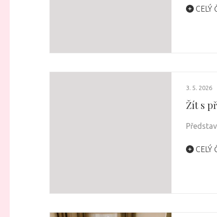
CELÝ 
3. 5. 2026
Žít s 
Představ 
CELÝ 