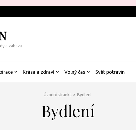
N
rady a zábavu
pirace
Krása a zdraví
Volný čas
Svět potravin
Úvodní stránka
>
Bydlení
Bydlení