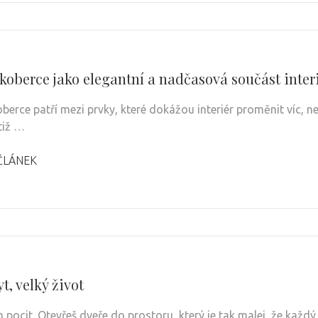
 koberce jako elegantní a nadčasová součást inter
oberce patří mezi prvky, které dokážou interiér proměnit víc, n
tiž …
ČLÁNEK
t, velký život
 pocit. Otevřeš dveře do prostoru, který je tak malej, že každ