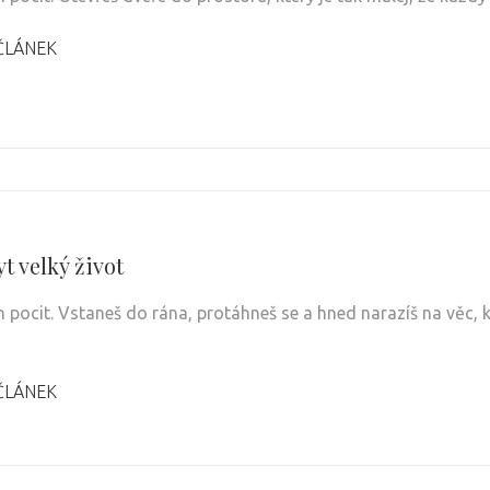
ČLÁNEK
t velký život
 pocit. Vstaneš do rána, protáhneš se a hned narazíš na věc, 
ČLÁNEK