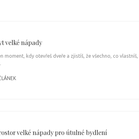
yt velké nápady
en moment, kdy otevřeš dveře a zjistíš, že všechno, co vlastníš
…
ČLÁNEK
rostor velké nápady pro útulné bydlení