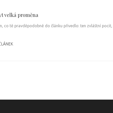
yt velká proměna
m, co tě pravděpodobně do článku přivedlo: ten zvláštní pocit, 
ČLÁNEK