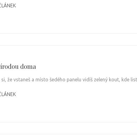
ČLÁNEK
přírodou doma
si, že vstaneš a místo šedého panelu vidíš zelený kout, kde lis
ČLÁNEK