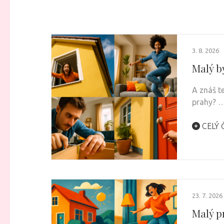
3. 8. 2026
Malý b
A znáš t
prahy? 
CELÝ 
23. 7. 2026
Malý p