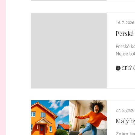
16. 7. 2026
Perské
Perské k
Nejde to
CELÝ 
27. 6. 2026
Malý by
Znám ten