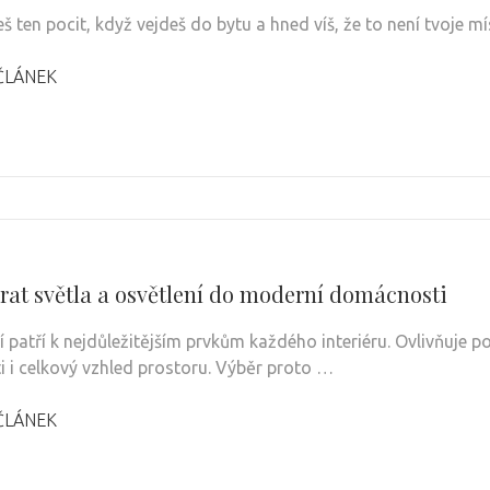
š ten pocit, když vejdeš do bytu a hned víš, že to není tvoje m
ČLÁNEK
brat světla a osvětlení do moderní domácnosti
í patří k nejdůležitějším prvkům každého interiéru. Ovlivňuje 
i i celkový vzhled prostoru. Výběr proto …
ČLÁNEK