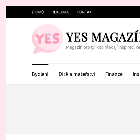
Přeskočit
DOMŮ
REKLAMA
KONTAKT
na
obsah
YES MAGAZÍ
(Enter)
Magazín pro ty, kdo hledají inspiraci, 
Bydlení
Dítě a mateřství
Finance
Ins