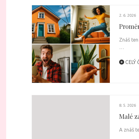
2. 6. 2026
Proměn
Znáš ten
…
CELÝ 
8. 5. 2026
Malé z
A znáš t