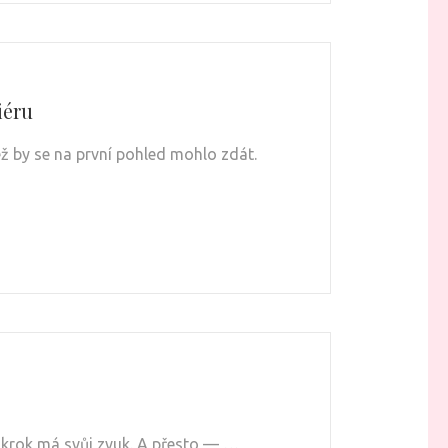
iéru
ež by se na první pohled mohlo zdát.
ý krok má svůj zvuk. A přesto — …