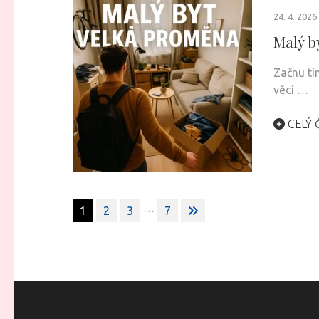
24. 4. 2026
Malý b
Začnu tí
věcí …
CELÝ 
Stránkování
…
1
2
3
7
příspěvků