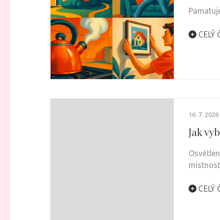
Pamatuje
CELÝ 
16. 7. 2026
Jak vy
Osvětlen
místnost
CELÝ 