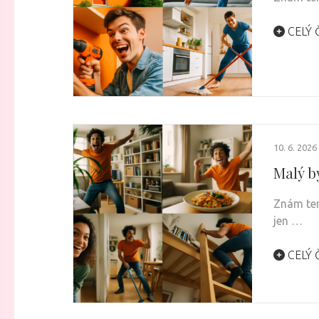
CELÝ 
10. 6. 2026
Malý by
Znám ten
jen …
CELÝ 