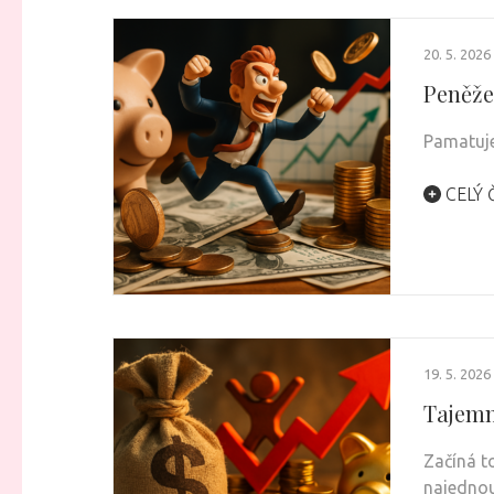
20. 5. 2026
Peněže
Pamatuje
CELÝ 
19. 5. 2026
Tajemn
Začíná t
najedno