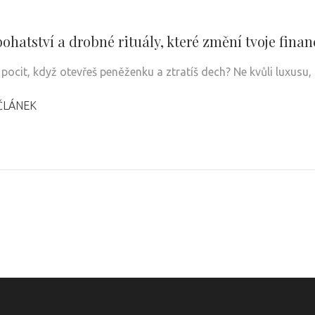
ohatství a drobné rituály, které změní tvoje finan
pocit, když otevřeš peněženku a ztratíš dech? Ne kvůli luxusu, 
ČLÁNEK