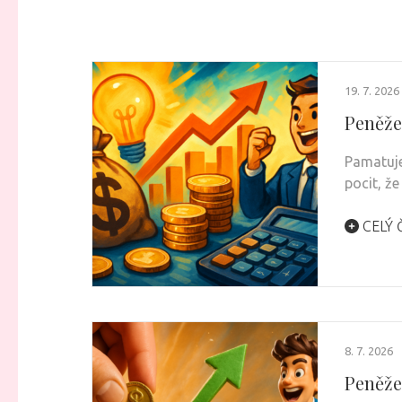
19. 7. 2026
Peněže
Pamatuje
pocit, ž
CELÝ 
8. 7. 2026
Peněžen