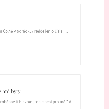
í úplně v pořádku? Nejde jen o čísla. …
e ani byty
roběhne ti hlavou: „tohle není pro mě.“ A