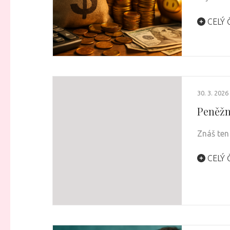
CELÝ 
30. 3. 2026
Peněžn
Znáš ten
CELÝ 