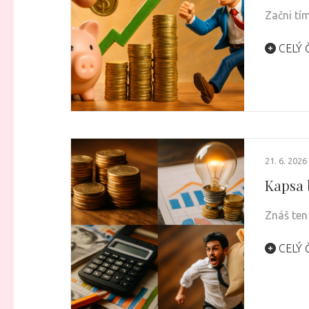
Začni tím
CELÝ 
21. 6. 2026
Kapsa 
Znáš ten
CELÝ 