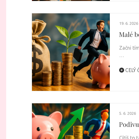
19. 6. 2026
Malé b
Začni tí
…
CELÝ 
5. 6. 2026
Podivu
Cítíš to 