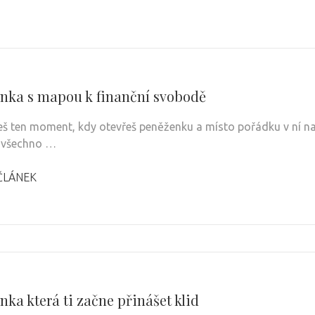
nka s mapou k finanční svobodě
š ten moment, kdy otevřeš peněženku a místo pořádku v ní najd
e všechno …
ČLÁNEK
ka která ti začne přinášet klid