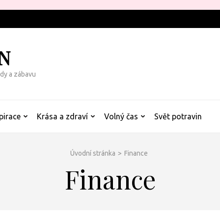
N
rady a zábavu
pirace
Krása a zdraví
Volný čas
Svět potravin
Úvodní stránka
>
Finance
Finance