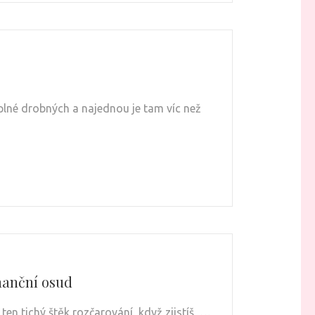
lné drobných a najednou je tam víc než
nanční osud
 ten tichý štěk rozčarování, když zjistíš, …