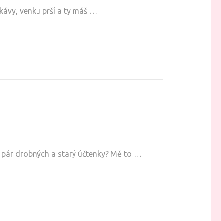
é kávy, venku prší a ty máš …
n pár drobných a starý účtenky? Mě to …