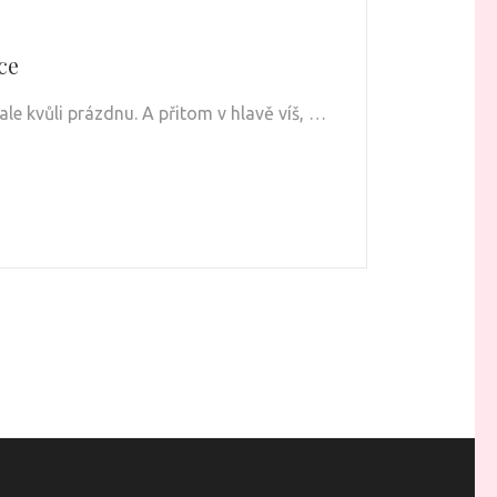
ce
ale kvůli prázdnu. A přitom v hlavě víš, …