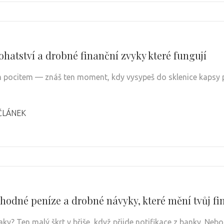
ohatství a drobné finanční zvyky které fungují
m pocitem — znáš ten moment, kdy vysypeš do sklenice kapsy p
ČLÁNEK
hodné peníze a drobné návyky, které mění tvůj fi
taky? Ten malý škrt v břiše, když přijde notifikace z banky. Nebo