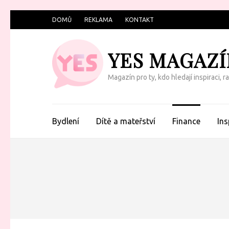
Přeskočit
DOMŮ
REKLAMA
KONTAKT
na
obsah
YES MAGAZÍ
(Enter)
Magazín pro ty, kdo hledají inspiraci, 
Bydlení
Dítě a mateřství
Finance
Ins