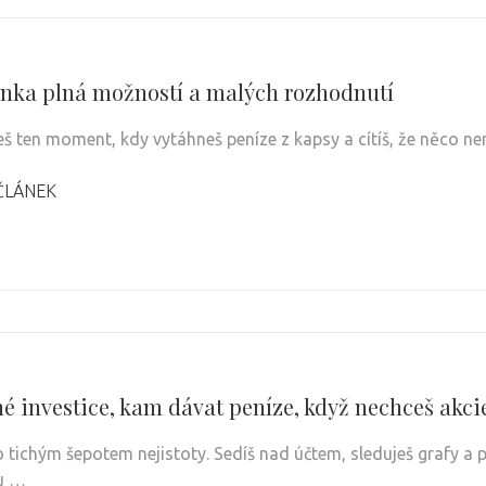
nka plná možností a malých rozhodnutí
š ten moment, kdy vytáhneš peníze z kapsy a cítíš, že něco nen
ČLÁNEK
é investice, kam dávat peníze, když nechceš akci
o tichým šepotem nejistoty. Sedíš nad účtem, sleduješ grafy a p
u …