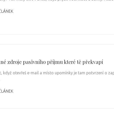
ČLÁNEK
né zdroje pasivního příjmu které tě překvapí
t, když otevřeš e-mail a místo upomínky je tam potvrzení o zap
…
ČLÁNEK