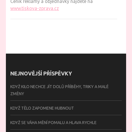
Ceník reklamy a objednávky najdete na
www.tiskova-zprava.cz
NEJNOVĚJŠÍ PŘÍSPĚVKY
KDYŽ KILO NECHCE JÍT DOLŮ PŘÍBĚHY, TRIKY A MALÉ
ZMĚNY
KDYŽ TĚLO ZAPOMENE HUBNOUT
KDYŽ SE VÁHA MĚNÍ POMALU A HLAVA RYCHLE