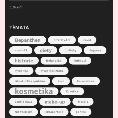
ZDRAVÍ
TÉMATA
Bepanthen
CESTOVÁNÍ
covid
diety
covid-19
dodávky
doprava
historie
Holandsko
hubnutí
investice
investiční zlato
Jihoafrická republika
Kaše
koronavirus
kosmetika
Kukuřice
make-up
Lepší strava
Masala
Nizozemsko
oktoberfest
peníze