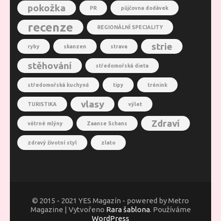
pokožka
PR
půjčovna dodávek
recenze
REGIONÁLNÍ SPECIALITY
strie
ryby
skanzen
strava
stěhování
středomořská dieta
středomořská kuchyně
tipy
trénink
vlasy
TURISTIKA
výlet
Zdraví
větrné mlýny
Zaanse Schans
zdravý životní styl
zlato
© 2015 - 2021 YES Magazín - powered by Metro
Magazine | Vytvořeno
Rara šablona
. Používáme
WordPress