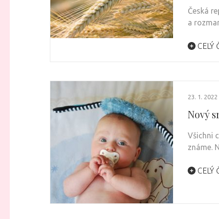
Česká re
a rozman
CELÝ 
23. 1. 2022
Nový s
Všichni c
známe. 
CELÝ 