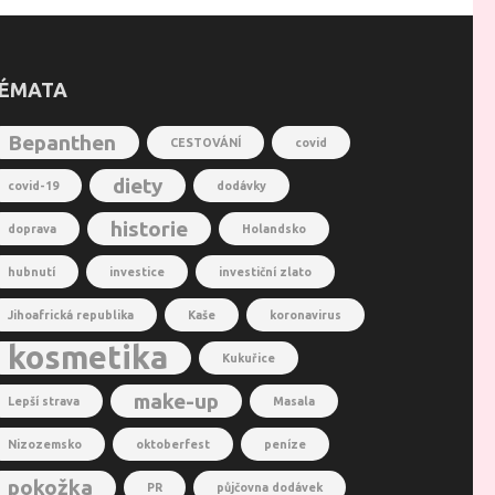
ÉMATA
Bepanthen
CESTOVÁNÍ
covid
diety
covid-19
dodávky
historie
doprava
Holandsko
hubnutí
investice
investiční zlato
Jihoafrická republika
Kaše
koronavirus
kosmetika
Kukuřice
make-up
Lepší strava
Masala
Nizozemsko
oktoberfest
peníze
pokožka
PR
půjčovna dodávek