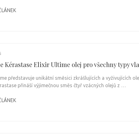
ČLÁNEK
5
 Kérastase Elixir Ultime olej pro všechny typy vl
time představuje unikátní směsici zkrášlujících a vyživujících 
érastase přináší výjimečnou směs čtyř vzácných olejů z …
ČLÁNEK