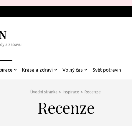
N
rady a zábavu
pirace
Krása a zdraví
Volný čas
Svět potravin
Úvodní stránka
>
Inspirace
>
Recenze
Recenze