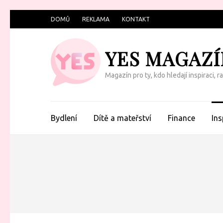
Přeskočit
DOMŮ
REKLAMA
KONTAKT
na
obsah
YES MAGAZÍ
(Enter)
Magazín pro ty, kdo hledají inspiraci, 
Bydlení
Dítě a mateřství
Finance
Ins