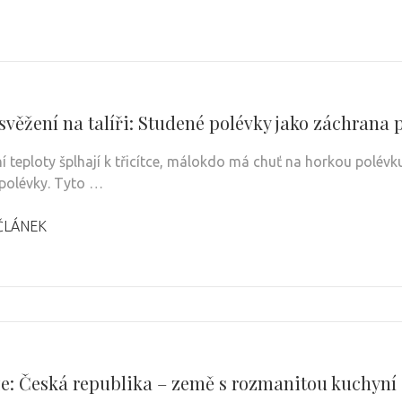
osvěžení na talíři: Studené polévky jako záchrana
í teploty šplhají k třicítce, málokdo má chuť na horkou polévku
polévky. Tyto …
ČLÁNEK
e: Česká republika – země s rozmanitou kuchyní