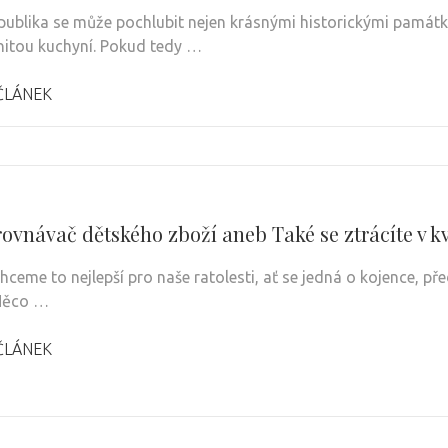
publika se může pochlubit nejen krásnými historickými památk
itou kuchyní. Pokud tedy …
ČLÁNEK
rovnávač dětského zboží aneb Také se ztrácíte v k
hceme to nejlepší pro naše ratolesti, ať se jedná o kojence, pře
Něco …
ČLÁNEK