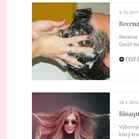
9. 10. 2017
Recenz
Recenze 
Gestil W
CELÝ 
28. 2. 2016
Bioaqu
Výbornýc
který kr