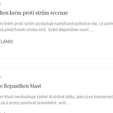
5
hen krém proti striím recenze
n krém proti striím poskytuje namáhané pokožce vše, co potřeb
 předcházet vzniku strií. Krém Bepanthen navíc …
ČLÁNEK
5
e Bepanthen Mast
n Mast neobsahuje žádné dráždivé látky, jako jsou konzervační
Lze ji proto používat pravidelně, aniž …