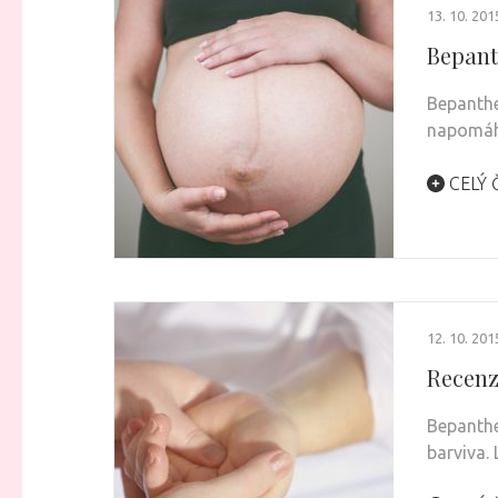
13. 10. 201
Bepant
Bepanthe
napomáhá
CELÝ 
12. 10. 201
Recenz
Bepanthe
barviva. 