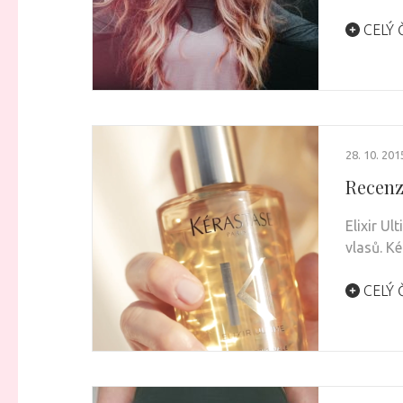
CELÝ 
28. 10. 201
Recenze
Elixir Ul
vlasů. K
CELÝ 