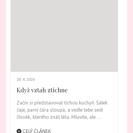
28. 4. 2026
Když vztah ztichne
Začni si představovat tichou kuchyň. Šálek
čaje, parní čára stoupá, a vedle tebe sedí
člověk, kterého znáš léta. Mluvíte, ale …
CELÝ ČLÁNEK