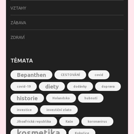
VZTAHY
ZÁBAVA
ZDRAVÍ
TÉMATA
Bepanthen
CESTOVÁNÍ
covid
diety
covid-19
dodávky
doprava
historie
Holandsko
hubnutí
investice
investiční zlato
Jihoafrická republika
Kaše
koronavirus
kosmetika
Kukuřice