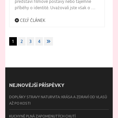
představí filmové postavy nebo tajemné
příběhy o identitě. Uvažovali jste však o …
CELÝ ČLÁNEK
Stránkování
1
2
3
4
příspěvků
NEJNOVĚJŠÍ PŘÍSPĚVKY
DOPLŇKY STRAVY NATURVITA: KRÁSA A ZDRAVÍ OD VLASŮ
AŽ PO KOSTI
KUCHYNĚ PLNÁ ZAPOMENUTÝCH CHUTÍ