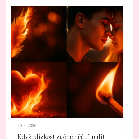
20. 3. 2026
Když blízkost začne hřát i pálit