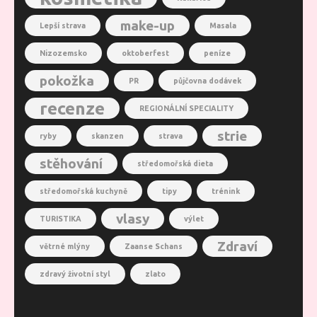
make-up
Lepší strava
Masala
Nizozemsko
oktoberfest
peníze
pokožka
PR
půjčovna dodávek
recenze
REGIONÁLNÍ SPECIALITY
strie
ryby
skanzen
strava
stěhování
středomořská dieta
středomořská kuchyně
tipy
trénink
vlasy
TURISTIKA
výlet
Zdraví
větrné mlýny
Zaanse Schans
zdravý životní styl
zlato