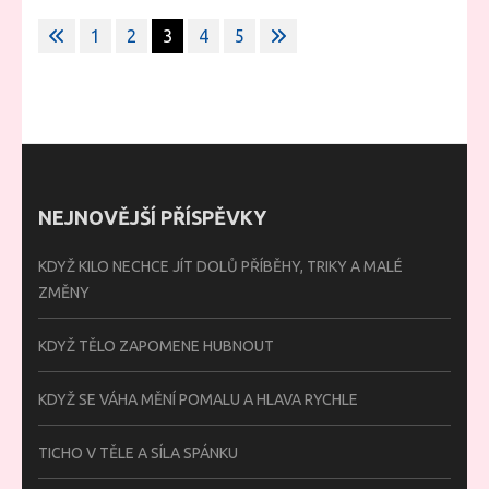
Stránkování
1
2
3
4
5
příspěvků
NEJNOVĚJŠÍ PŘÍSPĚVKY
KDYŽ KILO NECHCE JÍT DOLŮ PŘÍBĚHY, TRIKY A MALÉ
ZMĚNY
KDYŽ TĚLO ZAPOMENE HUBNOUT
KDYŽ SE VÁHA MĚNÍ POMALU A HLAVA RYCHLE
TICHO V TĚLE A SÍLA SPÁNKU