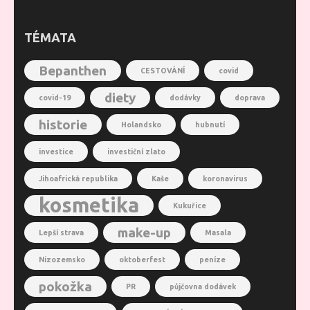
TÉMATA
Bepanthen
CESTOVÁNÍ
covid
diety
covid-19
dodávky
doprava
historie
Holandsko
hubnutí
investice
investiční zlato
Jihoafrická republika
Kaše
koronavirus
kosmetika
Kukuřice
make-up
Lepší strava
Masala
Nizozemsko
oktoberfest
peníze
pokožka
PR
půjčovna dodávek