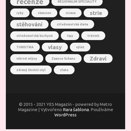
recenze
REGIONÁLNÍ SPECIALITY
strie
ryby
skanzen
strava
stěhování
středomořská dieta
středomořská kuchyně
tipy
trénink
vlasy
TURISTIKA
výlet
Zdraví
větrné mlýny
Zaanse Schans
zdravý životní styl
zlato
© 2015 - 2021 YES Magazín - powered by Metro
Magazine | Vytvořeno
Rara šablona
. Používáme
WordPress