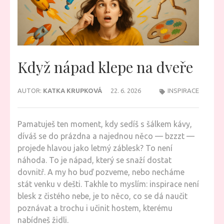
Když nápad klepe na dveře
AUTOR:
KATKA KRUPKOVÁ
22. 6. 2026
INSPIRACE
Pamatuješ ten moment, kdy sedíš s šálkem kávy,
díváš se do prázdna a najednou něco — bzzzt —
projede hlavou jako letmý záblesk? To není
náhoda. To je nápad, který se snaží dostat
dovnitř. A my ho buď pozveme, nebo necháme
stát venku v dešti. Takhle to myslím: inspirace není
blesk z čistého nebe, je to něco, co se dá naučit
poznávat a trochu i učinit hostem, kterému
nabídneš židli.