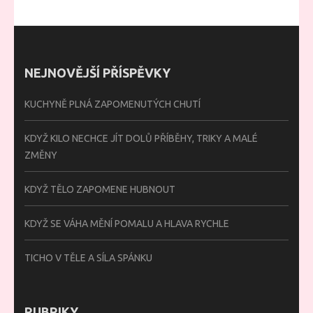
NEJNOVĚJŠÍ PŘÍSPĚVKY
KUCHYNĚ PLNÁ ZAPOMENUTÝCH CHUTÍ
KDYŽ KILO NECHCE JÍT DOLŮ PŘÍBĚHY, TRIKY A MALÉ
ZMĚNY
KDYŽ TĚLO ZAPOMENE HUBNOUT
KDYŽ SE VÁHA MĚNÍ POMALU A HLAVA RYCHLE
TICHO V TĚLE A SÍLA SPÁNKU
RUBRIKY