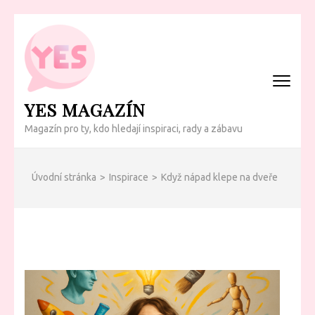
Přeskočit
na
obsah
(Enter)
YES MAGAZÍN
Magazín pro ty, kdo hledají inspiraci, rady a zábavu
Úvodní stránka
>
Inspirace
>
Když nápad klepe na dveře