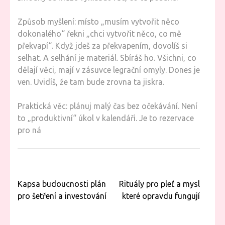
Způsob myšlení: místo „musím vytvořit něco
dokonalého“ řekni „chci vytvořit něco, co mě
překvapí“. Když jdeš za překvapením, dovolíš si
selhat. A selhání je materiál. Sbíráš ho. Všichni, co
dělají věci, mají v zásuvce legrační omyly. Dones je
ven. Uvidíš, že tam bude zrovna ta jiskra.
Praktická věc: plánuj malý čas bez očekávání. Není
to „produktivní“ úkol v kalendáři. Je to rezervace
pro ná
Navigace
Kapsa budoucnosti plán
Rituály pro pleť a mysl
pro
pro šetření a investování
které opravdu fungují
příspěvek