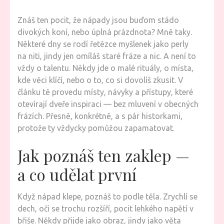
Znáš ten pocit, že nápady jsou buďom stádo
divokých koní, nebo úplná prázdnota? Mně taky.
Některé dny se rodí řetězce myšlenek jako perly
na niti, jindy jen omíláš staré fráze a nic. A není to
vždy o talentu. Někdy jde o malé rituály, o místa,
kde věci klíčí, nebo o to, co si dovolíš zkusit. V
článku tě provedu místy, návyky a přístupy, které
otevírají dveře inspiraci — bez mluvení v obecných
frázích. Přesně, konkrétně, a s pár historkami,
protože ty vždycky pomůžou zapamatovat.
Jak poznáš ten zaklep —
a co udělat první
Když nápad klepe, poznáš to podle těla. Zrychlí se
dech, oči se trochu rozšíří, pocit lehkého napětí v
břiše. Někdy přijde jako obraz, jindy jako věta