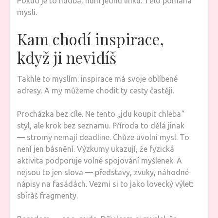
Pokud je to hudba, hum jednu linku. Tělo pomáhá
mysli.
Kam chodí inspirace,
když ji nevidíš
Takhle to myslím: inspirace má svoje oblíbené
adresy. A my můžeme chodit ty cesty častěji.
Procházka bez cíle. Ne tento „jdu koupit chleba“
styl, ale krok bez seznamu. Příroda to dělá jinak
— stromy nemají deadline. Chůze uvolní mysl. To
není jen básnění. Výzkumy ukazují, že fyzická
aktivita podporuje volné spojování myšlenek. A
nejsou to jen slova — představy, zvuky, náhodné
nápisy na fasádách. Vezmi si to jako lovecký výlet:
sbíráš fragmenty.