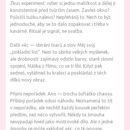
Zkus experiment: vyber si jednu maličkost a dělej ji
konzistentně před tvůrčím časem. Zavřeš okno?
Položíš tužku nalevo? Nepřeháníj to. Nech to být
jednoduché, aby se to dalo zopakovat i třeba v
kavárně. Rituál je signál, ne svatba.
Další věc — sbírání tvarů a slov. Měj svůj
„pokladní list“. Není to sbírka velkých myšlenek,
ale drobností: zajímavý odstín barvy, staré slovní
spojení, hláška z filmu, co se ti líbí. Když pak
sedneš, vytáhneš tu krabici a poskládáš z těch
dílků nový obraz.
Přijmi nepořádek. Ano — trochu šuflátko chaosu.
Přílišný pořádek udusí náhodu. Neznamená to žít
v nepořádku, ale nechtít každý kousek perfektní
předtím, než něco vytvoříš. Někdy ta šmouha
nevypadají hned jako mistrovské dílo. Ale z jedné
šmouhy se může vyklubat věc, co tě posune.