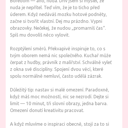
Boredom — ano, nuda. Dřív jsem si myslel, že
nuda je nepřítel. Teď vím, že je to ticho před
úderem. Když nedáváš mozku hotové podněty,
začne si tvořit vlastní. Dej mu prázdno. Vypni
obrazovky. Nečekej, že nudou „promarníš čas“.
Spíš mu dovolíš něco vylovit.
Rozptýlení směrů. Překvapivě inspiruje to, co s
tvým oborem nemá nic společného. Kuchař může
čerpat z hudby, právník z malířství. Schválně vyleť
z okna své disciplíny. Spojení dvou věcí, které
spolu normálně nemluví, často udělá zázrak.
Důležitý tip: nastav si malé omezení. Paradoxně,
když máš moc možností, nic se nezrodí. Dejte si
limit — 10 minut, tři slovní obrazy, jedna barva.
Omezení donutí kreativitu pracovat.
A když mluvíme o inspiraci obecně, stojí za to si