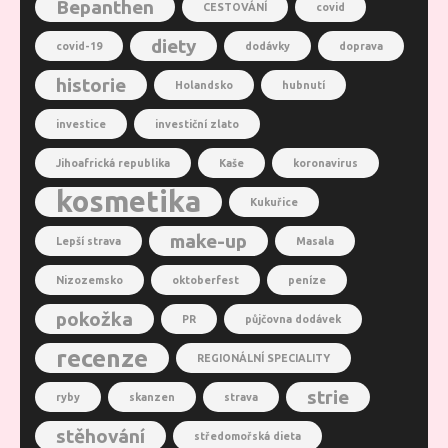
Bepanthen
CESTOVÁNÍ
covid
diety
covid-19
dodávky
doprava
historie
Holandsko
hubnutí
investice
investiční zlato
Jihoafrická republika
Kaše
koronavirus
kosmetika
Kukuřice
make-up
Lepší strava
Masala
Nizozemsko
oktoberfest
peníze
pokožka
PR
půjčovna dodávek
recenze
REGIONÁLNÍ SPECIALITY
strie
ryby
skanzen
strava
stěhování
středomořská dieta