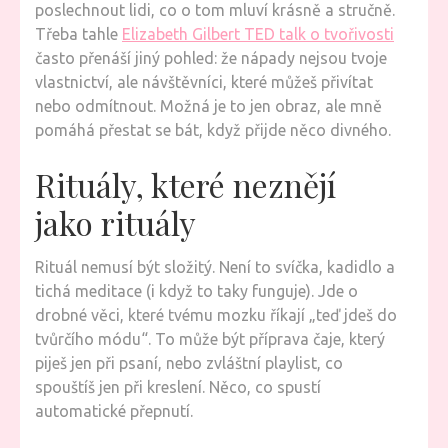
poslechnout lidi, co o tom mluví krásně a stručně.
Třeba tahle
Elizabeth Gilbert TED talk o tvořivosti
často přenáší jiný pohled: že nápady nejsou tvoje
vlastnictví, ale návštěvníci, které můžeš přivítat
nebo odmítnout. Možná je to jen obraz, ale mně
pomáhá přestat se bát, když přijde něco divného.
Rituály, které neznějí
jako rituály
Rituál nemusí být složitý. Není to svíčka, kadidlo a
tichá meditace (i když to taky funguje). Jde o
drobné věci, které tvému mozku říkají „teď jdeš do
tvůrčího módu“. To může být příprava čaje, který
piješ jen při psaní, nebo zvláštní playlist, co
spouštíš jen při kreslení. Něco, co spustí
automatické přepnutí.