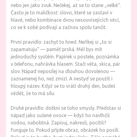
nebo jen jako zvuk. Nečekej, až se to stane „velké“.
Často je to maličkost: slovo, které se zastaví v
hlavě, nebo kombinace dvou nesouvisejících věcí,
co se k sobě podívají a začnou spolu tančit.
První pravidlo: zachyť to hned. Neříkej si „to si
zapamatuju“ — paměť prská. Měl bys mít
jednoduchý systém. Papírek u postele, poznámka
v telefonu, nahrávka hlasem. Stačí věta, skica, pár
slov. Nápad neposílej na dlouhou dovolenou —
zaznamenej ho, než zmizí. A nestyď se použít i
hloupý název. Když se to vrátí druhý den, budeš
vědět, že to má sílu.
Druhé pravidlo: dotkni se toho smysly. Představ si
nápad jako sušené ovoce — když ho navlhčíš
vodou, nabobtná. Zapisuj, nakresli, pocítíš?
Funguje to. Pokud přijde obraz, obrázek ho posílí.