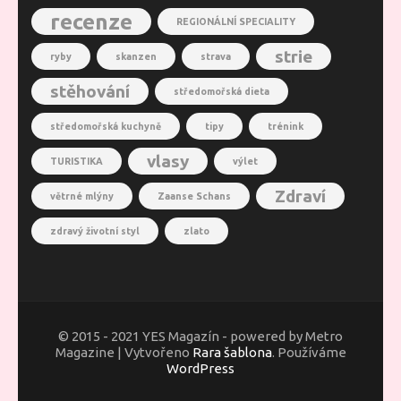
recenze
REGIONÁLNÍ SPECIALITY
strie
ryby
skanzen
strava
stěhování
středomořská dieta
středomořská kuchyně
tipy
trénink
vlasy
TURISTIKA
výlet
Zdraví
větrné mlýny
Zaanse Schans
zdravý životní styl
zlato
© 2015 - 2021 YES Magazín - powered by Metro
Magazine | Vytvořeno
Rara šablona
. Používáme
WordPress