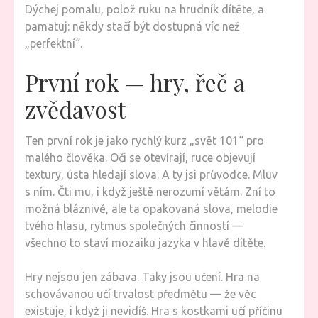
Dýchej pomalu, polož ruku na hrudník dítěte, a
pamatuj: někdy stačí být dostupná víc než
„perfektní“.
První rok — hry, řeč a
zvědavost
Ten první rok je jako rychlý kurz „svět 101“ pro
malého člověka. Oči se otevírají, ruce objevují
textury, ústa hledají slova. A ty jsi průvodce. Mluv
s ním. Čti mu, i když ještě nerozumí větám. Zní to
možná bláznivě, ale ta opakovaná slova, melodie
tvého hlasu, rytmus společných činností —
všechno to staví mozaiku jazyka v hlavě dítěte.
Hry nejsou jen zábava. Taky jsou učení. Hra na
schovávanou učí trvalost předmětu — že věc
existuje, i když ji nevidíš. Hra s kostkami učí příčinu