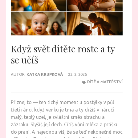
Když svět dítěte roste a ty
se učíš
AUTOR:
KATKA KRUPKOVÁ
23. 2. 2026
DÍTĚ A MATEŘSTVÍ
Přiznej to — ten tichý moment u postýlky v půl
třetí ráno, když venku je tma a ty držíš v náručí
malý, teplý uzel, je zvláštní směs strachu a
zázraku. Slyšíš její dech. Cítíš vůni mléka a prášku
do praní. A najednou víš, že se teď nekonečně moc