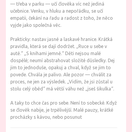
— třeba v parku — učí člověka víc než jediná
učebnice. Venku, v hluku a nepořádku, se učí
empatii, čekání na řadu a radost z toho, že něco
vyjde jako společná věc.
Prakticky: nastav jasné a laskavé hranice. Krátká
pravidla, která se dají dodržet. „Ruce u sebe v
autě.“ „S knihami jemně.“ Děti nejsou malé
dospělé; neumí abstrahovat složité důsledky. Dej
jim to jednoduše, opakuj a chval, když se jim to
povede. Chvála je palivo. Ale pozor — chválit za
proces, ne jen za výsledek. „Vidím, že jsi zůstal u
stolu celý oběd“ má větší váhu než „jseš šikulka“.
A taky to chce čas pro sebe. Není to sobecké. Když
se člověk nabije, je trpělivější. Malé pauzy, krátké
procházky s kávou, nebo posunut