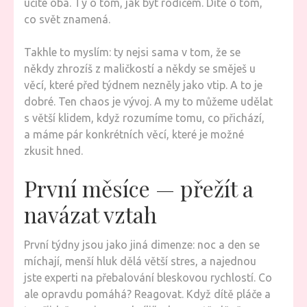
učíte oba. Ty o tom, jak být rodičem. Dítě o tom,
co svět znamená.
Takhle to myslím: ty nejsi sama v tom, že se
někdy zhrozíš z maličkostí a někdy se směješ u
věcí, které před týdnem nezněly jako vtip. A to je
dobré. Ten chaos je vývoj. A my to můžeme udělat
s větší klidem, když rozumíme tomu, co přichází,
a máme pár konkrétních věcí, které je možné
zkusit hned.
První měsíce — přežít a
navázat vztah
První týdny jsou jako jiná dimenze: noc a den se
míchají, menší hluk dělá větší stres, a najednou
jste experti na přebalování bleskovou rychlostí. Co
ale opravdu pomáhá? Reagovat. Když dítě pláče a