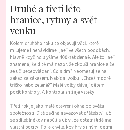
Druhé a třetí léto —
hranice, rytmy a svět
venku
Kolem druhého roku se objevují věci, které
milujeme i nenávidíme: „ne“ ve všech podobách,
hlavně když ho slyšíme 400krát denně. Ale to „ne“
znamená, že dítě má názor, že zkouší hranice a že
se učí sebeovládání. Co s tím? Neomezuj se na
zákaz za zákazem. Nabídni volbu. „Chceš modré
tričko nebo zelené?“ Malé volby dávají dětem
pocit kontroly. A kontrola snižuje vzteky.
Třetí rok je jako malé otevření okna do světa
společnosti. Dítě začíná navazovat přátelství, učí
se sdílet (někdy napůl) a už ví, že ostatní lidé mají
vlastní pocity. To je chvíle, kdy hry s jinými dětmi