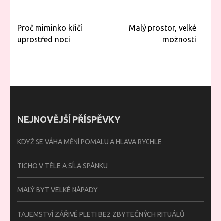
Navigace
Proč miminko křičí
Malý prostor, velké
pro
uprostřed noci
možnosti
příspěvek
NEJNOVĚJŠÍ PŘÍSPĚVKY
KDYŽ SE VÁHA MĚNÍ POMALU A HLAVA RYCHLE
TICHO V TĚLE A SÍLA SPÁNKU
MALÝ BYT VELKÉ NÁPADY
TAJEMSTVÍ ZÁŘIVÉ PLETI BEZ ZBYTEČNÝCH RITUÁLŮ