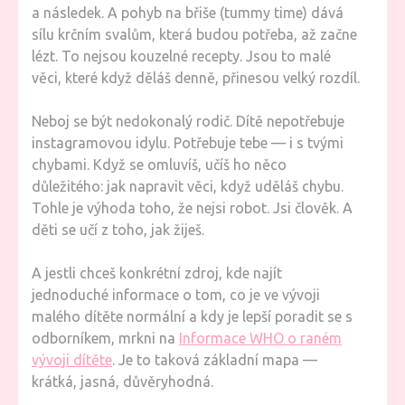
a následek. A pohyb na břiše (tummy time) dává
sílu krčním svalům, která budou potřeba, až začne
lézt. To nejsou kouzelné recepty. Jsou to malé
věci, které když děláš denně, přinesou velký rozdíl.
Neboj se být nedokonalý rodič. Dítě nepotřebuje
instagramovou idylu. Potřebuje tebe — i s tvými
chybami. Když se omluvíš, učíš ho něco
důležitého: jak napravit věci, když uděláš chybu.
Tohle je výhoda toho, že nejsi robot. Jsi člověk. A
děti se učí z toho, jak žiješ.
A jestli chceš konkrétní zdroj, kde najít
jednoduché informace o tom, co je ve vývoji
malého dítěte normální a kdy je lepší poradit se s
odborníkem, mrkni na
Informace WHO o raném
vývoji dítěte
. Je to taková základní mapa —
krátká, jasná, důvěryhodná.