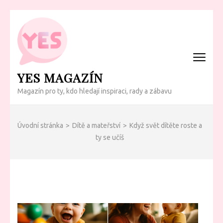
Přeskočit
na
obsah
(Enter)
YES MAGAZÍN
Magazín pro ty, kdo hledají inspiraci, rady a zábavu
Úvodní stránka
>
Dítě a mateřství
>
Když svět dítěte roste a
ty se učíš