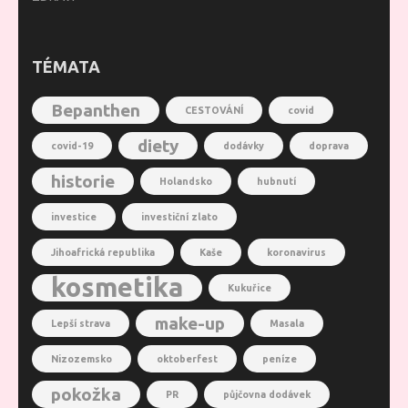
TÉMATA
Bepanthen
CESTOVÁNÍ
covid
diety
covid-19
dodávky
doprava
historie
Holandsko
hubnutí
investice
investiční zlato
Jihoafrická republika
Kaše
koronavirus
kosmetika
Kukuřice
make-up
Lepší strava
Masala
Nizozemsko
oktoberfest
peníze
pokožka
PR
půjčovna dodávek