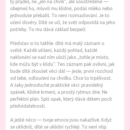
ty přijdeš, ne „jen na chvíli“, ale soustředěně —
obejmeš ho, mluvíš mu klidně, podáš mléko nebo
jednoduše přebalíš. To není rozmazlování. Je to
učení důvěry. Dítě se učí, že svět odpovídá na jeho
potřeby. To mu dává základ bezpečí.
Představ si to takhle: dítě má malý záznam o
světě. Každé utišení, každý pohlad, každé
naklonění se nad ním uloží jako „tohle je místo,
kde můžu být v klidu“. Ten záznam pak ovlivní, jak
bude dítě zkoušet věci dál — jesle, první rozchod
od tebe, odloučení na chvilku. Chce to trpělivost.
A taky jednoduché praktické věci: pravidelný
spánek, klidné krmení, a prostý rytmus dne. Ne
perfektní plán. Spíš opak, který dává dětem pocit
předvídatelnosti.
A ještě něco — tvoje emoce jsou nakažlivé. Když
se uklidníš, dítě se uklidní rychleji. To není vtip.