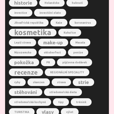
historie
Holandsko
hubnutí
investice
investiční zlato
Jihoafrická republika
Kaše
koronavirus
kosmetika
Kukuřice
make-up
Lepší strava
Masala
Nizozemsko
oktoberfest
peníze
pokožka
PR
půjčovna dodávek
recenze
REGIONÁLNÍ SPECIALITY
strie
ryby
skanzen
strava
stěhování
středomořská dieta
středomořská kuchyně
tipy
trénink
vlasy
TURISTIKA
výlet