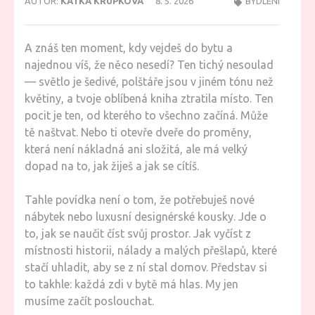
AUTOR:
KATKA KRUPKOVÁ
8. 5. 2026
BYDLENÍ
A znáš ten moment, kdy vejdeš do bytu a
najednou víš, že něco nesedí? Ten tichý nesoulad
— světlo je šedivé, polštáře jsou v jiném tónu než
květiny, a tvoje oblíbená kniha ztratila místo. Ten
pocit je ten, od kterého to všechno začíná. Může
tě naštvat. Nebo ti otevře dveře do proměny,
která není nákladná ani složitá, ale má velký
dopad na to, jak žiješ a jak se cítíš.
Tahle povídka není o tom, že potřebuješ nové
nábytek nebo luxusní designérské kousky. Jde o
to, jak se naučit číst svůj prostor. Jak vyčíst z
místnosti historii, nálady a malých přešlapů, které
stačí uhladit, aby se z ní stal domov. Představ si
to takhle: každá zdi v bytě má hlas. My jen
musíme začít poslouchat.