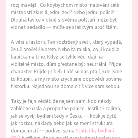
rozjímavější. Co kdybychom místo malování celé
místnosti zkusili jednu zeď? Nebo jednu polici?
Dlouhá lavice v okně s dvěma polštáři může být
víc než sedadlo — může se stát tvým útočištěm.
A věci s historií. Ten roztržený svetr, který vypadá,
že už prošel životem. Nebo ta miska, co ji koupila
babička na trhu. Když se tyhle věci dají na
viditelné místo, dům přestane být neutrální. Přijde
charakter. Přijde příběh. Lidé se nás ptají, kde jsme
to koupili, a my místo zrychlené odpovědi povíme
historku. Najednou se doma cítíš více sám sebou.
Taky je fajn vědět, že nejsem sám, kdo někdy
zahlédne čísla a propadne panice. Jestli tě zajímá,
jak se vyvíjí bydlení tady v Česku — kolik je bytů,
jak rostou náklady nebo jak se mění struktura
domácností — podívej se na
Statistiky bydlení