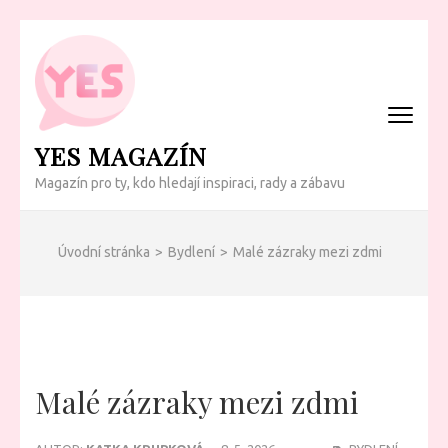
Přeskočit
na
obsah
(Enter)
YES MAGAZÍN
Magazín pro ty, kdo hledají inspiraci, rady a zábavu
Úvodní stránka
>
Bydlení
>
Malé zázraky mezi zdmi
Malé zázraky mezi zdmi