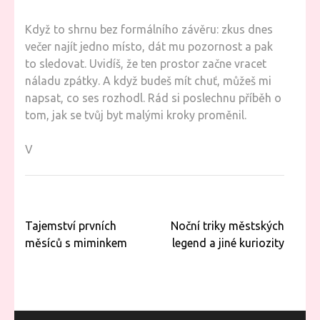
Když to shrnu bez formálního závěru: zkus dnes
večer najít jedno místo, dát mu pozornost a pak
to sledovat. Uvidíš, že ten prostor začne vracet
náladu zpátky. A když budeš mít chuť, můžeš mi
napsat, co ses rozhodl. Rád si poslechnu příběh o
tom, jak se tvůj byt malými kroky proměnil.
V
Navigace
Tajemství prvních
Noční triky městských
pro
měsíců s miminkem
legend a jiné kuriozity
příspěvek