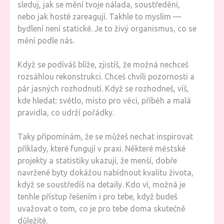
sleduj, jak se mění tvoje nálada, soustředění,
nebo jak hosté zareagují. Takhle to myslím —
bydlení není statické. Je to živý organismus, co se
mění podle nás.
Když se podíváš blíže, zjistíš, že možná nechceš
rozsáhlou rekonstrukci. Chceš chvíli pozornosti a
pár jasných rozhodnutí. Když se rozhodneš, víš,
kde hledat: světlo, místo pro věci, příběh a malá
pravidla, co udrží pořádky.
Taky připomínám, že se můžeš nechat inspirovat
příklady, které fungují v praxi. Některé městské
projekty a statistiky ukazují, že menší, dobře
navržené byty dokážou nabídnout kvalitu života,
když se soustředíš na detaily. Kdo ví, možná je
tenhle přístup řešením i pro tebe, když budeš
uvažovat o tom, co je pro tebe doma skutečně
důležité.