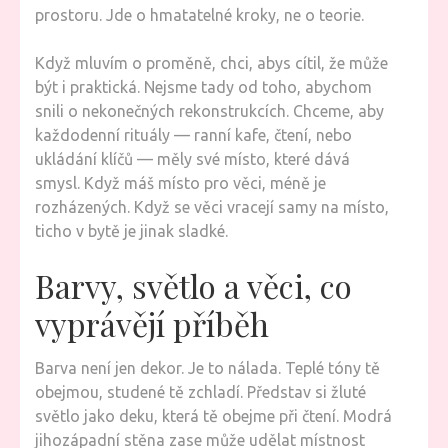
prostoru. Jde o hmatatelné kroky, ne o teorie.
Když mluvím o proměně, chci, abys cítil, že může
být i praktická. Nejsme tady od toho, abychom
snili o nekonečných rekonstrukcích. Chceme, aby
každodenní rituály — ranní kafe, čtení, nebo
ukládání klíčů — měly své místo, které dává
smysl. Když máš místo pro věci, méně je
rozházených. Když se věci vracejí samy na místo,
ticho v bytě je jinak sladké.
Barvy, světlo a věci, co
vyprávějí příběh
Barva není jen dekor. Je to nálada. Teplé tóny tě
obejmou, studené tě zchladí. Představ si žluté
světlo jako deku, která tě obejme při čtení. Modrá
jihozápadní stěna zase může udělat místnost