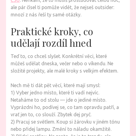
ČSÚ
. Neříkám, že to musíš prostudovat celou noc,
ale pár čísel ti pomůže vidět, že nejseš outsider:
mnozí z nás řeší ty samé otázky.
Praktické kroky, co
udělají rozdíl hned
Teď to, co chceš slyšet. Konkrétní věci, které
můžeš udělat dneska, večer nebo o víkendu. Ne
složité projekty, ale malé kroky s velkým efektem.
Nech mě ti dát pět věcí, které mají smysl:
1) Vyber jedno místo, které ti vadí nejvíc.
Netaháme to od stolu — jde o jediné místo.
Vyprázdni ho, podívej se, co tam opravdu patří, a
vrať jen to, co slouží. Zbytek dej pryč.
2) Pracuj se světlem. Koup si žárovku v jiném tónu
nebo přidej lampu. Změní to náladu okamžitě.