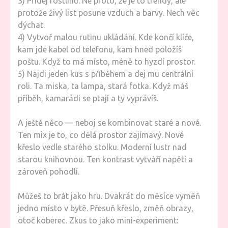
3) Přidej rostlinu. Ne proto, že je to trendy, ale
protože živý list posune vzduch a barvy. Nech věc
dýchat.
4) Vytvoř malou rutinu ukládání. Kde končí klíče,
kam jde kabel od telefonu, kam hned položíš
poštu. Když to má místo, méně to hyzdí prostor.
5) Najdi jeden kus s příběhem a dej mu centrální
roli. Ta miska, ta lampa, stará fotka. Když máš
příběh, kamarádi se ptají a ty vyprávíš.
A ještě něco — neboj se kombinovat staré a nové.
Ten mix je to, co dělá prostor zajímavý. Nové
křeslo vedle starého stolku. Moderní lustr nad
starou knihovnou. Ten kontrast vytváří napětí a
zároveň pohodlí.
Můžeš to brát jako hru. Dvakrát do měsíce vyměň
jedno místo v bytě. Přesuň křeslo, změň obrazy,
otoč koberec. Zkus to jako mini-experiment: