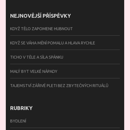
NEJNOVĚJŠÍ PŘÍSPĚVKY
KDYŽ TĚLO ZAPOMENE HUBNOUT
KDYŽ SE VÁHA MĚNÍ POMALU A HLAVA RYCHLE
TICHO V TĚLE A SÍLA SPÁNKU
MALÝ BYT VELKÉ NÁPADY
TAJEMSTVÍ ZÁŘIVÉ PLETI BEZ ZBYTEČNÝCH RITUÁLŮ
RUBRIKY
BYDLENÍ