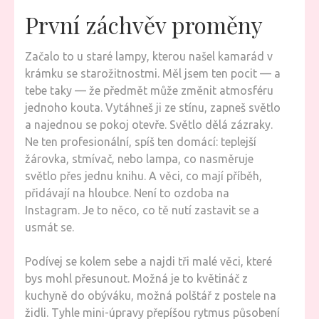
První záchvěv proměny
Začalo to u staré lampy, kterou našel kamarád v
krámku se starožitnostmi. Měl jsem ten pocit — a
tebe taky — že předmět může změnit atmosféru
jednoho kouta. Vytáhneš ji ze stínu, zapneš světlo
a najednou se pokoj otevře. Světlo dělá zázraky.
Ne ten profesionální, spíš ten domácí: teplejší
žárovka, stmívač, nebo lampa, co nasměruje
světlo přes jednu knihu. A věci, co mají příběh,
přidávají na hloubce. Není to ozdoba na
Instagram. Je to něco, co tě nutí zastavit se a
usmát se.
Podívej se kolem sebe a najdi tři malé věci, které
bys mohl přesunout. Možná je to květináč z
kuchyně do obýváku, možná polštář z postele na
židli. Tyhle mini-úpravy přepíšou rytmus působení