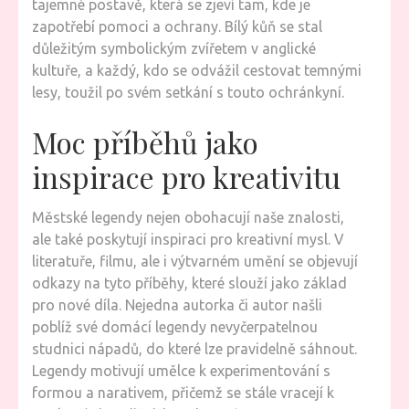
tajemné postavě, která se zjeví tam, kde je
zapotřebí pomoci a ochrany. Bílý kůň se stal
důležitým symbolickým zvířetem v anglické
kultuře, a každý, kdo se odvážil cestovat temnými
lesy, toužil po svém setkání s touto ochránkyní.
Moc příběhů jako
inspirace pro kreativitu
Městské legendy nejen obohacují naše znalosti,
ale také poskytují inspiraci pro kreativní mysl. V
literatuře, filmu, ale i výtvarném umění se objevují
odkazy na tyto příběhy, které slouží jako základ
pro nové díla. Nejedna autorka či autor našli
poblíž své domácí legendy nevyčerpatelnou
studnici nápadů, do které lze pravidelně sáhnout.
Legendy motivují umělce k experimentování s
formou a narativem, přičemž se stále vracejí k