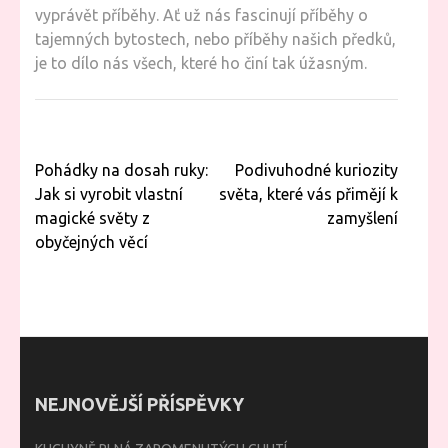
vyprávět příběhy. Ať už nás fascinují příběhy o
tajemných bytostech, nebo příběhy našich předků,
je to dílo nás všech, které ho činí tak úžasným.
Navigace
Pohádky na dosah ruky:
Podivuhodné kuriozity
pro
Jak si vyrobit vlastní
světa, které vás přimějí k
příspěvek
magické světy z
zamyšlení
obyčejných věcí
NEJNOVĚJŠÍ PŘÍSPĚVKY