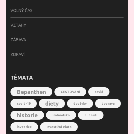
VOLNÝ ČAS
VZTAHY
ZÁBAVA
ZDRAVÍ
TÉMATA
Bepanthen
CESTOVÁNÍ
covid
diety
covid-19
dodávky
doprava
historie
Holandsko
hubnutí
investice
investiční zlato