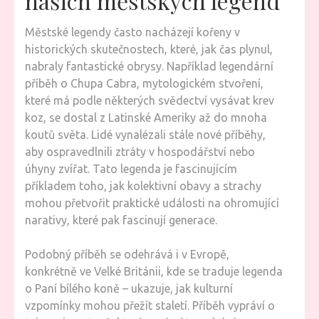
našich městských legend
Městské legendy často nacházejí kořeny v
historických skutečnostech, které, jak čas plynul,
nabraly fantastické obrysy. Například legendární
příběh o Chupa Cabra, mytologickém stvoření,
které má podle některých svědectví vysávat krev
koz, se dostal z Latinské Ameriky až do mnoha
koutů světa. Lidé vynalézali stále nové příběhy,
aby ospravedlnili ztráty v hospodářství nebo
úhyny zvířat. Tato legenda je fascinujícím
příkladem toho, jak kolektivní obavy a strachy
mohou přetvořit praktické události na ohromující
narativy, které pak fascinují generace.
Podobný příběh se odehrává i v Evropě,
konkrétně ve Velké Británii, kde se traduje legenda
o Paní bílého koně – ukazuje, jak kulturní
vzpomínky mohou přežít staletí. Příběh vypráví o