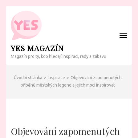
Přeskočit
na
obsah
(Enter)
YES MAGAZÍN
Magazín pro ty, kdo hledají inspiraci, rady a zábavu
Úvodní stránka
>
Inspirace
>
Objevování zapomenutých
příběhů městských legend a jejich moci inspirovat
Objevování zapomenutých