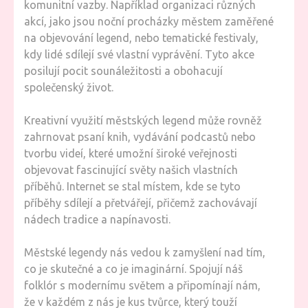
komunitní vazby. Například organizaci různých
akcí, jako jsou noční procházky městem zaměřené
na objevování legend, nebo tematické festivaly,
kdy lidé sdílejí své vlastní vyprávění. Tyto akce
posilují pocit sounáležitosti a obohacují
společenský život.
Kreativní využití městských legend může rovněž
zahrnovat psaní knih, vydávání podcastů nebo
tvorbu videí, které umožní široké veřejnosti
objevovat fascinující světy našich vlastních
příběhů. Internet se stal místem, kde se tyto
příběhy sdílejí a přetvářejí, přičemž zachovávají
nádech tradice a napínavosti.
Městské legendy nás vedou k zamyšlení nad tím,
co je skutečné a co je imaginární. Spojují náš
folklór s modernímu světem a připomínají nám,
že v každém z nás je kus tvůrce, který touží