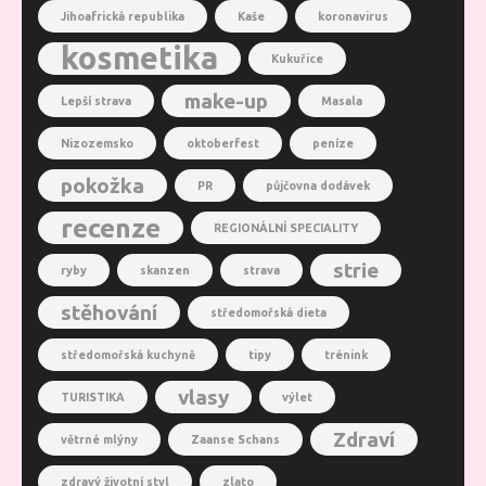
Jihoafrická republika
Kaše
koronavirus
kosmetika
Kukuřice
make-up
Lepší strava
Masala
Nizozemsko
oktoberfest
peníze
pokožka
PR
půjčovna dodávek
recenze
REGIONÁLNÍ SPECIALITY
strie
ryby
skanzen
strava
stěhování
středomořská dieta
středomořská kuchyně
tipy
trénink
vlasy
TURISTIKA
výlet
Zdraví
větrné mlýny
Zaanse Schans
zdravý životní styl
zlato