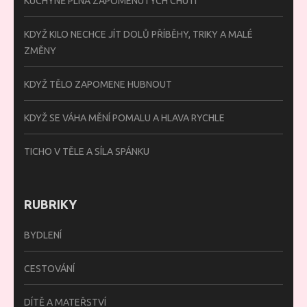
KUCHYNĚ PLNÁ ZAPOMENUTÝCH CHUTÍ
KDYŽ KILO NECHCE JÍT DOLŮ PŘÍBĚHY, TRIKY A MALÉ
ZMĚNY
KDYŽ TĚLO ZAPOMENE HUBNOUT
KDYŽ SE VÁHA MĚNÍ POMALU A HLAVA RYCHLE
TICHO V TĚLE A SÍLA SPÁNKU
RUBRIKY
BYDLENÍ
CESTOVÁNÍ
DÍTĚ A MATEŘSTVÍ