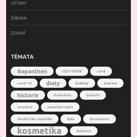
VZTAHY
ZÁBAVA
ZDRAVÍ
TÉMATA
Bepanthen
CESTOVÁNÍ
covid
diety
covid-19
dodávky
doprava
historie
Holandsko
hubnutí
investice
investiční zlato
Jihoafrická republika
Kaše
koronavirus
kosmetika
Kukuřice