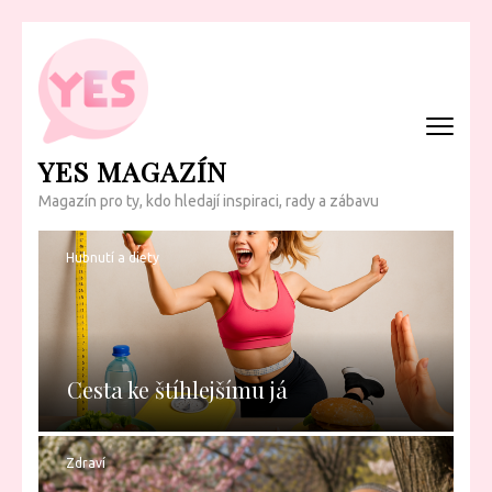
Přeskočit
na
obsah
(Enter)
YES MAGAZÍN
Magazín pro ty, kdo hledají inspiraci, rady a zábavu
Hubnutí a diety
Cesta ke štíhlejšímu já
Zdraví