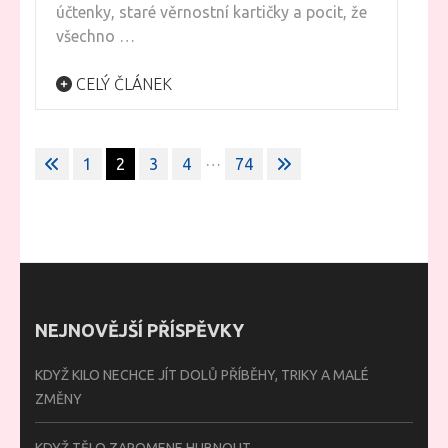
účtenky, staré věrnostní kartičky a pocit, že
všechno …
CELÝ ČLÁNEK
Stránkování
…
1
2
3
4
74
příspěvků
NEJNOVĚJŠÍ PŘÍSPĚVKY
KDYŽ KILO NECHCE JÍT DOLŮ PŘÍBĚHY, TRIKY A MALÉ
ZMĚNY
KDYŽ TĚLO ZAPOMENE HUBNOUT