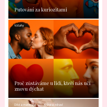
Putování za kuriozitami
Vztahy
Proč zůstáváme u lidí, kteří nás učí
znovu dýchat
Dítě a mateřství
Krása a zdraví