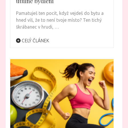
útulné bydlení
Pamatuješ ten pocit, když vejdeš do bytu a
hned víš, že to není tvoje místo? Ten tichý
škrábanec v hrudi, …
CELÝ ČLÁNEK