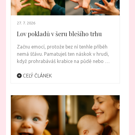
27. 7. 2026
Lov pokladů v šeru blešího trhu
Začnu emocí, protože bez ní tenhle příběh
nemá šťávu. Pamatuješ ten náskok v hrudi,
když prohrabáváš krabice na půdě nebo …
CELÝ ČLÁNEK