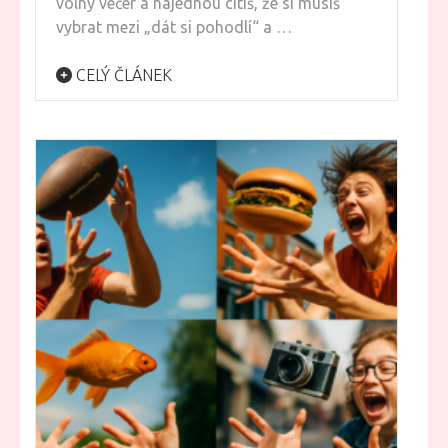
volný večer a najednou cítíš, že si musíš
vybrat mezi „dát si pohodlí“ a …
CELÝ ČLÁNEK