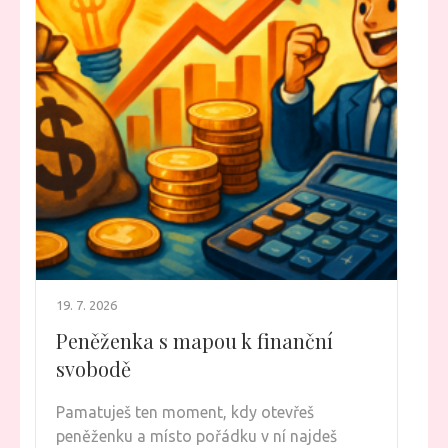
19. 7. 2026
Peněženka s mapou k finanční
svobodě
Pamatuješ ten moment, kdy otevřeš
peněženku a místo pořádku v ní najdeš