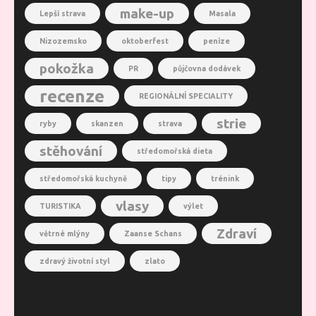
make-up
Lepší strava
Masala
Nizozemsko
oktoberfest
peníze
pokožka
PR
půjčovna dodávek
recenze
REGIONÁLNÍ SPECIALITY
strie
ryby
skanzen
strava
stěhování
středomořská dieta
středomořská kuchyně
tipy
trénink
vlasy
TURISTIKA
výlet
Zdraví
větrné mlýny
Zaanse Schans
zdravý životní styl
zlato