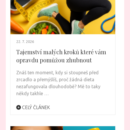
22. 7. 2026
Tajemství malých kroků které vám
opravdu pomůžou zhubnout
Znáš ten moment, kdy si stoupneš před
zrcadlo a přemýšlíš, proč žádná dieta
nezafungovala dlouhodobě? Mě to taky
někdy takhle …
CELÝ ČLÁNEK