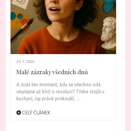
24. 7. 2026
Malé zázraky všedních dnů
A znáš ten moment, kdy se všechno zdá
obyčejné až křičí o revoluci? Třeba stojíš v
kuchyni, čaj právě prokoukl, …
CELÝ ČLÁNEK