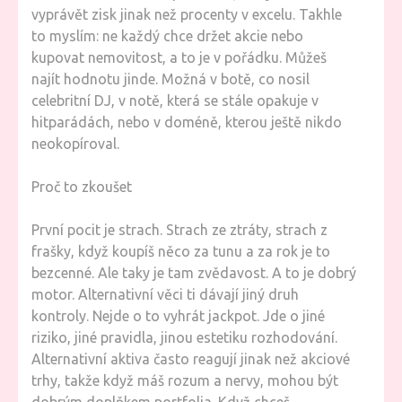
vyprávět zisk jinak než procenty v excelu. Takhle
to myslím: ne každý chce držet akcie nebo
kupovat nemovitost, a to je v pořádku. Můžeš
najít hodnotu jinde. Možná v botě, co nosil
celebritní DJ, v notě, která se stále opakuje v
hitparádách, nebo v doméně, kterou ještě nikdo
neokopíroval.
Proč to zkoušet
První pocit je strach. Strach ze ztráty, strach z
frašky, když koupíš něco za tunu a za rok je to
bezcenné. Ale taky je tam zvědavost. A to je dobrý
motor. Alternativní věci ti dávají jiný druh
kontroly. Nejde o to vyhrát jackpot. Jde o jiné
riziko, jiné pravidla, jinou estetiku rozhodování.
Alternativní aktiva často reagují jinak než akciové
trhy, takže když máš rozum a nervy, mohou být