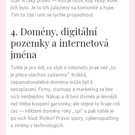
stav. A taky příběh — kdo je nosil, kdy vyšly, kolik
jich bylo. Je to trh založený na komunitě a hype.
Tím to žije i umí se rychle propadnout.
4. Domény, digitální
pozemky a internetová
jména
Tohle je pro lidi, co slyší o internetu jinak než „to
je přece všechno zadarmo“. Krátká,
zapamatovatelná doména může být k
nezaplacení. Firmy, startupy a marketing se bez
nich neobejdou. Nákup a držení domén je levnější
než třeba koupení garsonky, ale stejně tu hraje roli
čas — některé domény roky „spí“ a pak náhle je
po nich hlad. Riziko? Právní spory, cybersquatting
a změny v technologiích.