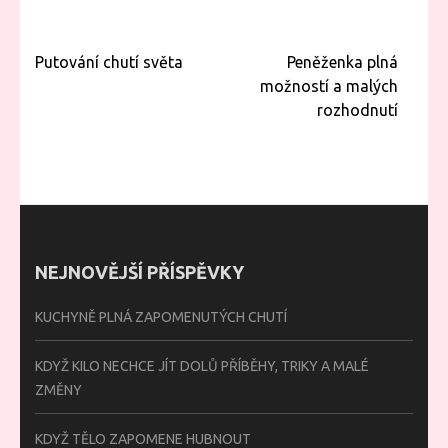
Navigace
Putování chutí světa
Peněženka plná
pro
možností a malých
příspěvek
rozhodnutí
NEJNOVĚJŠÍ PŘÍSPĚVKY
KUCHYNĚ PLNÁ ZAPOMENUTÝCH CHUTÍ
KDYŽ KILO NECHCE JÍT DOLŮ PŘÍBĚHY, TRIKY A MALÉ
ZMĚNY
KDYŽ TĚLO ZAPOMENE HUBNOUT