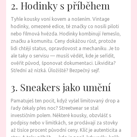
2. Hodinky s příběhem
Tyhle kousky voní kovem a nošením. Vintage
hodinky, omezené edice, té značky co nosili piloti
nebo filmová hvězda. Hodinky kombinují řemeslo,
značku a komunitu. Ceny dokážou růst, protože
lidi chtějí status, opravdovost a mechaniku. Je to
ale taky o servisu — musíš vědět, kde je seřídit,
ověřit původ, šponovat dokumentaci. Likvidita?
Střední až nízká. Úložiště? Bezpečný sejf.
3. Sneakers jako umění
Pamatuješ ten pocit, když vyšel limitovaný drop a
řady čekaly přes noc? Streetwear se stal
investičním polem. Některé kousky, obzvlášť s
podpisy nebo v limitkách, se prodávají za stovky
až tisíce procent původní ceny. Klíč je autenticita a