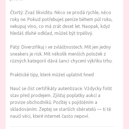
Čtvrtý: Zvaž likviditu. Něco se prodá rychle, něco
roky ne. Pokud potřebuješ peníze během půl roku,
nekupuj víno, co má zrát deset let. Naopak, když
hledáš dluhé odklad, můžeš být trpělivý.
Pátý: Diverzifikuj i ve zvláštnostech. Mít jen jedny
sneakers je risk. Mít několik menších položek z
různých kategorií dává šanci chycení výkřiku trhu.
Praktické tipy, které můžeš uplatnit hned
Nauč se číst certifikáty autentizace. Vždycky fotit
stav před prodejem. Zjišťuj poplatky aukcí a
provize obchodníků. Počítej s pojištěním a
skladováním. Zeptej se starších sběratelů — ti tě
naučí věci, které internet často nepoví.