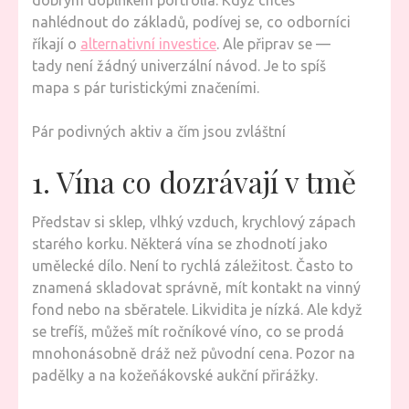
dobrým doplňkem portfolia. Když chceš
nahlédnout do základů, podívej se, co odborníci
říkají o
alternativní investice
. Ale připrav se —
tady není žádný univerzální návod. Je to spíš
mapa s pár turistickými značeními.
Pár podivných aktiv a čím jsou zvláštní
1. Vína co dozrávají v tmě
Představ si sklep, vlhký vzduch, krychlový zápach
starého korku. Některá vína se zhodnotí jako
umělecké dílo. Není to rychlá záležitost. Často to
znamená skladovat správně, mít kontakt na vinný
fond nebo na sběratele. Likvidita je nízká. Ale když
se trefíš, můžeš mít ročníkové víno, co se prodá
mnohonásobně dráž než původní cena. Pozor na
padělky a na kožeňákovské aukční přirážky.