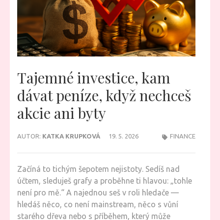
Tajemné investice, kam
dávat peníze, když nechceš
akcie ani byty
AUTOR:
KATKA KRUPKOVÁ
19. 5. 2026
FINANCE
Začíná to tichým šepotem nejistoty. Sedíš nad
účtem, sleduješ grafy a proběhne ti hlavou: „tohle
není pro mě.“ A najednou seš v roli hledače —
hledáš něco, co není mainstream, něco s vůní
starého dřeva nebo s příběhem, který může