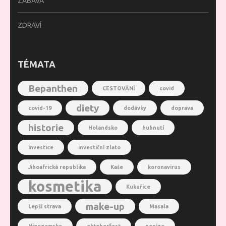
ZÁBAVA
ZDRAVÍ
TÉMATA
Bepanthen
CESTOVÁNÍ
covid
diety
covid-19
dodávky
doprava
historie
Holandsko
hubnutí
investice
investiční zlato
Jihoafrická republika
Kaše
koronavirus
kosmetika
Kukuřice
make-up
Lepší strava
Masala