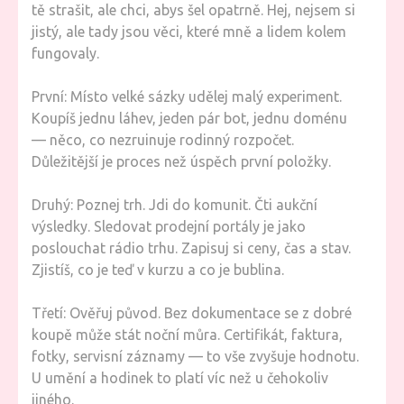
tě strašit, ale chci, abys šel opatrně. Hej, nejsem si
jistý, ale tady jsou věci, které mně a lidem kolem
fungovaly.
První: Místo velké sázky udělej malý experiment.
Koupíš jednu láhev, jeden pár bot, jednu doménu
— něco, co nezruinuje rodinný rozpočet.
Důležitější je proces než úspěch první položky.
Druhý: Poznej trh. Jdi do komunit. Čti aukční
výsledky. Sledovat prodejní portály je jako
poslouchat rádio trhu. Zapisuj si ceny, čas a stav.
Zjistíš, co je teď v kurzu a co je bublina.
Třetí: Ověřuj původ. Bez dokumentace se z dobré
koupě může stát noční můra. Certifikát, faktura,
fotky, servisní záznamy — to vše zvyšuje hodnotu.
U umění a hodinek to platí víc než u čehokoliv
jiného.