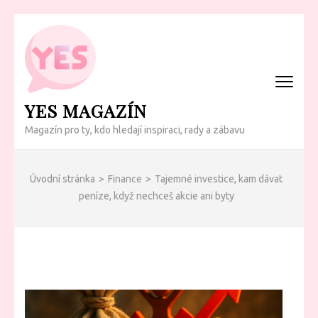
Přeskočit
na
obsah
(Enter)
YES MAGAZÍN
Magazín pro ty, kdo hledají inspiraci, rady a zábavu
Úvodní stránka
>
Finance
>
Tajemné investice, kam dávat
peníze, když nechceš akcie ani byty