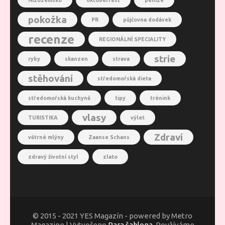
Nizozemsko
oktoberfest
peníze
pokožka
PR
půjčovna dodávek
recenze
REGIONÁLNÍ SPECIALITY
strie
ryby
skanzen
strava
stěhování
středomořská dieta
středomořská kuchyně
tipy
trénink
vlasy
TURISTIKA
výlet
Zdraví
větrné mlýny
Zaanse Schans
zdravý životní styl
zlato
© 2015 - 2021 YES Magazín - powered by Metro
Magazine | Vytvořeno
Rara šablona
. Používáme