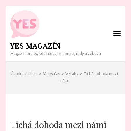
Přeskočit
na
obsah
(Enter)
YES MAGAZÍN
Magazín pro ty, kdo hledají inspiraci, rady a zábavu
Úvodní stránka
>
Volný čas
>
Vztahy
>
Tichá dohoda mezi
námi
Tichá dohoda mezi námi