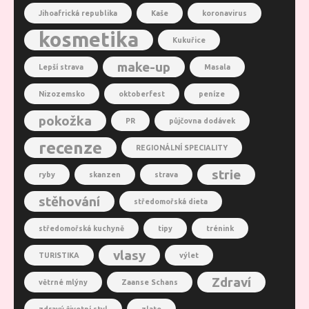
Jihoafrická republika
Kaše
koronavirus
kosmetika
Kukuřice
make-up
Lepší strava
Masala
Nizozemsko
oktoberfest
peníze
pokožka
PR
půjčovna dodávek
recenze
REGIONÁLNÍ SPECIALITY
strie
ryby
skanzen
strava
stěhování
středomořská dieta
středomořská kuchyně
tipy
trénink
vlasy
TURISTIKA
výlet
Zdraví
větrné mlýny
Zaanse Schans