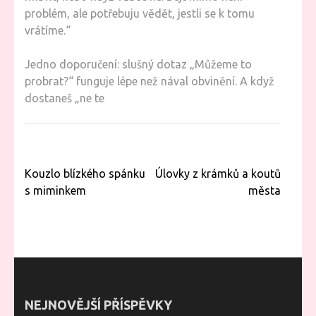
problém, ale potřebuju vědět, jestli se k tomu
vrátíme.“
Jedno doporučení: slušný dotaz „Můžeme to
probrat?“ funguje lépe než nával obvinění. A když
dostaneš „ne te
Navigace
Kouzlo blízkého spánku
Úlovky z krámků a koutů
pro
s miminkem
města
příspěvek
NEJNOVĚJŠÍ PŘÍSPĚVKY