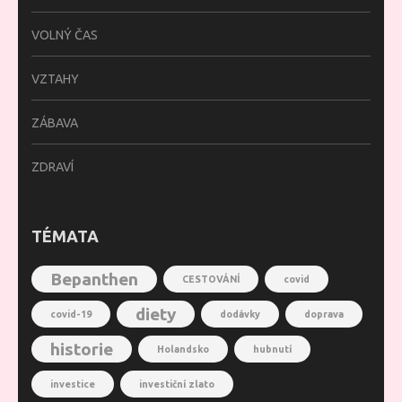
VOLNÝ ČAS
VZTAHY
ZÁBAVA
ZDRAVÍ
TÉMATA
Bepanthen
CESTOVÁNÍ
covid
diety
covid-19
dodávky
doprava
historie
Holandsko
hubnutí
investice
investiční zlato