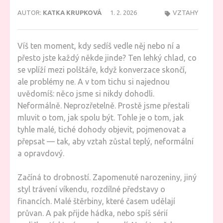
AUTOR:
KATKA KRUPKOVÁ
1. 2. 2026
VZTAHY
Víš ten moment, kdy sedíš vedle něj nebo ní a
přesto jste každý někde jinde? Ten lehký chlad, co
se vplíží mezi polštáře, když konverzace skončí,
ale problémy ne. A v tom tichu si najednou
uvědomíš: něco jsme si nikdy dohodli.
Neformálně. Neprozřetelně. Prostě jsme přestali
mluvit o tom, jak spolu být. Tohle je o tom, jak
tyhle malé, tiché dohody objevit, pojmenovat a
přepsat — tak, aby vztah zůstal teplý, neformální
a opravdový.
Začíná to drobností. Zapomenuté narozeniny, jiný
styl trávení víkendu, rozdílné představy o
financích. Malé štěrbiny, které časem udělají
průvan. A pak přijde hádka, nebo spíš sérií