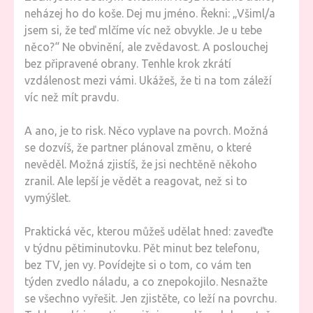
neházej ho do koše. Dej mu jméno. Řekni: „Všiml/a
jsem si, že teď mlčíme víc než obvykle. Je u tebe
něco?“ Ne obvinění, ale zvědavost. A poslouchej
bez připravené obrany. Tenhle krok zkrátí
vzdálenost mezi vámi. Ukážeš, že ti na tom záleží
víc než mít pravdu.
A ano, je to risk. Něco vyplave na povrch. Možná
se dozvíš, že partner plánoval změnu, o které
nevěděl. Možná zjistíš, že jsi nechtěně někoho
zranil. Ale lepší je vědět a reagovat, než si to
vymýšlet.
Praktická věc, kterou můžeš udělat hned: zaveďte
v týdnu pětiminutovku. Pět minut bez telefonu,
bez TV, jen vy. Povídejte si o tom, co vám ten
týden zvedlo náladu, a co znepokojilo. Nesnažte
se všechno vyřešit. Jen zjistěte, co leží na povrchu.