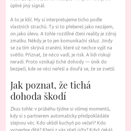
úplně jiný signál.
A to je klíč. My si interpretujeme ticho podle
vlastních strachů. Ty si to přebereš jako nezájem,
on jako úlevu. A tohle rozdílné čtení reality je zdroj
zmatku. Někdy je to jen komunikační skluz. Jindy
se za tím skrývá zranění, které už nechce vyjít na
světlo. Přiznat, že něco vadí, je risk. A lidi riskují
neradi. Proto vznikají tiché dohody — únik do
bezpečí, kde se věci neřeší a doufá se, že se zvetší.
Jak poznat, že tichá
dohoda škodí
Zkus tohle: v průběhu týdne si všímej momentů,
kdy si s partnerem automaticky předpokládáte
stejnou věc. Kdo uklidí kuchyň po večeři? Kdo
vyzvedne dítě? Který z vás platí účty? Když čekáš,