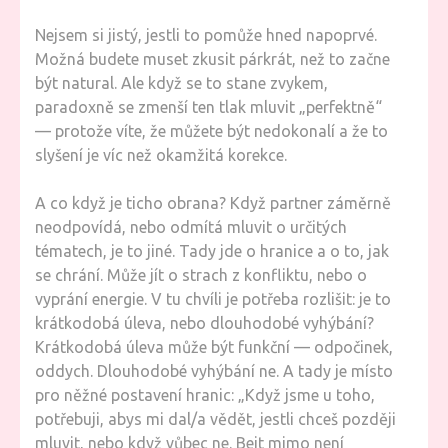
Nejsem si jistý, jestli to pomůže hned napoprvé.
Možná budete muset zkusit párkrát, než to začne
být natural. Ale když se to stane zvykem,
paradoxně se zmenší ten tlak mluvit „perfektně“
— protože víte, že můžete být nedokonalí a že to
slyšení je víc než okamžitá korekce.
A co když je ticho obrana? Když partner záměrně
neodpovídá, nebo odmítá mluvit o určitých
tématech, je to jiné. Tady jde o hranice a o to, jak
se chrání. Může jít o strach z konfliktu, nebo o
vyprání energie. V tu chvíli je potřeba rozlišit: je to
krátkodobá úleva, nebo dlouhodobé vyhýbání?
Krátkodobá úleva může být funkční — odpočinek,
oddych. Dlouhodobé vyhýbání ne. A tady je místo
pro něžné postavení hranic: „Když jsme u toho,
potřebuji, abys mi dal/a vědět, jestli chceš později
mluvit, nebo když vůbec ne. Bejt mimo není