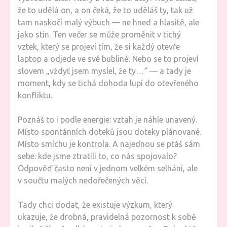
že to udělá on, a on čeká, že to uděláš ty, tak už
tam naskočí malý výbuch — ne hned a hlasitě, ale
jako stín. Ten večer se může proměnit v tichý
vztek, který se projeví tím, že si každý otevře
laptop a odjede ve své bublině. Nebo se to projeví
slovem „vždyť jsem myslel, že ty…“ — a tady je
moment, kdy se tichá dohoda lupí do otevřeného
konfliktu.
Poznáš to i podle energie: vztah je náhle unavený.
Místo spontánních doteků jsou doteky plánované.
Místo smíchu je kontrola. A najednou se ptáš sám
sebe: kde jsme ztratili to, co nás spojovalo?
Odpověď často není v jednom velkém selhání, ale
v součtu malých nedořečených věcí.
Tady chci dodat, že existuje výzkum, který
ukazuje, že drobná, pravidelná pozornost k sobě