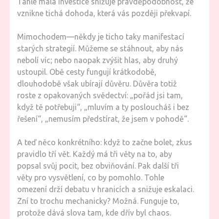
Tahle malá investice snižuje pravděpodobnost, že
vznikne tichá dohoda, která vás později překvapí.
Mimochodem—někdy je ticho taky manifestací
starých strategií. Můžeme se stáhnout, aby nás
nebolí víc; nebo naopak zvýšit hlas, aby druhý
ustoupil. Obě cesty fungují krátkodobě,
dlouhodobě však ubírají důvěru. Důvěra totiž
roste z opakovaných svědectví: „pořád jsi tam,
když tě potřebuji“, „mluvím a ty posloucháš i bez
řešení“, „nemusím předstírat, že jsem v pohodě“.
A teď něco konkrétního: když to začne bolet, zkus
pravidlo tří vět. Každý má tři věty na to, aby
popsal svůj pocit, bez obviňování. Pak další tři
věty pro vysvětlení, co by pomohlo. Tohle
omezení drží debatu v hranicích a snižuje eskalaci.
Zní to trochu mechanicky? Možná. Funguje to,
protože dává slova tam, kde dřív byl chaos.