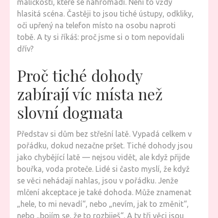
maličkostí, které se nahromadí. Není to vždy
hlasitá scéna. Častěji to jsou tiché ústupy, odkliky,
oči upřený na telefon místo na osobu naproti
tobě. A ty si říkáš: proč jsme si o tom nepovídali
dřív?
Proč tiché dohody
zabírají víc místa než
slovní dogmata
Představ si dům bez střešní latě. Vypadá celkem v
pořádku, dokud nezačne pršet. Tiché dohody jsou
jako chybějící latě — nejsou vidět, ale když přijde
bouřka, voda proteče. Lidé si často myslí, že když
se věci nehádají nahlas, jsou v pořádku. Jenže
mlčení akceptace je také dohoda. Může znamenat
„hele, to mi nevadí“, nebo „nevím, jak to změnit“,
nebo „bojím se, že to rozbiješ“. A ty tři věci jsou