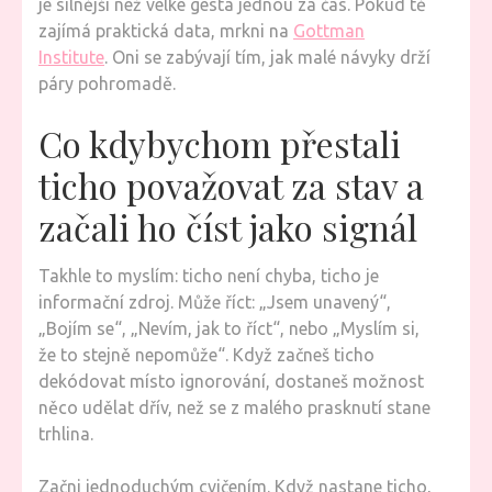
je silnější než velké gesta jednou za čas. Pokud tě
zajímá praktická data, mrkni na
Gottman
Institute
. Oni se zabývají tím, jak malé návyky drží
páry pohromadě.
Co kdybychom přestali
ticho považovat za stav a
začali ho číst jako signál
Takhle to myslím: ticho není chyba, ticho je
informační zdroj. Může říct: „Jsem unavený“,
„Bojím se“, „Nevím, jak to říct“, nebo „Myslím si,
že to stejně nepomůže“. Když začneš ticho
dekódovat místo ignorování, dostaneš možnost
něco udělat dřív, než se z malého prasknutí stane
trhlina.
Začni jednoduchým cvičením. Když nastane ticho,