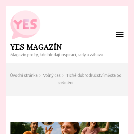
Přeskočit
na
obsah
(Enter)
YES MAGAZÍN
Magazín pro ty, kdo hledají inspiraci, rady a zábavu
Úvodní stránka
>
Volný čas
>
Tiché dobrodružství města po
setmění