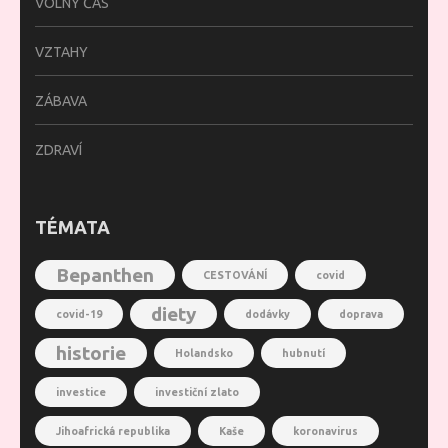
VOLNÝ ČAS
VZTAHY
ZÁBAVA
ZDRAVÍ
TÉMATA
Bepanthen
CESTOVÁNÍ
covid
diety
covid-19
dodávky
doprava
historie
Holandsko
hubnutí
investice
investiční zlato
Jihoafrická republika
Kaše
koronavirus