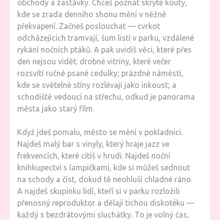
obchody a zastávky. Chceš poznat skryté kouty,
kde se zrada denního shonu mění v něžné
překvapení. Začneš poslouchat — cvrkot
odcházejících tramvají, šum listí v parku, vzdálené
rykání nočních ptáků. A pak uvidíš věci, které přes
den nejsou vidět: drobné vitríny, které večer
rozsvítí ručně psané cedulky; prázdné náměstí,
kde se světelné stíny rozlévají jako inkoust; a
schodiště vedoucí na střechu, odkud je panorama
města jako starý film.
Když jdeš pomalu, město se mění v pokladnici.
Najdeš malý bar s vinyly, který hraje jazz ve
frekvencích, které cítíš v hrudi. Najdeš noční
knihkupectví s lampičkami, kde si můžeš sednout
na schody a číst, dokud tě neohluší chladné ráno.
A najdeš skupinku lidí, kteří si v parku rozložili
přenosný reproduktor a dělají tichou diskotéku —
každý s bezdrátovými sluchátky. To je volný čas,