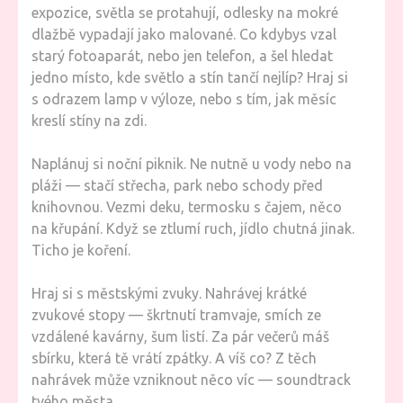
expozice, světla se protahují, odlesky na mokré
dlažbě vypadají jako malované. Co kdybys vzal
starý fotoaparát, nebo jen telefon, a šel hledat
jedno místo, kde světlo a stín tančí nejlíp? Hraj si
s odrazem lamp v výloze, nebo s tím, jak měsíc
kreslí stíny na zdi.
Naplánuj si noční piknik. Ne nutně u vody nebo na
pláži — stačí střecha, park nebo schody před
knihovnou. Vezmi deku, termosku s čajem, něco
na křupání. Když se ztlumí ruch, jídlo chutná jinak.
Ticho je koření.
Hraj si s městskými zvuky. Nahrávej krátké
zvukové stopy — škrtnutí tramvaje, smích ze
vzdálené kavárny, šum listí. Za pár večerů máš
sbírku, která tě vrátí zpátky. A víš co? Z těch
nahrávek může vzniknout něco víc — soundtrack
tvého města.