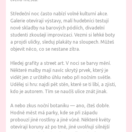
Středeční noc často nabízí volné kulturní akce.
Galerie otevírají výstavy, malí hudebníci testují
nové skladby na barových pódiích, divadelní
studenti zkoušejí improvizaci. Vezmi si lehké boty
a projdi uličky, sleduj plakáty na sloupech. Můžeš
objevit něco, co se nestane zítra.
Hledej grafity a street art. V noci se barvy mění.
Některé malby mají navíc skrytý prvek, který je
vidět jen z určitého úhlu nebo při nočním světle.
Udělej si hru: najdi pět stěn, které se ti líbí, a zjisti,
kdo je autorem. Tím se naučíš ulice znát jinak.
A nebo zkus noční botaniku — ano, čteš dobře.
Hodně měst má parky, kde se při západu
probouzí jiné rostliny a jiné vůně. Některé květy
otevírají koruny až po tmě, jiné uvolňují silnější