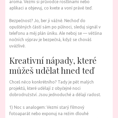
aroma. Vezmi si průvodce rostlinami nebo
aplikaci a objevuj, co kvete a voní právě teď.
Bezpečnost? Jo, ber ji vážně. Nechoď do
opuštěných částí sám po půlnoci, sleduj signál v
telefonu a měj plán úniku. Ale neboj se — většina
nočních výprav je bezpečná, když se chováš
uvážlivě.
Kreativní nápady, které
můžeš udělat hned teď
Chceš něco konkrétního? Tady je pět malých
projektů, které udělají z obyčejné noci
dobrodružství. Jsou jednoduché a dělají radost.
1) Noc s analogem: Vezmi starý filmový
fotoaparát nebo exponuj na režim dlouhé