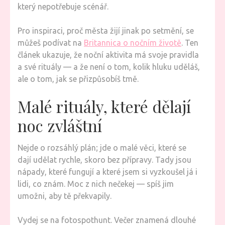
který nepotřebuje scénář.
Pro inspiraci, proč města žijí jinak po setmění, se
můžeš podívat na
Britannica o nočním životě
. Ten
článek ukazuje, že noční aktivita má svoje pravidla
a své rituály — a že není o tom, kolik hluku uděláš,
ale o tom, jak se přizpůsobíš tmě.
Malé rituály, které dělají
noc zvláštní
Nejde o rozsáhlý plán; jde o malé věci, které se
dají udělat rychle, skoro bez přípravy. Tady jsou
nápady, které fungují a které jsem si vyzkoušel já i
lidi, co znám. Moc z nich nečekej — spíš jim
umožni, aby tě překvapily.
Vydej se na fotospothunt. Večer znamená dlouhé