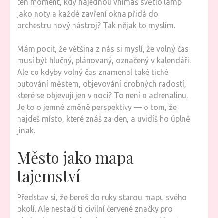
ten moment, kdy najednou vnímáš světlo lamp
jako noty a každé zavření okna přidá do
orchestru nový nástroj? Tak nějak to myslím.
Mám pocit, že většina z nás si myslí, že volný čas
musí být hlučný, plánovaný, označený v kalendáři.
Ale co kdyby volný čas znamenal také tiché
putování městem, objevování drobných radostí,
které se objevují jen v noci? To není o adrenalinu.
Je to o jemné změně perspektivy — o tom, že
najdeš místo, které znáš za den, a uvidíš ho úplně
jinak.
Město jako mapa
tajemství
Představ si, že bereš do ruky starou mapu svého
okolí. Ale nestačí ti civilní červené značky pro