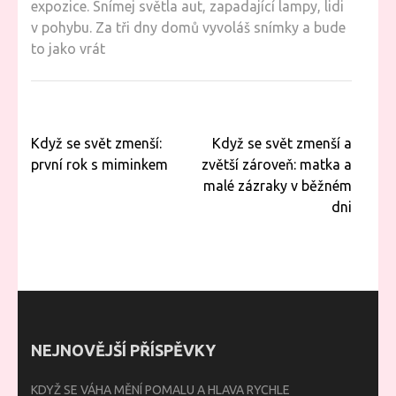
expozice. Snímej světla aut, zapadající lampy, lidi
v pohybu. Za tři dny domů vyvoláš snímky a bude
to jako vrát
Navigace
Když se svět zmenší:
Když se svět zmenší a
pro
první rok s miminkem
zvětší zároveň: matka a
příspěvek
malé zázraky v běžném
dni
NEJNOVĚJŠÍ PŘÍSPĚVKY
KDYŽ SE VÁHA MĚNÍ POMALU A HLAVA RYCHLE