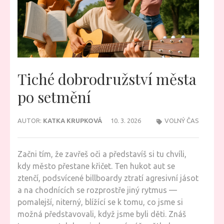
Tiché dobrodružství města
po setmění
AUTOR:
KATKA KRUPKOVÁ
10. 3. 2026
VOLNÝ ČAS
Začni tím, že zavřeš oči a představíš si tu chvíli,
kdy město přestane křičet. Ten hukot aut se
ztenčí, podsvícené billboardy ztratí agresivní jásot
a na chodnících se rozprostře jiný rytmus —
pomalejší, niterný, blížící se k tomu, co jsme si
možná představovali, když jsme byli děti. Znáš