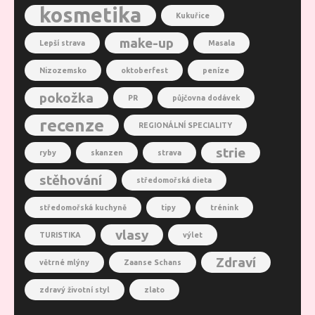
kosmetika
Kukuřice
make-up
Lepší strava
Masala
Nizozemsko
oktoberfest
peníze
pokožka
PR
půjčovna dodávek
recenze
REGIONÁLNÍ SPECIALITY
strie
ryby
skanzen
strava
stěhování
středomořská dieta
středomořská kuchyně
tipy
trénink
vlasy
TURISTIKA
výlet
Zdraví
větrné mlýny
Zaanse Schans
zdravý životní styl
zlato