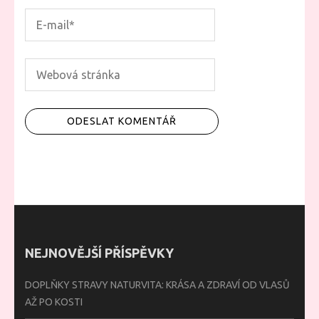
NEJNOVĚJŠÍ PŘÍSPĚVKY
DOPLŇKY STRAVY NATURVITA: KRÁSA A ZDRAVÍ OD VLASŮ
AŽ PO KOSTI