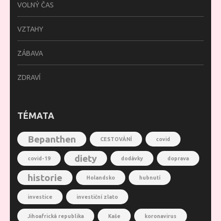
VOLNÝ ČAS
VZTAHY
ZÁBAVA
ZDRAVÍ
TÉMATA
Bepanthen
CESTOVÁNÍ
covid
diety
covid-19
dodávky
doprava
historie
Holandsko
hubnutí
investice
investiční zlato
Jihoafrická republika
Kaše
koronavirus