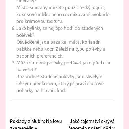
smetany?
Místo smetany můžete použít řecký jogurt,
kokosové mléko nebo rozmixované avokádo
pro krémovou texturu.
Jaké bylinky se nejlépe hodí do studených
polévek?
Osvědčené jsou bazalka, máta, koriandr,
pažitka nebo kopr. Záleží na typu polévky a
osobních preferencích.
Můžu studené polévky podávat jako předkrm
na večeři?
Rozhodně! Studené polévky jsou skvělým
lehkým předkrmem, který připraví chuťové
pohárky na hlavní chod.
Navigace
Poklady z hlubin: Na lovu
Jaké tajemství skrývá
pro
zkamenělin v
fenomén nošení dětí v