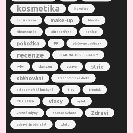
kosmetika
Kukuřice
make-up
Lepší strava
Masala
Nizozemsko
oktoberfest
peníze
pokožka
PR
půjčovna dodávek
recenze
REGIONÁLNÍ SPECIALITY
strie
ryby
skanzen
strava
stěhování
středomořská dieta
středomořská kuchyně
tipy
trénink
vlasy
TURISTIKA
výlet
Zdraví
větrné mlýny
Zaanse Schans
zdravý životní styl
zlato