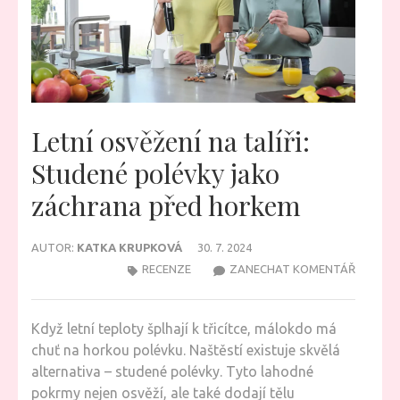
Letní osvěžení na talíři:
Studené polévky jako
záchrana před horkem
AUTOR:
KATKA KRUPKOVÁ
30. 7. 2024
NA
RECENZE
ZANECHAT KOMENTÁŘ
LETNÍ
OSVĚŽE
Když letní teploty šplhají k třicítce, málokdo má
NA
chuť na horkou polévku. Naštěstí existuje skvělá
TALÍŘI:
alternativa – studené polévky. Tyto lahodné
STUDEN
pokrmy nejen osvěží, ale také dodají tělu
POLÉVK