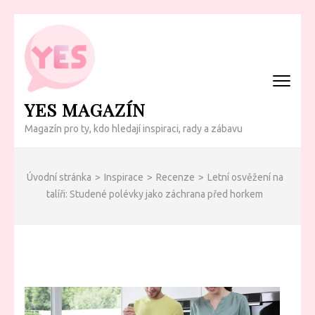
Přeskočit
na
obsah
(Enter)
YES MAGAZÍN
Magazín pro ty, kdo hledají inspiraci, rady a zábavu
Úvodní stránka
>
Inspirace
>
Recenze
>
Letní osvěžení na
talíři: Studené polévky jako záchrana před horkem