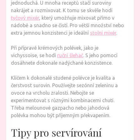
jednoduchá. U mnoha receptů stačí suroviny
nakrájet a rozmixovat. K tomu se skvěle hodí
tyčový mixér
, který umožňuje mixovat přímo v
nádobě a snadno se čistí. Pro větší množství nebo
extra jemnou konzistenci je ideální
stolní mixér
.
Při přípravě krémových polévek, jako je
vichyssoise, se hodí
ruční šlehač
. S jeho pomocí
dosáhnete dokonale nadýchané konzistence.
Klíčem k dokonalé studené polévce je kvalita a
čerstvost surovin. Používejte sezónní zeleninu a
ovoce na vrcholu zralosti. Nebojte se
experimentovat s různými kombinacemi chutí.
Třeba melounové gazpacho nebo jahodová
polévka mohou být příjemným překvapením.
Tipy pro servírování