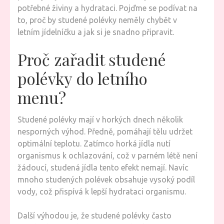
potřebné živiny a hydrataci. Pojďme se podívat na
JAKO
to, proč by studené polévky neměly chybět v
ZÁCHR
letním jídelníčku a jak si je snadno připravit.
PŘED
HORKE
Proč zařadit studené
polévky do letního
menu?
Studené polévky mají v horkých dnech několik
nesporných výhod. Předně, pomáhají tělu udržet
optimální teplotu. Zatímco horká jídla nutí
organismus k ochlazování, což v parném létě není
žádoucí, studená jídla tento efekt nemají. Navíc
mnoho studených polévek obsahuje vysoký podíl
vody, což přispívá k lepší hydrataci organismu.
Další výhodou je, že studené polévky často