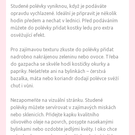
Studené polévky vyniknou, když je podáváte
opravdu vychlazené. Ideální je připravit je několik
hodin předem a nechat v lednici. Před podáváním
můžete do polévky přidat kostky ledu pro extra
osvěžující efekt.
Pro zajímavou texturu zkuste do polévky přidat
nadrobno nakrájenou zeleninu nebo ovoce. Třeba
do gazpacha se skvěle hodí kostičky okurky a
papriky. Nešetřete ani na bylinkách – čerstvá
bazalka, máta nebo koriandr dodají polévce svěží
chuť i vůni.
Nezapomeňte na vizuální stránku. Studené
polévky můžete servírovat v zajímavých miskách
nebo sklenicích. Přidejte kapku kvalitního
olivového oleje na povrch, posypte nasekanými
bylinkami nebo ozdobte jedlými květy. I oko chce