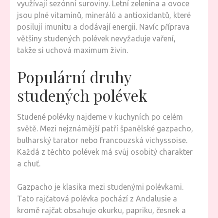
využívají sezónní suroviny. Letní zelenina a ovoce
jsou plné vitaminů, minerálů a antioxidantů, které
posilují imunitu a dodávají energii. Navíc příprava
většiny studených polévek nevyžaduje vaření,
takže si uchová maximum živin.
Populární druhy
studených polévek
Studené polévky najdeme v kuchyních po celém
světě. Mezi nejznámější patří španělské gazpacho,
bulharský tarator nebo francouzská vichyssoise.
Každá z těchto polévek má svůj osobitý charakter
a chuť.
Gazpacho je klasika mezi studenými polévkami.
Tato rajčatová polévka pochází z Andalusie a
kromě rajčat obsahuje okurku, papriku, česnek a