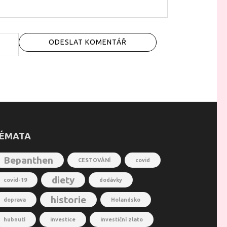
ÉMATA
Bepanthen
CESTOVÁNÍ
covid
diety
covid-19
dodávky
historie
doprava
Holandsko
hubnutí
investice
investiční zlato