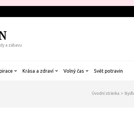
N
rady a zábavu
pirace
Krása a zdraví
Volný čas
Svět potravin
Úvodní stránka
>
Bydl