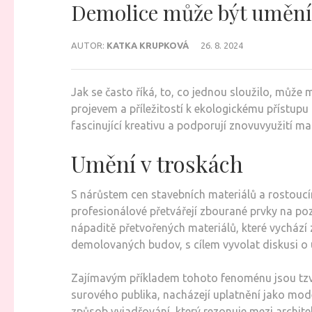
Demolice může být umění 
AUTOR:
KATKA KRUPKOVÁ
26. 8. 2024
Jak se často říká, to, co jednou sloužilo, může m
projevem a příležitostí k ekologickému přístupu 
fascinující kreativu a podporují znovuvyužití mat
Umění v troskách
S nárůstem cen stavebních materiálů a rostoucí
profesionálové přetvářejí zbourané prvky na po
nápaditě přetvořených materiálů, které vychází z
demolovaných budov, s cílem vyvolat diskusi o ur
Zajímavým příkladem tohoto fenoménu jsou tzv. „
surového publika, nacházejí uplatnění jako mode
způsob vyjadřování, který rezonuje mezi architek