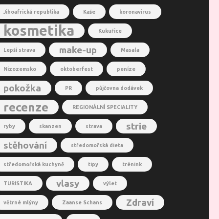
Jihoafrická republika
Kaše
koronavirus
kosmetika
Kukuřice
make-up
Lepší strava
Masala
Nizozemsko
oktoberfest
peníze
pokožka
PR
půjčovna dodávek
recenze
REGIONÁLNÍ SPECIALITY
strie
ryby
skanzen
strava
stěhování
středomořská dieta
středomořská kuchyně
tipy
trénink
vlasy
TURISTIKA
výlet
Zdraví
větrné mlýny
Zaanse Schans