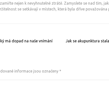
 zamiřte nejen k nevyhnutelné ztrátě. Zamyslete se nad tím, j
držitelnost se setkávají v místech, která byla dříve považována 
jaký má dopad na naše vnímání
Jak se akupunktura stal
dované informace jsou označeny
*