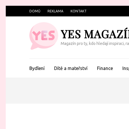
Přeskočit
DOMŮ
REKLAMA
KONTAKT
na
obsah
YES MAGAZÍ
(Enter)
Magazín pro ty, kdo hledají inspiraci, 
Bydlení
Dítě a mateřství
Finance
Ins