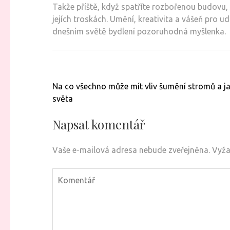
Takže příště, když spatříte rozbořenou budovu,
jejích troskách. Umění, kreativita a vášeň pro u
dnešním světě bydlení pozoruhodná myšlenka.
Navigace
Na co všechno může mít vliv šumění stromů a 
pro
světa
příspěvek
Napsat komentář
Vaše e-mailová adresa nebude zveřejněna.
Vyža