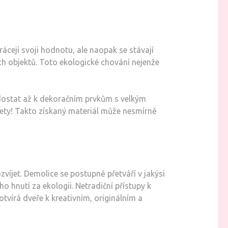
ácejí svoji hodnotu, ale naopak se stávají
h objektů. Toto ekologické chování nejenže
e dostat až k dekoračním prvkům s velkým
o lety! Takto získaný materiál může nesmírně
víjet. Demolice se postupně přetváří v jakýsi
o hnutí za ekologii. Netradiční přístupy k
otvírá dveře k kreativním, originálním a