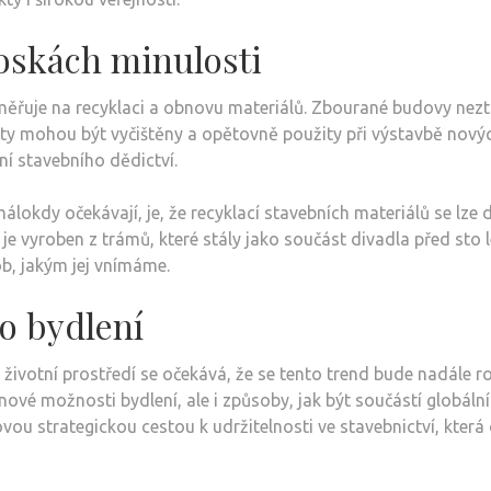
roskách minulosti
měřuje na recyklaci a obnovu materiálů. Zbourané budovy neztr
ty mohou být vyčištěny a opětovně použity při výstavbě novýc
ání stavebního dědictví.
málokdy očekávají, je, že recyklací stavebních materiálů se lz
l je vyroben z trámů, které stály jako součást divadla před st
b, jakým jej vnímáme.
o bydlení
ivotní prostředí se očekává, že se tento trend bude nadále roz
ové možnosti bydlení, ale i způsoby, jak být součástí globálníh
ovou strategickou cestou k udržitelnosti ve stavebnictví, která 