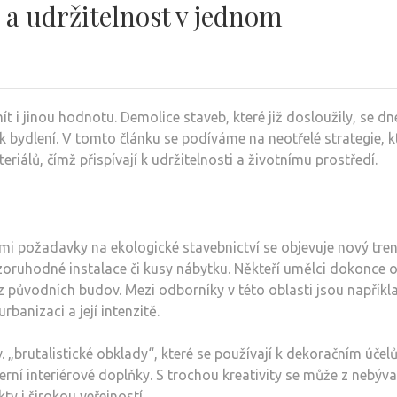
a udržitelnost v jednom
ít i jinou hodnotu. Demolice staveb, které již dosloužily, se d
k bydlení. V tomto článku se podíváme na neotřelé strategie, k
eriálů, čímž přispívají k udržitelnosti a životnímu prostředí.
mi požadavky na ekologické stavebnictví se objevuje nový tren
zoruhodné instalace či kusy nábytku. Někteří umělci dokonce 
 původních budov. Mezi odborníky v této oblasti jsou například
banizaci a její intenzitě.
brutalistické obklady“, které se používají k dekoračním účelů
rní interiérové doplňky. S trochou kreativity se může z nebýva
ty i širokou veřejností.