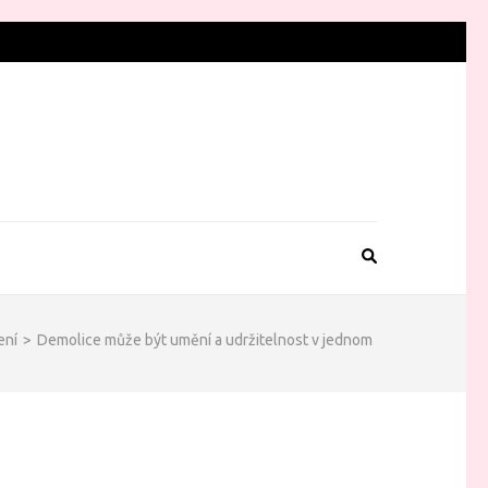
ení
>
Demolice může být umění a udržitelnost v jednom