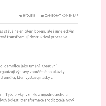
NA
BYDLENÍ
ZANECHAT KOMENTÁŘ
DEMOLICE
MŮŽE
nes stává nejen cílem boření, ale i uměleckým
BÝT
teré transformují destruktivní proces ve
UMĚNÍ
A
UDRŽITELNOST
V
JEDNOM
d: demolice jako umění. Kreativní
organizují výstavy zaměřené na ukázky
 umělci, kteří vystavují látky z
m. Tyto prvky, vzniklé z nejednotného a
lých bolestí transformace zrodit zcela nový