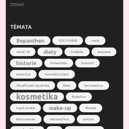
ZDRAVÍ
TÉMATA
Bepanthen
CESTOVÁNÍ
covid
diety
covid-19
dodávky
doprava
historie
Holandsko
hubnutí
investice
investiční zlato
Jihoafrická republika
Kaše
koronavirus
kosmetika
Kukuřice
make-up
Lepší strava
Masala
Nizozemsko
oktoberfest
peníze