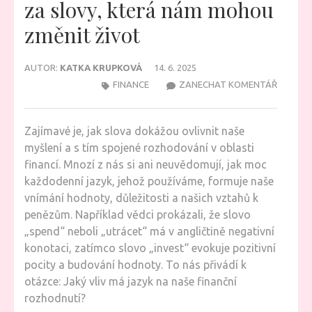
za slovy, která nám mohou
změnit život
AUTOR:
KATKA KRUPKOVÁ
14. 6. 2025
NA
FINANCE
ZANECHAT KOMENTÁŘ
FINANČN
TAJEMS
Zajímavé je, jak slova dokážou ovlivnit naše
SKRYTÁ
myšlení a s tím spojené rozhodování v oblasti
ZA
financí. Mnozí z nás si ani neuvědomují, jak moc
SLOVY,
každodenní jazyk, jehož používáme, formuje naše
KTERÁ
vnímání hodnoty, důležitosti a našich vztahů k
NÁM
penězům. Například vědci prokázali, že slovo
MOHOU
„spend“ neboli „utrácet“ má v angličtině negativní
ZMĚNIT
konotaci, zatímco slovo „invest“ evokuje pozitivní
ŽIVOT
pocity a budování hodnoty. To nás přivádí k
otázce: Jaký vliv má jazyk na naše finanční
rozhodnutí?