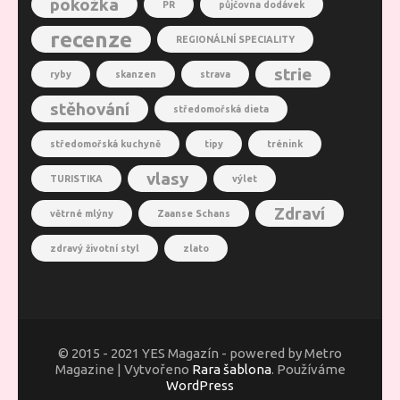
pokožka
PR
půjčovna dodávek
recenze
REGIONÁLNÍ SPECIALITY
strie
ryby
skanzen
strava
stěhování
středomořská dieta
středomořská kuchyně
tipy
trénink
vlasy
TURISTIKA
výlet
Zdraví
větrné mlýny
Zaanse Schans
zdravý životní styl
zlato
© 2015 - 2021 YES Magazín - powered by Metro
Magazine | Vytvořeno
Rara šablona
. Používáme
WordPress