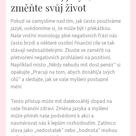
změňte svůj život
Pokud se zamyslíme nad tím, jak často používáme
jazyk, uvědomíme si, že může být i překážkou.
Naše vnitřní monology plné negativních frází nás
často brzdí a některé osobní finanční cíle se tak
stávají nedosažitelnými. Zkuste se zaměřit na
přetvoření negativních prohlášení na pozitivní.
Například místo „Nikdy nebudu mít dost peněz“ si
opakujte „Pracuji na tom, abych dosáhl/a svých
cílů“ a sledujte, jak se vaše myšlení postupně
mění.
Tento přístup může mít dalekosáhlý dopad na
vaše finanční zdraví. Změna jazyka a myšlení
může přimět naše podvědomí k akci a
nasměrovat nás k lepším rozhodnutím. Zatímco
slova jako „nedostatek“ nebo „hodnota“ mohou