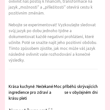
ovlivnit náš postoj k financím, transformace na
jazyk „možnosti“ a „příležitosti“ otevírá cestu k
pozitivním změnám.
Nebojte se experimentovat! Vyzkoušejte sledovat
svůj jazyk po dobu jednoho týdne a
dokumentovat každé negativní prohlášení, které
učiníte. Poté se snažte najít jeho pozitivní obdobu.
Tímto způsobem zjistíte, jak moc může váš jazyk
následně ovlivnit vaše rozhodování a konečné
výsledky.
Navigace
Krása kuchyně: Nečekané
Moc příběhů skrývajících
pro
ingredience pro zdraví a
se v obyčejném dni
příspěvek
krásu pleti