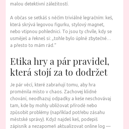
malou detektivní záležitostí.
A občas se setkáš s něčím triviálně legračním: keš,
která skrývá legovou figurku, stylový magnet,
nebo vtipnou pohlednici. To jsou ty chvíle, kdy se
usměješ a řekneš si: „tohle bylo úplně zbytečné…
a přesto to mám rád.“
Etika hry a pár pravidel,
která stojí za to dodržet
Je pár věcí, které zabraňují tomu, aby hra
proměnila místo v chaos. Zachovej klidné
chování, neodhazuj odpadky a keše neschovávaj
tam, kde by mohly ubližovat přírodě nebo
způsobit problémy (například potřebu zásahu
městské správy). Když najdeš keš, podepiš
zápisník a nezapomeň aktualizovat online log —