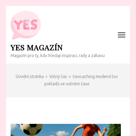
Přeskočit
na
obsah
(Enter)
YES MAGAZÍN
Magazín pro ty, kdo hledají inspiraci, rady a zábavu
Úvodní stránka
>
Volný čas
>
Geocaching moderní lov
pokladů ve volném čase