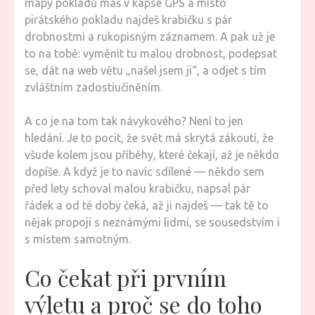
mapy pokladů máš v kapse GPS a místo
pirátského pokladu najdeš krabičku s pár
drobnostmi a rukopisným záznamem. A pak už je
to na tobě: vyměnit tu malou drobnost, podepsat
se, dát na web větu „našel jsem ji“, a odjet s tím
zvláštním zadostiučiněním.
A co je na tom tak návykového? Není to jen
hledání. Je to pocit, že svět má skrytá zákoutí, že
všude kolem jsou příběhy, které čekají, až je někdo
dopíše. A když je to navíc sdílené — někdo sem
před lety schoval malou krabičku, napsal pár
řádek a od té doby čeká, až ji najdeš — tak tě to
nějak propojí s neznámými lidmi, se sousedstvím i
s místem samotným.
Co čekat při prvním
výletu a proč se do toho