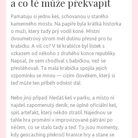
a co tě může překvapit
Pamatuju si jednu keš, schovanou u starého
kamenného mostu. Na papíře byla krátká historka
o muži, který tudy prý vodil koně. Místní
dvoumetrový strom měl dutinu přesně pro tu
krabičku. A víš co? V té krabičce byl lístek s
vzkazem od někoho z druhého konce republiky.
Napsal, že sem chodíval s babičkou, než se
přestěhovali. Ta malá krabička spojila jejich
vzpomínku se mnou — cizím člověkem, který si
teď může ten příběh odnést dál.
Nebo jiný případ: hledáš keš v parku, a místo ní
najdeš zapomenutý deník; ne úplně oficiální keš,
spíš artefakt, který někdo ztratil. Najednou se
tahle hra promění v improvizované pátrání po
něčem, co se stalo tady a teď. To jsou momenty,
kdy geocaching překročí hranice hry a stane se