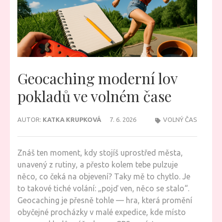
Geocaching moderní lov
pokladů ve volném čase
AUTOR:
KATKA KRUPKOVÁ
7. 6. 2026
VOLNÝ ČAS
Znáš ten moment, kdy stojíš uprostřed města,
unavený z rutiny, a přesto kolem tebe pulzuje
něco, co čeká na objevení? Taky mě to chytlo. Je
to takové tiché volání: „pojď ven, něco se stalo“.
Geocaching je přesně tohle — hra, která promění
obyčejné procházky v malé expedice, kde místo