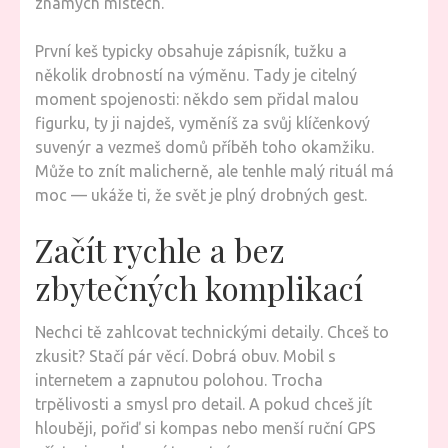
známých místech.
První keš typicky obsahuje zápisník, tužku a
několik drobností na výměnu. Tady je citelný
moment spojenosti: někdo sem přidal malou
figurku, ty ji najdeš, vyměníš za svůj klíčenkový
suvenýr a vezmeš domů příběh toho okamžiku.
Může to znít malicherně, ale tenhle malý rituál má
moc — ukáže ti, že svět je plný drobných gest.
Začít rychle a bez
zbytečných komplikací
Nechci tě zahlcovat technickými detaily. Chceš to
zkusit? Stačí pár věcí. Dobrá obuv. Mobil s
internetem a zapnutou polohou. Trocha
trpělivosti a smysl pro detail. A pokud chceš jít
hlouběji, pořiď si kompas nebo menší ruční GPS