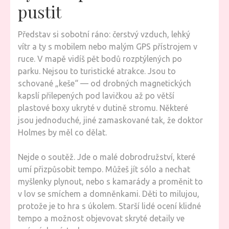
pustit
Představ si sobotní ráno: čerstvý vzduch, lehký
vítr a ty s mobilem nebo malým GPS přístrojem v
ruce. V mapě vidíš pět bodů rozptýlených po
parku. Nejsou to turistické atrakce. Jsou to
schované „keše“ — od drobných magnetických
kapslí přilepených pod lavičkou až po větší
plastové boxy ukryté v dutině stromu. Některé
jsou jednoduché, jiné zamaskované tak, že doktor
Holmes by měl co dělat.
Nejde o soutěž. Jde o malé dobrodružství, které
umí přizpůsobit tempo. Můžeš jít sólo a nechat
myšlenky plynout, nebo s kamarády a proměnit to
v lov se smíchem a domněnkami. Děti to milujou,
protože je to hra s úkolem. Starší lidé ocení klidné
tempo a možnost objevovat skryté detaily ve