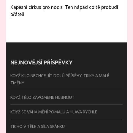
Navigace
Kapesní cirkus pro noc s
Ten nápad co tě probudí
pro
přáteli
příspěvek
NEJNOVĚJŠÍ PŘÍSPĚVKY
KDYŽ KILO NECHCE JÍT DOLŮ PŘÍBĚHY, TRIKY A MALÉ
ZMĚNY
KDYŽ TĚLO ZAPOMENE HUBNOUT
KDYŽ SE VÁHA MĚNÍ POMALU A HLAVA RYCHLE
TICHO V TĚLE A SÍLA SPÁNKU