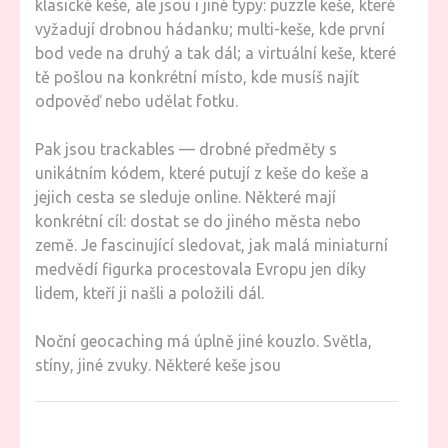
klasické keše, ale jsou i jiné typy: puzzle keše, které
vyžadují drobnou hádanku; multi-keše, kde první
bod vede na druhý a tak dál; a virtuální keše, které
tě pošlou na konkrétní místo, kde musíš najít
odpověď nebo udělat fotku.
Pak jsou trackables — drobné předměty s
unikátním kódem, které putují z keše do keše a
jejich cesta se sleduje online. Některé mají
konkrétní cíl: dostat se do jiného města nebo
země. Je fascinující sledovat, jak malá miniaturní
medvědí figurka procestovala Evropu jen díky
lidem, kteří ji našli a položili dál.
Noční geocaching má úplně jiné kouzlo. Světla,
stíny, jiné zvuky. Některé keše jsou