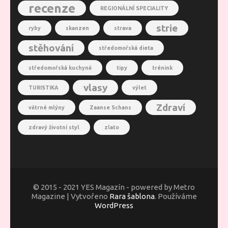
recenze
REGIONÁLNÍ SPECIALITY
strie
ryby
skanzen
strava
stěhování
středomořská dieta
středomořská kuchyně
tipy
trénink
vlasy
TURISTIKA
výlet
Zdraví
větrné mlýny
Zaanse Schans
zdravý životní styl
zlato
© 2015 - 2021 YES Magazín - powered by Metro
Magazine | Vytvořeno
Rara šablona
. Používáme
WordPress