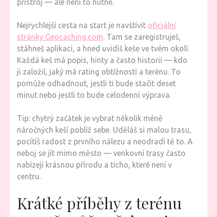
přístroj — ale není to nutné.
Nejrychlejší cesta na start je navštívit
oficiální
stránky Geocaching.com
. Tam se zaregistruješ,
stáhneš aplikaci, a hned uvidíš keše ve tvém okolí.
Každá keš má popis, hinty a často historii — kdo
ji založil, jaký má rating obtížnosti a terénu. To
pomůže odhadnout, jestli ti bude stačit deset
minut nebo jestli to bude celodenní výprava.
Tip: chytrý začátek je vybrat několik méně
náročných keší poblíž sebe. Uděláš si malou trasu,
pocítíš radost z prvního nálezu a neodradí tě to. A
neboj se jít mimo město — venkovní trasy často
nabízejí krásnou přírodu a ticho, které není v
centru.
Krátké příběhy z terénu