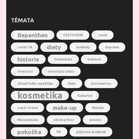
TÉMATA
Bepanthen
CESTOVÁNÍ
covid
diety
covid-19
dodávky
doprava
historie
Holandsko
hubnutí
investice
investiční zlato
Jihoafrická republika
Kaše
koronavirus
kosmetika
Kukuřice
make-up
Lepší strava
Masala
Nizozemsko
oktoberfest
peníze
pokožka
PR
půjčovna dodávek