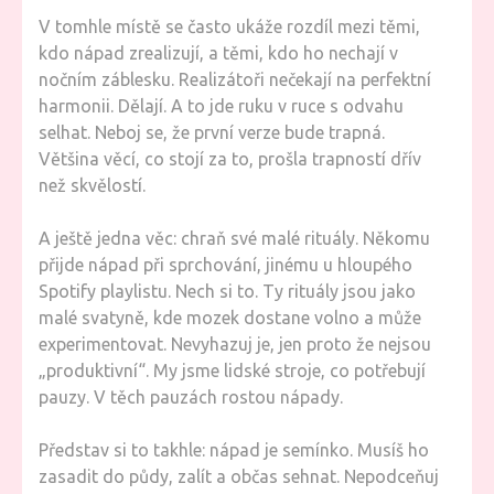
V tomhle místě se často ukáže rozdíl mezi těmi,
kdo nápad zrealizují, a těmi, kdo ho nechají v
nočním záblesku. Realizátoři nečekají na perfektní
harmonii. Dělají. A to jde ruku v ruce s odvahu
selhat. Neboj se, že první verze bude trapná.
Většina věcí, co stojí za to, prošla trapností dřív
než skvělostí.
A ještě jedna věc: chraň své malé rituály. Někomu
přijde nápad při sprchování, jinému u hloupého
Spotify playlistu. Nech si to. Ty rituály jsou jako
malé svatyně, kde mozek dostane volno a může
experimentovat. Nevyhazuj je, jen proto že nejsou
„produktivní“. My jsme lidské stroje, co potřebují
pauzy. V těch pauzách rostou nápady.
Představ si to takhle: nápad je semínko. Musíš ho
zasadit do půdy, zalít a občas sehnat. Nepodceňuj