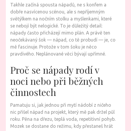
Takhle začíná spousta nápadů, ne s konfem a
dobře nasvícenou scénou, ale s nepříjemným
světýlkem na nočním stolku a myšlenkami, které
se nebojí být nelogické. To je důležitý detail:
nápady často přicházejí mimo plán. A právě ten
neočekávaný šok — nápad, co tě probudí — je, co
mě fascinuje. Protože v tom šoku je něco
pravdivého. Neplánované věci bývají upřímné.
Proč se nápady rodí v
noci nebo při běžných
činnostech
Pamatuju si, jak jednou při mytí nádobí z ničeho
nic přišel nápad na projekt, který mě pak držel půl
roku. Pěna na dřezu, teplá voda, repetitivní pohyb.
Mozek se dostane do režimu, kdy přestaneš hrát