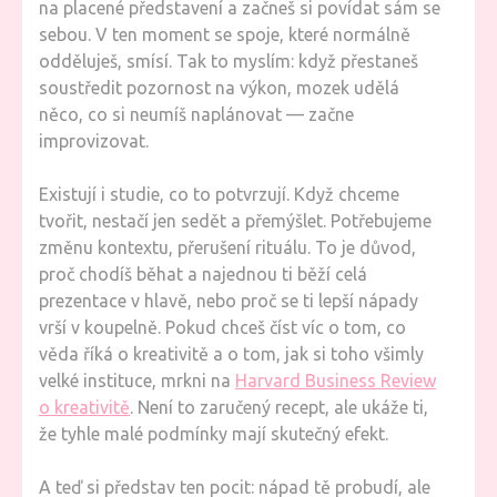
na placené představení a začneš si povídat sám se
sebou. V ten moment se spoje, které normálně
odděluješ, smísí. Tak to myslím: když přestaneš
soustředit pozornost na výkon, mozek udělá
něco, co si neumíš naplánovat — začne
improvizovat.
Existují i studie, co to potvrzují. Když chceme
tvořit, nestačí jen sedět a přemýšlet. Potřebujeme
změnu kontextu, přerušení rituálu. To je důvod,
proč chodíš běhat a najednou ti běží celá
prezentace v hlavě, nebo proč se ti lepší nápady
vrší v koupelně. Pokud chceš číst víc o tom, co
věda říká o kreativitě a o tom, jak si toho všimly
velké instituce, mrkni na
Harvard Business Review
o kreativitě
. Není to zaručený recept, ale ukáže ti,
že tyhle malé podmínky mají skutečný efekt.
A teď si představ ten pocit: nápad tě probudí, ale