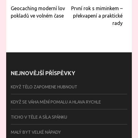
Navigace
Geocaching moderní lov
První rok s miminkem –
pro
pokladů ve volném čase
překvapení a praktické
příspěvek
rady
NEJNOVĚJŠÍ PŘÍSPĚVKY
KDYŽ TĚLO ZAPOMENE HUBNOUT
KDYŽ SE VÁHA MĚNÍ POMALU A HLAVA RYCHLE
TICHO V TĚLE A SÍLA SPÁNKU
MALÝ BYT VELKÉ NÁPADY