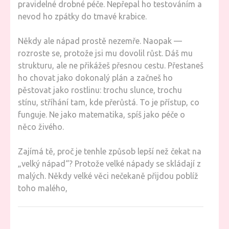
pravidelné drobné péče. Nepřepal ho testováním a
nevod ho zpátky do tmavé krabice.
Někdy ale nápad prostě nezemře. Naopak —
rozroste se, protože jsi mu dovolil růst. Dáš mu
strukturu, ale ne přikážeš přesnou cestu. Přestaneš
ho chovat jako dokonalý plán a začneš ho
pěstovat jako rostlinu: trochu slunce, trochu
stínu, stříhání tam, kde přerůstá. To je přístup, co
funguje. Ne jako matematika, spíš jako péče o
něco živého.
Zajímá tě, proč je tenhle způsob lepší než čekat na
„velký nápad“? Protože velké nápady se skládají z
malých. Někdy velké věci nečekaně přijdou poblíž
toho malého,