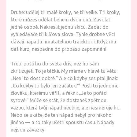
Druhé: udělej tři malé kroky, ne tři velké. Tři kroky,
které můžeš udělat během dvou dnů. Zavolat
jedné osobě. Nakreslit jednu skicu. Zadát do
vyhledávače tři klíčová slova. Tyhle drobné věci
dávají nápadu hmatatelnou trajektorii. Když mu
dáš kurz, nespadne do propasti zapomnění.
Třetí: pošli ho do světa dřív, než ho sám
zkritizuješ. To je těžké. My máme v hlavě tu větu:
„Není to dost dobré.“ Ale co kdyby ses ptal jinak:
„Co kdyby to bylo jen začátek?“ Pošli to jednomu
člověku, kterému věříš, a řekni: „Je to pořád
syrové.“ Může se stát, že dostaneš zpětnou
vazbu, která tvůj nápad neubije, ale nasměruje ho.
Nebo se ukáže, že ten nápad nebyl pro nikoho
jiného — a to taky ušetří spoustu času. Nápady
nejsou závazky.