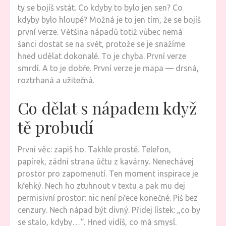
ty se bojíš vstát. Co kdyby to bylo jen sen? Co
kdyby bylo hloupé? Možná je to jen tím, že se bojíš
první verze. Většina nápadů totiž vůbec nemá
šanci dostat se na svět, protože se je snažíme
hned udělat dokonalé. To je chyba. První verze
smrdí. A to je dobře. První verze je mapa — drsná,
roztrhaná a užitečná.
Co dělat s nápadem když
tě probudí
První věc: zapiš ho. Takhle prosté. Telefon,
papírek, zádní strana účtu z kavárny. Nenechávej
prostor pro zapomenutí. Ten moment inspirace je
křehký. Nech ho ztuhnout v textu a pak mu dej
permisivní prostor: nic není přece konečné. Piš bez
cenzury. Nech nápad být divný. Přidej lístek: „co by
se stalo, kdyby…“. Hned vidíš, co má smysl.