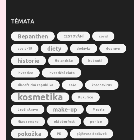
TÉMATA
Bepanthen
CESTOVÁNÍ
covid
diety
covid-19
dodávky
doprava
historie
Holandsko
hubnutí
investice
investiční zlato
Jihoafrická republika
Kaše
koronavirus
kosmetika
Kukuřice
make-up
Lepší strava
Masala
Nizozemsko
oktoberfest
peníze
pokožka
PR
půjčovna dodávek