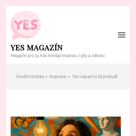
Přeskočit
na
obsah
(Enter)
YES MAGAZÍN
Magazín pro ty, kdo hledají inspiraci, rady a zábavu
Úvodní stránka
>
Inspirace
>
Ten nápad co tě probudí