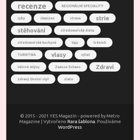
recenze
REGIONÁLNÍ SPECIALITY
strie
ryby
skanzen
strava
stěhování
středomořská dieta
středomořská kuchyně
tipy
trénink
vlasy
TURISTIKA
výlet
Zdraví
větrné mlýny
Zaanse Schans
zdravý životní styl
zlato
© 2015 - 2021 YES Magazín - powered by Metro
Magazine | Vytvořeno
Rara šablona
. Používáme
WordPress