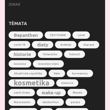
ZDRAVÍ
TÉMATA
Bepanthen
CESTOVÁNÍ
covid
diety
covid-19
dodávky
doprava
historie
Holandsko
hubnutí
investice
investiční zlato
Jihoafrická republika
Kaše
koronavirus
kosmetika
Kukuřice
make-up
Lepší strava
Masala
Nizozemsko
oktoberfest
peníze