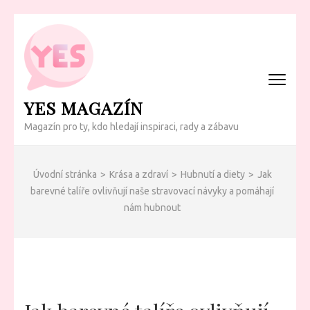
Přeskočit
na
obsah
(Enter)
YES MAGAZÍN
Magazín pro ty, kdo hledají inspiraci, rady a zábavu
Úvodní stránka
>
Krása a zdraví
>
Hubnutí a diety
>
Jak
barevné talíře ovlivňují naše stravovací návyky a pomáhají
nám hubnout