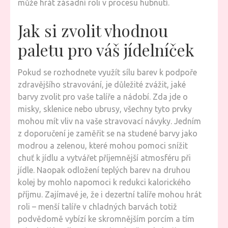
může hrát zásadní roli v procesu hubnutí.
Jak si zvolit vhodnou
paletu pro váš jídelníček
Pokud se rozhodnete využít sílu barev k podpoře
zdravějšího stravování, je důležité zvážit, jaké
barvy zvolit pro vaše talíře a nádobí. Zda jde o
misky, sklenice nebo ubrusy, všechny tyto prvky
mohou mít vliv na vaše stravovací návyky. Jedním
z doporučení je zaměřit se na studené barvy jako
modrou a zelenou, které mohou pomoci snížit
chuť k jídlu a vytvářet příjemnější atmosféru při
jídle. Naopak odložení teplých barev na druhou
kolej by mohlo napomoci k redukci kalorického
příjmu. Zajímavé je, že i dezertní talíře mohou hrát
roli – menší talíře v chladných barvách totiž
podvědomě vybízí ke skromnějším porcím a tím