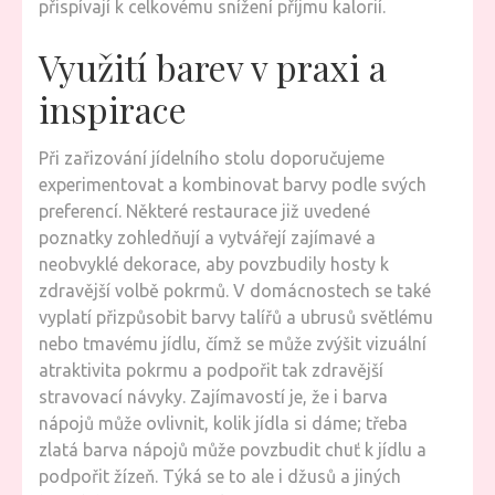
přispívají k celkovému snížení příjmu kalorií.
Využití barev v praxi a
inspirace
Při zařizování jídelního stolu doporučujeme
experimentovat a kombinovat barvy podle svých
preferencí. Některé restaurace již uvedené
poznatky zohledňují a vytvářejí zajímavé a
neobvyklé dekorace, aby povzbudily hosty k
zdravější volbě pokrmů. V domácnostech se také
vyplatí přizpůsobit barvy talířů a ubrusů světlému
nebo tmavému jídlu, čímž se může zvýšit vizuální
atraktivita pokrmu a podpořit tak zdravější
stravovací návyky. Zajímavostí je, že i barva
nápojů může ovlivnit, kolik jídla si dáme; třeba
zlatá barva nápojů může povzbudit chuť k jídlu a
podpořit žízeň. Týká se to ale i džusů a jiných