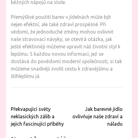
běžných nápojů na stole.
Přemýšlivé použití barev v jídelnách může být
nejen efektní, ale také zdraví prospěšné. Při
vědomí, že jednoduché změny mohou ovlivnit
naše stravovací návyky, se otevírá otázka, jak
ještě efektivněji můžeme upravit náš životní styl k
lepšímu. S každou novou informací, jež se
dostává do povědomí moderní společnosti, si tak
můžeme snadněji zvolit cestu k zdravějšímu a
štíhlejšímu já.
Navigace
Překvapující světy
Jak barevné jídlo
pro
neklasických zálib a
ovlivňuje naše zdraví a
příspěvek
jejich fascinující příběhy
náladu