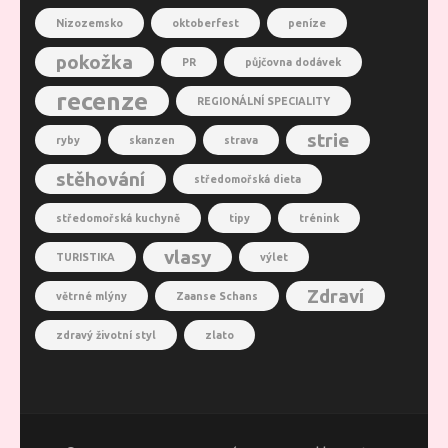
Nizozemsko
oktoberfest
peníze
pokožka
PR
půjčovna dodávek
recenze
REGIONÁLNÍ SPECIALITY
strie
ryby
skanzen
strava
stěhování
středomořská dieta
středomořská kuchyně
tipy
trénink
vlasy
TURISTIKA
výlet
Zdraví
větrné mlýny
Zaanse Schans
zdravý životní styl
zlato