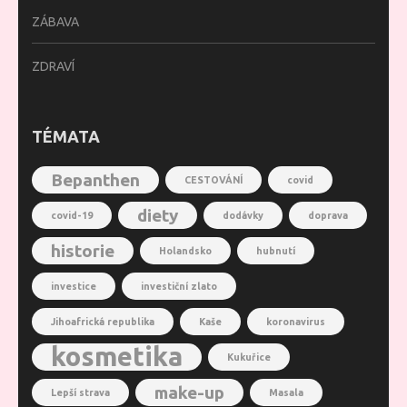
ZÁBAVA
ZDRAVÍ
TÉMATA
Bepanthen
CESTOVÁNÍ
covid
diety
covid-19
dodávky
doprava
historie
Holandsko
hubnutí
investice
investiční zlato
Jihoafrická republika
Kaše
koronavirus
kosmetika
Kukuřice
make-up
Lepší strava
Masala