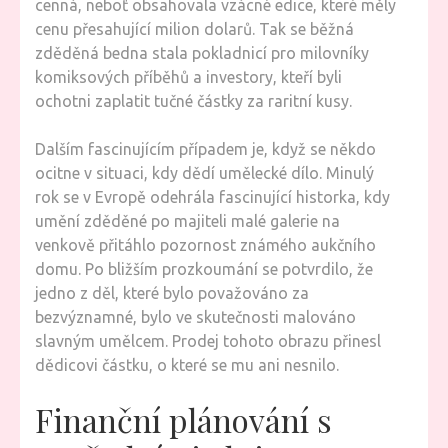
cenná, neboť obsahovala vzácné edice, které měly
cenu přesahující milion dolarů. Tak se běžná
zděděná bedna stala pokladnicí pro milovníky
komiksových příběhů a investory, kteří byli
ochotni zaplatit tučné částky za raritní kusy.
Dalším fascinujícím případem je, když se někdo
ocitne v situaci, kdy dědí umělecké dílo. Minulý
rok se v Evropě odehrála fascinující historka, kdy
umění zděděné po majiteli malé galerie na
venkově přitáhlo pozornost známého aukčního
domu. Po bližším prozkoumání se potvrdilo, že
jedno z děl, které bylo považováno za
bezvýznamné, bylo ve skutečnosti malováno
slavným umělcem. Prodej tohoto obrazu přinesl
dědicovi částku, o které se mu ani nesnilo.
Finanční plánování s