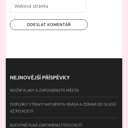
NEJNOVĚJŠÍ PŘÍSPĚVKY
NOČNÍ VLAKY A ZAPOMENUTÁ MĚSTA
DOPLŇKY STRAVY NATURVITA: KRÁSA A ZDRAVÍ OD VLASŮ
AŽ PO KOSTI
KUCHYNĚ PLNÁ ZAPOMENUTÝCH CHUTÍ