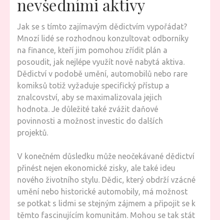
nevšedními aktivy
Jak se s tímto zajímavým dědictvím vypořádat?
Mnozí lidé se rozhodnou konzultovat odborníky
na finance, kteří jim pomohou zřídit plán a
posoudit, jak nejlépe využít nově nabytá aktiva.
Dědictví v podobě umění, automobilů nebo rare
komiksů totiž vyžaduje specifický přístup a
znalcovství, aby se maximalizovala jejich
hodnota. Je důležité také zvážit daňové
povinnosti a možnost investic do dalších
projektů.
V konečném důsledku může neočekávané dědictví
přinést nejen ekonomické zisky, ale také ideu
nového životního stylu. Dědic, který obdrží vzácné
umění nebo historické automobily, má možnost
se potkat s lidmi se stejným zájmem a připojit se k
těmto fascinujícím komunitám. Mohou se tak stát