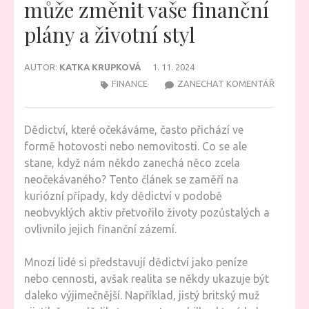
může změnit vaše finanční
plány a životní styl
AUTOR:
KATKA KRUPKOVÁ
1. 11. 2024
NA
FINANCE
ZANECHAT KOMENTÁŘ
JAK
NEOBVY
Dědictví, které očekáváme, často přichází ve
DĚDICTV
formě hotovosti nebo nemovitosti. Co se ale
MŮŽE
stane, když nám někdo zanechá něco zcela
ZMĚNIT
neočekávaného? Tento článek se zaměří na
VAŠE
kuriózní případy, kdy dědictví v podobě
FINANČN
neobvyklých aktiv přetvořilo životy pozůstalých a
PLÁNY
ovlivnilo jejich finanční zázemí.
A
ŽIVOTNÍ
Mnozí lidé si představují dědictví jako peníze
STYL
nebo cennosti, avšak realita se někdy ukazuje být
daleko výjimečnější. Například, jistý britský muž