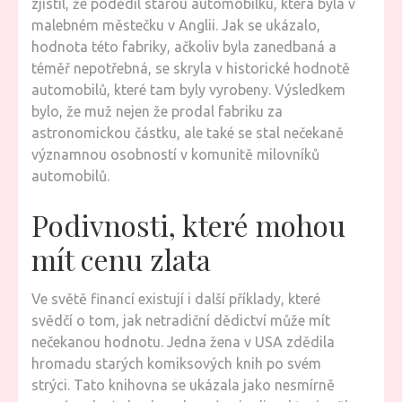
zjistil, že podědil starou automobilku, která byla v
malebném městečku v Anglii. Jak se ukázalo,
hodnota této fabriky, ačkoliv byla zanedbaná a
téměř nepotřebná, se skryla v historické hodnotě
automobilů, které tam byly vyrobeny. Výsledkem
bylo, že muž nejen že prodal fabriku za
astronomickou částku, ale také se stal nečekaně
významnou osobností v komunitě milovníků
automobilů.
Podivnosti, které mohou
mít cenu zlata
Ve světě financí existují i další příklady, které
svědčí o tom, jak netradiční dědictví může mít
nečekanou hodnotu. Jedna žena v USA zdědila
hromadu starých komiksových knih po svém
strýci. Tato knihovna se ukázala jako nesmírně