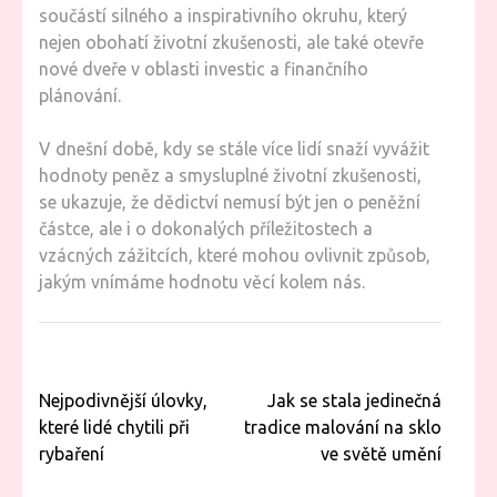
součástí silného a inspirativního okruhu, který
nejen obohatí životní zkušenosti, ale také otevře
nové dveře v oblasti investic a finančního
plánování.
V dnešní době, kdy se stále více lidí snaží vyvážit
hodnoty peněz a smysluplné životní zkušenosti,
se ukazuje, že dědictví nemusí být jen o peněžní
částce, ale i o dokonalých příležitostech a
vzácných zážitcích, které mohou ovlivnit způsob,
jakým vnímáme hodnotu věcí kolem nás.
Navigace
Nejpodivnější úlovky,
Jak se stala jedinečná
pro
které lidé chytili při
tradice malování na sklo
příspěvek
rybaření
ve světě umění