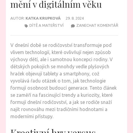
mění v digitálním věku
AUTOR:
KATKA KRUPKOVÁ
29. 8. 2024
NA
DÍTĚ A MATEŘSTVÍ
ZANECHAT KOMENTÁŘ
JAK
SE
V dnešní době se rodičovství transformuje pod
MODERN
vlivem technologií, které ovlivňují nejen způsob
RODIČO
výchovy dětí, ale i samotnou koncepci rodiny. V
MĚNÍ
dětských pokojích se mnohdy vedle plyšových
V
hraček objevují tablety a smartphony, což
DIGITÁL
vyvolává řadu otázek o tom, jak technologie
VĚKU
formují osobnost budoucí generace. Tento článek
se zaměří na fascinující trendy a kuriozity, které
formují dnešní rodičovství, a jak se rodiče snaží
najít rovnováhu mezi tradičními hodnotami a
moderními přístupy.
Kreativní hry versus