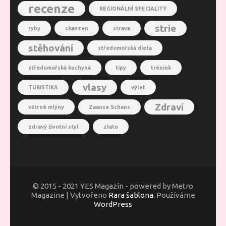
recenze
REGIONÁLNÍ SPECIALITY
strie
ryby
skanzen
strava
stěhování
středomořská dieta
středomořská kuchyně
tipy
trénink
vlasy
TURISTIKA
výlet
Zdraví
větrné mlýny
Zaanse Schans
zdravý životní styl
zlato
© 2015 - 2021 YES Magazín - powered by Metro
Magazine | Vytvořeno
Rara šablona
. Používáme
WordPress