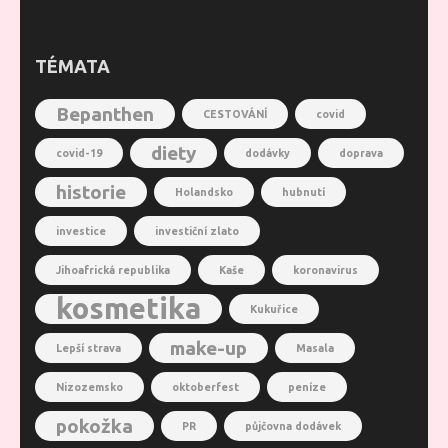
TÉMATA
Bepanthen
CESTOVÁNÍ
covid
diety
covid-19
dodávky
doprava
historie
Holandsko
hubnutí
investice
investiční zlato
Jihoafrická republika
Kaše
koronavirus
kosmetika
Kukuřice
make-up
Lepší strava
Masala
Nizozemsko
oktoberfest
peníze
pokožka
PR
půjčovna dodávek