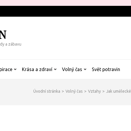
N
rady a zábavu
pirace
Krása a zdraví
Volný čas
Svět potravin
Úvodní stránka
>
Volný čas
>
Vztahy
>
Jak umělecké 