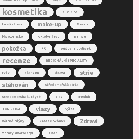
Jihoafrická republika
Kaše
koronavirus
kosmetika
Kukuřice
make-up
Lepší strava
Masala
Nizozemsko
oktoberfest
peníze
pokožka
PR
půjčovna dodávek
recenze
REGIONÁLNÍ SPECIALITY
strie
ryby
skanzen
strava
stěhování
středomořská dieta
středomořská kuchyně
tipy
trénink
vlasy
TURISTIKA
výlet
Zdraví
větrné mlýny
Zaanse Schans
zdravý životní styl
zlato