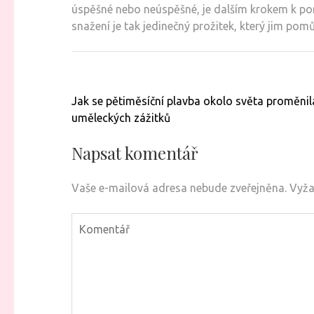
úspěšné nebo neúspěšné, je dalším krokem k poro
snažení je tak jedinečný prožitek, který jim pom
Navigace
Jak se pětiměsíční plavba okolo světa proměni
pro
uměleckých zážitků
příspěvek
Napsat komentář
Vaše e-mailová adresa nebude zveřejněna.
Vyža