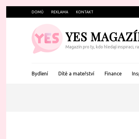
Přeskočit
DOMŮ
REKLAMA
KONTAKT
na
obsah
YES MAGAZÍ
(Enter)
Magazín pro ty, kdo hledají inspiraci, 
Bydlení
Dítě a mateřství
Finance
Ins