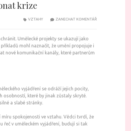
onat krize
NA
VZTAHY
ZANECHAT KOMENTÁŘ
JAK
UMĚLECKÉ
chránit. Umělecké projekty se ukazují jako
PROJEKTY
 příkladů mohl naznačit, že umění propojuje i
V
írat nové komunikační kanály, které partnerům
PÁRU
MOHOU
POSÍLIT
VÁŠ
VZTAH
leckého vyjádření se odráží jejich pocity,
I
osobností, které by jinak zůstaly skryté.
PŘEKONAT
ilné a slabé stránky.
KRIZE
 míru spokojenosti ve vztahu. Vědci tvrdí, že
 řeč v uměleckém vyjádření, budují si tak