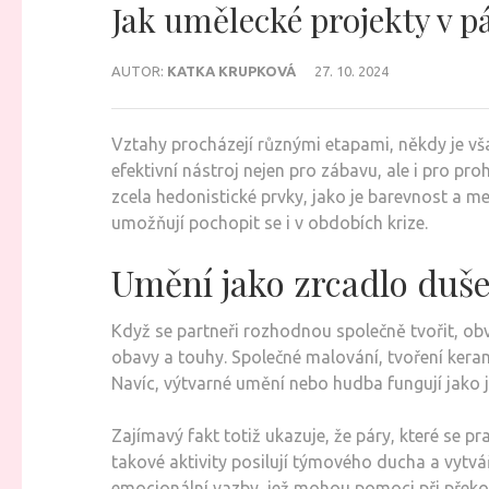
Jak umělecké projekty v p
AUTOR:
KATKA KRUPKOVÁ
27. 10. 2024
Vztahy procházejí různými etapami, někdy je vša
efektivní nástroj nejen pro zábavu, ale i pro p
zcela hedonistické prvky, jako je barevnost a m
umožňují pochopit se i v obdobích krize.
Umění jako zrcadlo duš
Když se partneři rozhodnou společně tvořit, obv
obavy a touhy. Společné malování, tvoření keram
Navíc, výtvarné umění nebo hudba fungují jako j
Zajímavý fakt totiž ukazuje, že páry, které se p
takové aktivity posilují týmového ducha a vytvá
emocionální vazby, jež mohou pomoci při překo