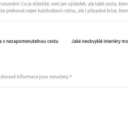
zumění. Co je důležité, není jen výsledek, ale také cesta, kte
ůže překonat nejen každodenní rutinu, ale i případné krize, kte
la v nezapomenutelnou cestu
Jaké neobvyklé interiéry m
dované informace jsou označeny
*