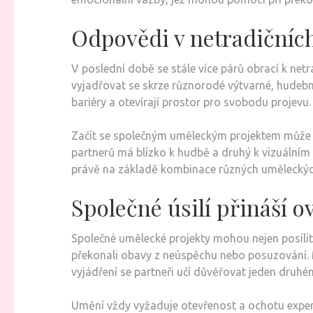
Odpovědi v netradičníc
V poslední době se stále více párů obrací k n
vyjadřovat se skrze různorodé výtvarné, hudebn
bariéry a otevírají prostor pro svobodu projevu.
Začít se společným uměleckým projektem může b
partnerů má blízko k hudbě a druhý k vizuálním 
právě na základě kombinace různých uměleckých
Společné úsilí přináší o
Společné umělecké projekty mohou nejen posílit vz
překonali obavy z neúspěchu nebo posuzování. Mn
vyjádření se partneři učí důvěřovat jeden druhé
Umění vždy vyžaduje otevřenost a ochotu exper