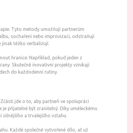
erapie. Tyto metody umožňují partnerům
lbu, sochaření nebo improvizaci, odstraňují
jinak těžko verbalizují.
out hranice. Například, pokud jeden z
any. Skutečně inovativní projekty vznikají
dech do každodenní rutiny.
Zčásti jde o to, aby partneři ve spolupráci
 je přijatelné být zranitelný. Díky uměleckému
ilnějšího a trvalejšího vztahu.
hu. Každé společně vytvořené dílo, ať už