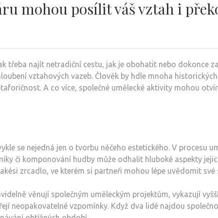
áru mohou posílit váš vztah i přek
k třeba najít netradiční cestu, jak je obohatit nebo dokonce za
rohloubení vztahových vazeb. Člověk by hdle mnoha historických
etaforičnost. A co více, společné umělecké aktivity mohou otv
e
ykle se nejedná jen o tvorbu něčeho estetického. V procesu umě
iky či komponování hudby může odhalit hluboké aspekty jejich 
akési zrcadlo, ve kterém si partneři mohou lépe uvědomit své s
ravidelně věnují společným uměleckým projektům, vykazují vyšší
řejí neopakovatelné vzpomínky. Když dva lidé najdou společnou
návání obtížných období.