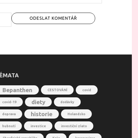
ÉMATA
Bepanthen
CESTOVÁNÍ
covid
diety
covid-19
dodávky
historie
doprava
Holandsko
hubnutí
investice
investiční zlato