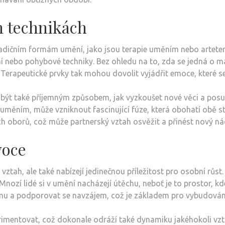
h technikách
etradičním formám umění, jako jsou terapie uměním nebo artet
í nebo pohybové techniky. Bez ohledu na to, zda se jedná o ma
 Terapeutické prvky tak mohou dovolit vyjádřit emoce, které se 
ýt také příjemným způsobem, jak vyzkoušet nové věci a posun
uměním, může vzniknout fascinující fúze, která obohatí obě str
 oborů, což může partnerský vztah osvěžit a přinést nový ná
voce
tah, ale také nabízejí jedinečnou příležitost pro osobní růst. 
ozí lidé si v umění nacházejí útěchu, neboť je to prostor, kde
mu a podporovat se navzájem, což je základem pro vybudování s
imentovat, což dokonale odráží také dynamiku jakéhokoli vzta