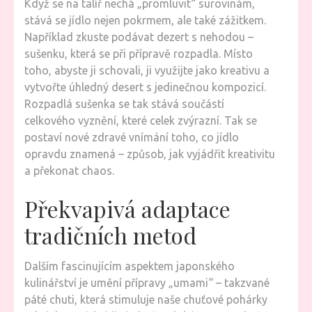
Když se na talíř nechá „promluvit“ surovinám,
stává se jídlo nejen pokrmem, ale také zážitkem.
Například zkuste podávat dezert s nehodou –
sušenku, která se při přípravě rozpadla. Místo
toho, abyste ji schovali, ji využijte jako kreativu a
vytvořte úhledný desert s jedinečnou kompozicí.
Rozpadlá sušenka se tak stává součástí
celkového vyznění, které celek zvýrazní. Tak se
postaví nové zdravé vnímání toho, co jídlo
opravdu znamená – způsob, jak vyjádřit kreativitu
a překonat chaos.
Překvapivá adaptace
tradičních metod
Dalším fascinujícím aspektem japonského
kulinářství je umění přípravy „umami“ – takzvané
páté chuti, která stimuluje naše chuťové pohárky