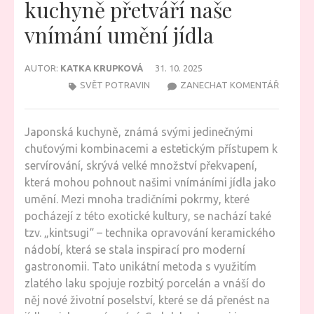
kuchyně přetváří naše
vnímání umění jídla
AUTOR:
KATKA KRUPKOVÁ
31. 10. 2025
NA
SVĚT POTRAVIN
ZANECHAT KOMENTÁŘ
JAK
ZÁZRA
Japonská kuchyně, známá svými jedinečnými
Z
chuťovými kombinacemi a estetickým přístupem k
JAPONS
servírování, skrývá velké množství překvapení,
KUCHYN
která mohou pohnout našimi vnímáními jídla jako
PŘETVÁ
umění. Mezi mnoha tradičními pokrmy, které
NAŠE
pocházejí z této exotické kultury, se nachází také
VNÍMÁN
tzv. „kintsugi“ – technika opravování keramického
UMĚNÍ
nádobí, která se stala inspirací pro moderní
JÍDLA
gastronomii. Tato unikátní metoda s využitím
zlatého laku spojuje rozbitý porcelán a vnáší do
něj nové životní poselství, které se dá přenést na