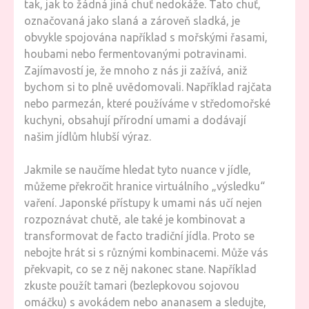
tak, jak to žádná jiná chuť nedokáže. Tato chuť,
označovaná jako slaná a zároveň sladká, je
obvykle spojována například s mořskými řasami,
houbami nebo fermentovanými potravinami.
Zajímavostí je, že mnoho z nás ji zažívá, aniž
bychom si to plně uvědomovali. Například rajčata
nebo parmezán, které používáme v středomořské
kuchyni, obsahují přírodní umami a dodávají
našim jídlům hlubší výraz.
Jakmile se naučíme hledat tyto nuance v jídle,
můžeme překročit hranice virtuálního „výsledku“
vaření. Japonské přístupy k umami nás učí nejen
rozpoznávat chutě, ale také je kombinovat a
transformovat de facto tradiční jídla. Proto se
nebojte hrát si s různými kombinacemi. Může vás
překvapit, co se z něj nakonec stane. Například
zkuste použít tamari (bezlepkovou sojovou
omáčku) s avokádem nebo ananasem a sledujte,