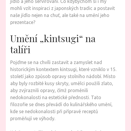
jídlo a jeho servírování. Co kdybychom si i my
mohli vzít inspiraci z japonských tradic a postavit
naše jídlo nejen na chuť, ale také na umění jeho
prezentace?
Umění „kintsugi“ na
talíři
Pojďme se na chvíli zastavit a zamyslet nad
historickým kontextem kintsugi, které vzniklo v 15.
století jako způsob opravy stolního nádobí. Místo
aby byly rozbité kusy skryty, umělci použili zlato,
aby zvýraznili opravy, čímž proměnili
nedokonalosti na estetické přednosti. Tato
filozofie se dnes převádí do kulinářského umění,
kde se nedokonalosti při přípravě receptů
proměňují ve výhody.