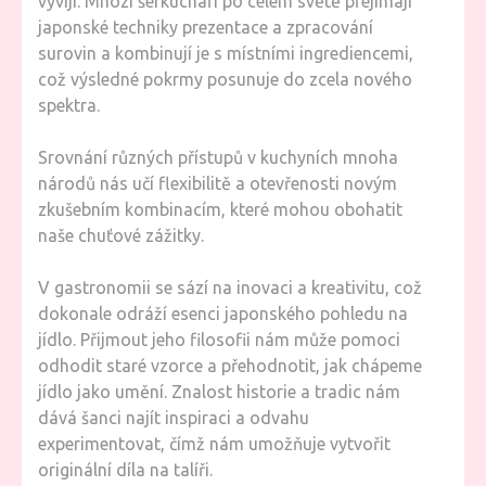
vyvíjí. Mnozí šéfkuchaři po celém světě přejímají
japonské techniky prezentace a zpracování
surovin a kombinují je s místními ingrediencemi,
což výsledné pokrmy posunuje do zcela nového
spektra.
Srovnání různých přístupů v kuchyních mnoha
národů nás učí flexibilitě a otevřenosti novým
zkušebním kombinacím, které mohou obohatit
naše chuťové zážitky.
V gastronomii se sází na inovaci a kreativitu, což
dokonale odráží esenci japonského pohledu na
jídlo. Přijmout jeho filosofii nám může pomoci
odhodit staré vzorce a přehodnotit, jak chápeme
jídlo jako umění. Znalost historie a tradic nám
dává šanci najít inspiraci a odvahu
experimentovat, čímž nám umožňuje vytvořit
originální díla na talíři.