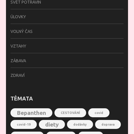
SVĚT POTRAVIN
ÚLOVKY
VOLNÝ ČAS
VZTAHY
ZÁBAVA
ZDRAVÍ
TÉMATA
Bepanthen
CESTOVÁNÍ
covid
diety
covid-19
dodávky
doprava