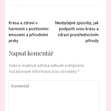
Navigace
Krása a zdraví v
Neobyčejné způsoby, jak
pro
harmonii s pozitivními
podpořit svou krásu a
příspěvek
emocemi a přírodními
zdraví prostřednictvím
prvky
přírody
Napsat komentář
Vaše e-mailová adresa nebude zveřejněna.
Vyžadované informace jsou označeny
*