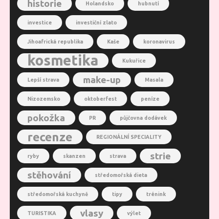
historie
Holandsko
hubnutí
investice
investiční zlato
Jihoafrická republika
Kaše
koronavirus
kosmetika
Kukuřice
make-up
Lepší strava
Masala
Nizozemsko
oktoberfest
peníze
pokožka
PR
půjčovna dodávek
recenze
REGIONÁLNÍ SPECIALITY
strie
ryby
skanzen
strava
stěhování
středomořská dieta
středomořská kuchyně
tipy
trénink
vlasy
TURISTIKA
výlet