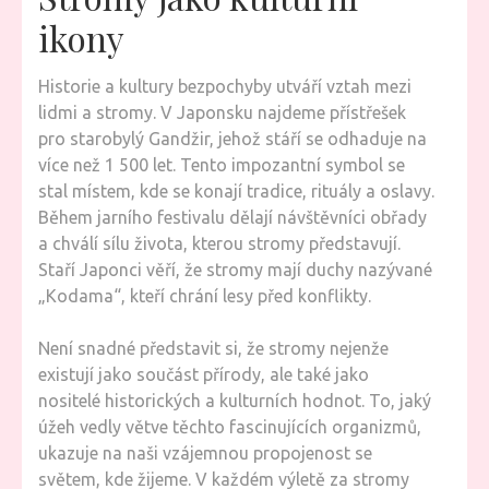
ikony
Historie a kultury bezpochyby utváří vztah mezi
lidmi a stromy. V Japonsku najdeme přístřešek
pro starobylý Gandžir, jehož stáří se odhaduje na
více než 1 500 let. Tento impozantní symbol se
stal místem, kde se konají tradice, rituály a oslavy.
Během jarního festivalu dělají návštěvníci obřady
a chválí sílu života, kterou stromy představují.
Staří Japonci věří, že stromy mají duchy nazývané
„Kodama“, kteří chrání lesy před konflikty.
Není snadné představit si, že stromy nejenže
existují jako součást přírody, ale také jako
nositelé historických a kulturních hodnot. To, jaký
úžeh vedly větve těchto fascinujících organizmů,
ukazuje na naši vzájemnou propojenost se
světem, kde žijeme. V každém výletě za stromy