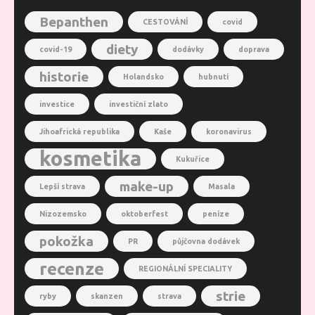
Bepanthen
CESTOVÁNÍ
covid
diety
covid-19
dodávky
doprava
historie
Holandsko
hubnutí
investice
investiční zlato
Jihoafrická republika
Kaše
koronavirus
kosmetika
Kukuřice
make-up
Lepší strava
Masala
Nizozemsko
oktoberfest
peníze
pokožka
PR
půjčovna dodávek
recenze
REGIONÁLNÍ SPECIALITY
strie
ryby
skanzen
strava