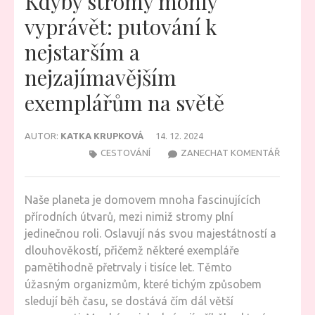
Kdyby stromy mohly
vyprávět: putování k
nejstarším a
nejzajímavějším
exemplářům na světě
AUTOR:
KATKA KRUPKOVÁ
14. 12. 2024
NA
CESTOVÁNÍ
ZANECHAT KOMENTÁŘ
KDYBY
STROM
Naše planeta je domovem mnoha fascinujících
MOHLY
přírodních útvarů, mezi nimiž stromy plní
VYPRÁV
jedinečnou roli. Oslavují nás svou majestátností a
PUTOVÁ
dlouhověkostí, přičemž některé exempláře
K
pamětihodně přetrvaly i tisíce let. Těmto
NEJSTA
úžasným organizmům, které tichým způsobem
A
sledují běh času, se dostává čím dál větší
NEJZAJ