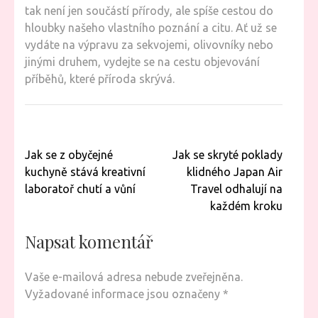
tak není jen součástí přírody, ale spíše cestou do
hloubky našeho vlastního poznání a citu. Ať už se
vydáte na výpravu za sekvojemi, olivovníky nebo
jinými druhem, vydejte se na cestu objevování
příběhů, které příroda skrývá.
Navigace
Jak se z obyčejné
Jak se skryté poklady
pro
kuchyně stává kreativní
klidného Japan Air
příspěvek
laboratoř chutí a vůní
Travel odhalují na
každém kroku
Napsat komentář
Vaše e-mailová adresa nebude zveřejněna.
Vyžadované informace jsou označeny
*