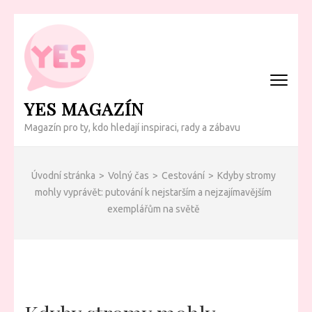
Přeskočit
na
obsah
(Enter)
YES MAGAZÍN
Magazín pro ty, kdo hledají inspiraci, rady a zábavu
Úvodní stránka
>
Volný čas
>
Cestování
>
Kdyby stromy
mohly vyprávět: putování k nejstarším a nejzajímavějším
exemplářům na světě