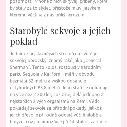
pozornosti. Mnohé z nich skrývají příběhy, které
EXEMPL
by stály za to slyšet, přestože mluví jazykem,
NA
kterému většina z nás příliš nerozumí.
SVĚTĚ
Starobylé sekvoje a jejich
poklad
Jedním z nejslavnějších stromů na světě je
sekvojej obrovský, známý také jako „General
Sherman“. Tento kolos, rostoucí v národním
parku Sequoia v Kalifornii, měří v obvodu
bezmála 32 metrů a výškou dosahuje
úctyhodných 83,8 metrů. Jeho stáří se odhaduje
na více než 2 200 let, což z něj dělá jednoho z
nejstarších živých organizmů na Zemi. Vědci
pokládají sekvoje za přírodní poklady, jelikož
jejich dřevo je přírodně odolné vůči hnilobě a
hmyzu, což jim umožňuje přežít staletí, zatímco