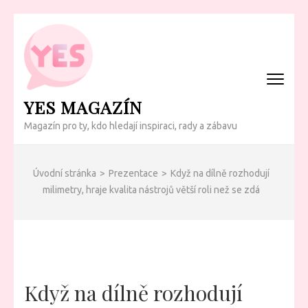
Přeskočit
na
obsah
(Enter)
YES MAGAZÍN
Magazín pro ty, kdo hledají inspiraci, rady a zábavu
Úvodní stránka
>
Prezentace
>
Když na dílně rozhodují
milimetry, hraje kvalita nástrojů větší roli než se zdá
Když na dílně rozhodují