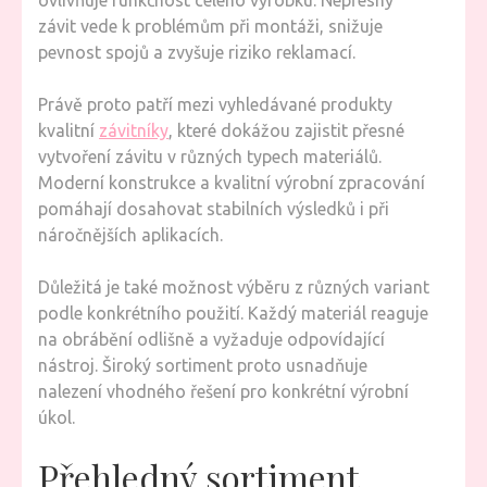
ovlivňuje funkčnost celého výrobku. Nepřesný
závit vede k problémům při montáži, snižuje
pevnost spojů a zvyšuje riziko reklamací.
Právě proto patří mezi vyhledávané produkty
kvalitní
závitníky
, které dokážou zajistit přesné
vytvoření závitu v různých typech materiálů.
Moderní konstrukce a kvalitní výrobní zpracování
pomáhají dosahovat stabilních výsledků i při
náročnějších aplikacích.
Důležitá je také možnost výběru z různých variant
podle konkrétního použití. Každý materiál reaguje
na obrábění odlišně a vyžaduje odpovídající
nástroj. Široký sortiment proto usnadňuje
nalezení vhodného řešení pro konkrétní výrobní
úkol.
Přehledný sortiment