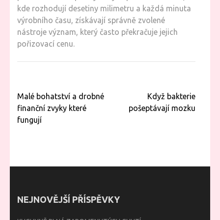
kde rozhodují desetiny milimetru a každá minuta
výrobního času, získávají správně zvolené
nástroje význam, který často překračuje jejich
pořizovací cenu.
Navigace
Malé bohatství a drobné
Když bakterie
pro
finanční zvyky které
pošeptávají mozku
příspěvek
fungují
NEJNOVĚJŠÍ PŘÍSPĚVKY