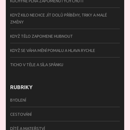
KUCHYNĚ PLNÁ ZAPOMENUTÝCH CHUTÍ
KDYŽ KILO NECHCE JÍT DOLŮ PŘÍBĚHY, TRIKY A MALÉ
ZMĚNY
KDYŽ TĚLO ZAPOMENE HUBNOUT
KDYŽ SE VÁHA MĚNÍ POMALU A HLAVA RYCHLE
TICHO V TĚLE A SÍLA SPÁNKU
RUBRIKY
BYDLENÍ
CESTOVÁNÍ
DÍTĚ A MATEŘSTVÍ