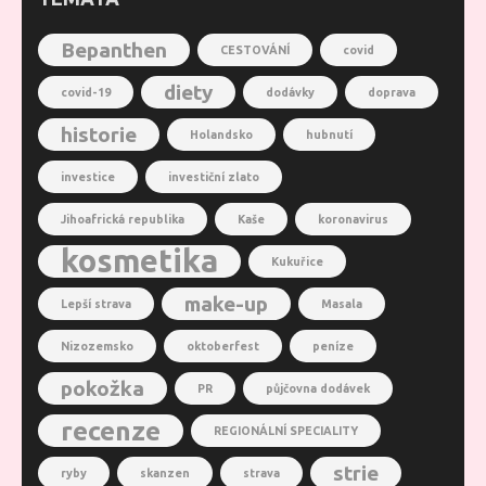
Bepanthen
CESTOVÁNÍ
covid
diety
covid-19
dodávky
doprava
historie
Holandsko
hubnutí
investice
investiční zlato
Jihoafrická republika
Kaše
koronavirus
kosmetika
Kukuřice
make-up
Lepší strava
Masala
Nizozemsko
oktoberfest
peníze
pokožka
PR
půjčovna dodávek
recenze
REGIONÁLNÍ SPECIALITY
strie
ryby
skanzen
strava