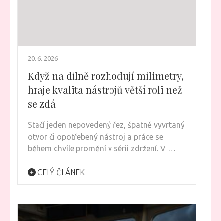
20. 6. 2026
Když na dílně rozhodují milimetry,
hraje kvalita nástrojů větší roli než
se zdá
Stačí jeden nepovedený řez, špatně vyvrtaný
otvor či opotřebený nástroj a práce se
během chvíle promění v sérii zdržení. V …
CELÝ ČLÁNEK