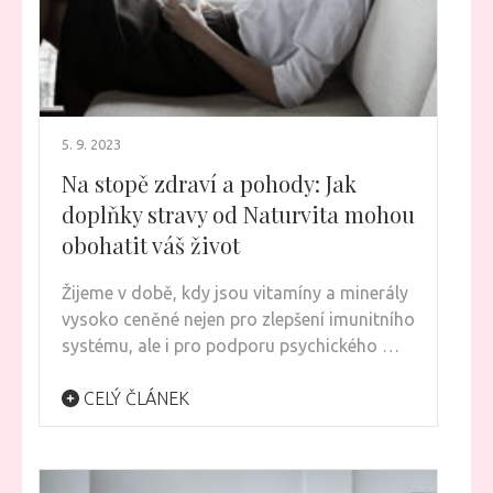
5. 9. 2023
Na stopě zdraví a pohody: Jak
doplňky stravy od Naturvita mohou
obohatit váš život
Žijeme v době, kdy jsou vitamíny a minerály
vysoko ceněné nejen pro zlepšení imunitního
systému, ale i pro podporu psychického …
CELÝ ČLÁNEK