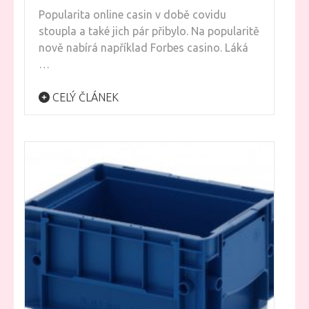
Popularita online casin v době covidu
stoupla a také jich pár přibylo. Na popularitě
nově nabírá například Forbes casino. Láká
…
CELÝ ČLÁNEK