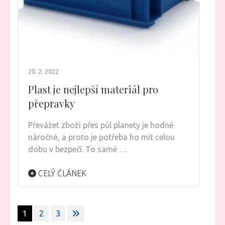
20. 2. 2022
Plast je nejlepší materiál pro
přepravky
Převážet zboží přes půl planety je hodně
náročně, a proto je potřeba ho mít celou
dobu v bezpečí. To samé …
CELÝ ČLÁNEK
Stránkování
1
2
3
příspěvků