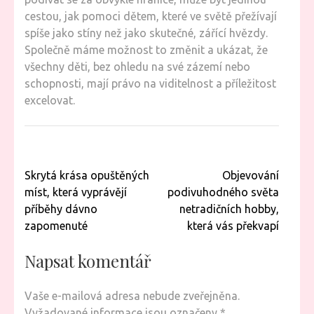
cestou, jak pomoci dětem, které ve světě přežívají
spíše jako stíny než jako skutečné, zářící hvězdy.
Společně máme možnost to změnit a ukázat, že
všechny děti, bez ohledu na své zázemí nebo
schopnosti, mají právo na viditelnost a příležitost
excelovat.
Navigace
Skrytá krása opuštěných
Objevování
pro
míst, která vyprávějí
podivuhodného světa
příspěvek
příběhy dávno
netradičních hobby,
zapomenuté
která vás překvapí
Napsat komentář
Vaše e-mailová adresa nebude zveřejněna.
Vyžadované informace jsou označeny
*