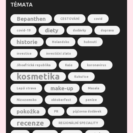
TÉMATA
Bepanthen
CESTOVÁNÍ
covid
diety
covid-19
dodávky
doprava
historie
Holandsko
hubnutí
investice
investiční zlato
Jihoafrická republika
Kaše
koronavirus
kosmetika
Kukuřice
make-up
Lepší strava
Masala
Nizozemsko
oktoberfest
peníze
pokožka
PR
půjčovna dodávek
recenze
REGIONÁLNÍ SPECIALITY