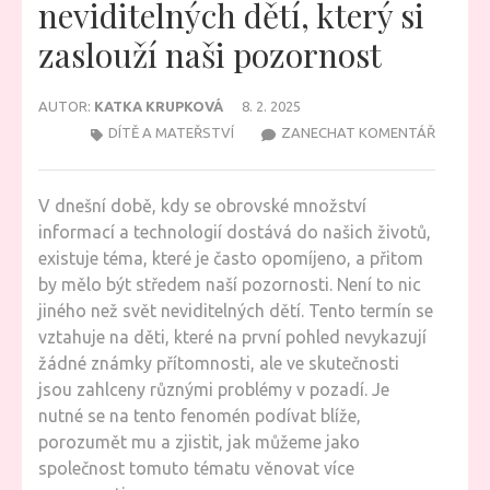
neviditelných dětí, který si
zaslouží naši pozornost
AUTOR:
KATKA KRUPKOVÁ
8. 2. 2025
NA
DÍTĚ A MATEŘSTVÍ
ZANECHAT KOMENTÁŘ
KOUZEL
SVĚT
V dnešní době, kdy se obrovské množství
NEVIDIT
informací a technologií dostává do našich životů,
DĚTÍ,
existuje téma, které je často opomíjeno, a přitom
KTERÝ
by mělo být středem naší pozornosti. Není to nic
SI
jiného než svět neviditelných dětí. Tento termín se
ZASLOU
vztahuje na děti, které na první pohled nevykazují
NAŠI
žádné známky přítomnosti, ale ve skutečnosti
POZOR
jsou zahlceny různými problémy v pozadí. Je
nutné se na tento fenomén podívat blíže,
porozumět mu a zjistit, jak můžeme jako
společnost tomuto tématu věnovat více