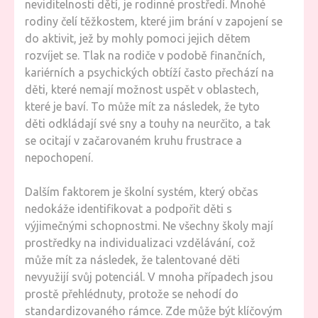
neviditelnosti dětí, je rodinné prostředí. Mnohé
rodiny čelí těžkostem, které jim brání v zapojení se
do aktivit, jež by mohly pomoci jejich dětem
rozvíjet se. Tlak na rodiče v podobě finančních,
kariérních a psychických obtíží často přechází na
děti, které nemají možnost uspět v oblastech,
které je baví. To může mít za následek, že tyto
děti odkládají své sny a touhy na neurčito, a tak
se ocitají v začarovaném kruhu frustrace a
nepochopení.
Dalším faktorem je školní systém, který občas
nedokáže identifikovat a podpořit děti s
výjimečnými schopnostmi. Ne všechny školy mají
prostředky na individualizaci vzdělávání, což
může mít za následek, že talentované děti
nevyužijí svůj potenciál. V mnoha případech jsou
prostě přehlédnuty, protože se nehodí do
standardizovaného rámce. Zde může být klíčovým