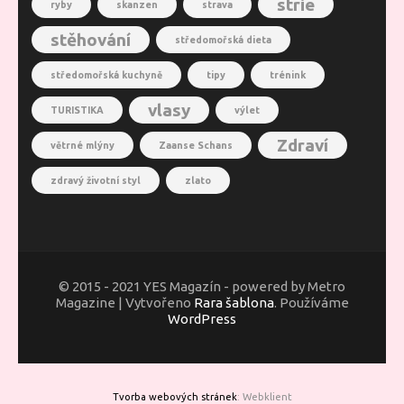
strie
ryby
skanzen
strava
stěhování
středomořská dieta
středomořská kuchyně
tipy
trénink
vlasy
TURISTIKA
výlet
Zdraví
větrné mlýny
Zaanse Schans
zdravý životní styl
zlato
© 2015 - 2021 YES Magazín - powered by Metro
Magazine | Vytvořeno
Rara šablona
. Používáme
WordPress
Tvorba webových stránek
: Webklient