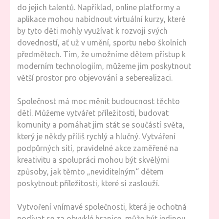
do jejich talentů. Například, online platformy a
aplikace mohou nabídnout virtuální kurzy, které
by tyto děti mohly využívat k rozvoji svých
dovedností, ať už v umění, sportu nebo školních
předmětech. Tím, že umožníme dětem přístup k
moderním technologiím, můžeme jim poskytnout
větší prostor pro objevování a seberealizaci.
Společnost má moc měnit budoucnost těchto
dětí. Můžeme vytvářet příležitosti, budovat
komunity a pomáhat jim stát se součástí světa,
který je někdy příliš rychlý a hlučný. Vytváření
podpůrných sítí, pravidelné akce zaměřené na
kreativitu a spolupráci mohou být skvělými
způsoby, jak těmto „neviditelným“ dětem
poskytnout příležitosti, které si zaslouží.
Vytvoření vnímavé společnosti, která je ochotná
podívat se za obvyklé hranice, může být jedinou