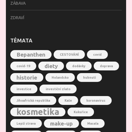
ZÁBAVA
ZDRAVÍ
TÉMATA
Bepanthen
CESTOVÁNÍ
covid
diety
covid-19
dodávky
doprava
historie
Holandsko
hubnutí
investice
investiční zlato
Jihoafrická republika
Kaše
koronavirus
kosmetika
Kukuřice
make-up
Lepší strava
Masala