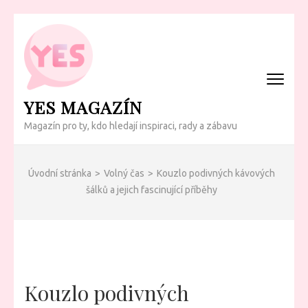
Přeskočit
na
obsah
(Enter)
YES MAGAZÍN
Magazín pro ty, kdo hledají inspiraci, rady a zábavu
Úvodní stránka
>
Volný čas
>
Kouzlo podivných kávových
šálků a jejich fascinující příběhy
Kouzlo podivných