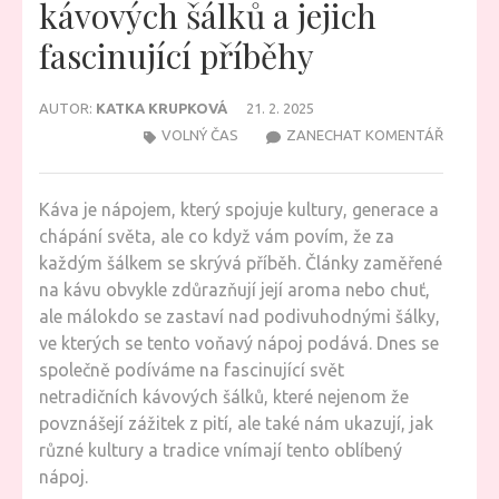
kávových šálků a jejich
fascinující příběhy
AUTOR:
KATKA KRUPKOVÁ
21. 2. 2025
NA
VOLNÝ ČAS
ZANECHAT KOMENTÁŘ
KOUZLO
PODIVN
Káva je nápojem, který spojuje kultury, generace a
KÁVOVÝ
chápání světa, ale co když vám povím, že za
ŠÁLKŮ
každým šálkem se skrývá příběh. Články zaměřené
A
na kávu obvykle zdůrazňují její aroma nebo chuť,
JEJICH
ale málokdo se zastaví nad podivuhodnými šálky,
FASCINU
ve kterých se tento voňavý nápoj podává. Dnes se
PŘÍBĚHY
společně podíváme na fascinující svět
netradičních kávových šálků, které nejenom že
povznášejí zážitek z pití, ale také nám ukazují, jak
různé kultury a tradice vnímají tento oblíbený
nápoj.