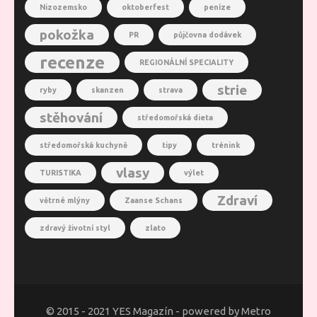
Nizozemsko
oktoberfest
peníze
pokožka
PR
půjčovna dodávek
recenze
REGIONÁLNÍ SPECIALITY
strie
ryby
skanzen
strava
stěhování
středomořská dieta
středomořská kuchyně
tipy
trénink
vlasy
TURISTIKA
výlet
Zdraví
větrné mlýny
Zaanse Schans
zdravý životní styl
zlato
© 2015 - 2021 YES Magazín - powered by Metro