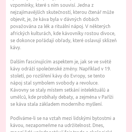
vzpomínky, které s ním souvisí. Jedna z
nejzajímavějších skutečností, kterou čtenář může
objevit, je, že káva byla v dávných dobách
považována za lék a rituální nápoj. V některých
afrických kulturách, kde kávovníky rostou divoce,
se dokonce pořádají obřady, které oslavují sklizeň
kávy.
Dalším fascinujícím aspektem je, jak se ve světě
kávy odráží společenské změny. Například v 19.
století, po rozšíření kávy do Evropy, se tento
nápoj stal symbolem svobody a revoluce.
Kávovny se staly místem setkání intelektuálů a
umělců, kde probíhaly debaty, a zejména v Paříži
se káva stala základem moderního myšlení.
Podíváme-li se na vztah mezi lidskými bytostmi a
kávou, nezapomeňme na udržitelnost. Dnes,