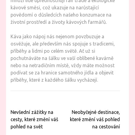
mnozí lidé upřednostňují fair trade a ekologické
kávové směsi, což ukazuje na narůstající
povědomí o důsledcích našeho konzumace na
životní prostředí a životy kávových farmářů.
Káva jako nápoj nás nejenom povzbuzuje a
osvěžuje, ale především nás spojuje s tradicemi,
příběhy a lidmi po celém světě. Ať už si
pochutnáváte na šálku ve vaší oblíbené kavárně
nebo na netradičním místě, vždy máte možnost
podívat se za hranice samotného jídla a objevit
příběhy, které z každého šálku vycházejí.
Navigace
Nevšední zážitky na
Neobyčejné destinace,
pro
cesty, které změní váš
které změní váš pohled
příspěvek
pohled na svět
na cestování