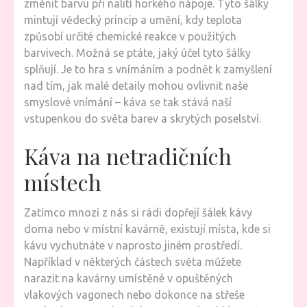
změnit barvu při nalití horkého nápoje. Tyto šálky
mintují vědecký princip a umění, kdy teplota
způsobí určité chemické reakce v použitých
barvivech. Možná se ptáte, jaký účel tyto šálky
splňují. Je to hra s vnímáním a podnět k zamyšlení
nad tím, jak malé detaily mohou ovlivnit naše
smyslové vnímání – káva se tak stává naší
vstupenkou do světa barev a skrytých poselství.
Káva na netradičních
místech
Zatímco mnozí z nás si rádi dopřejí šálek kávy
doma nebo v místní kavárně, existují místa, kde si
kávu vychutnáte v naprosto jiném prostředí.
Například v některých částech světa můžete
narazit na kavárny umístěné v opuštěných
vlakových vagonech nebo dokonce na střeše