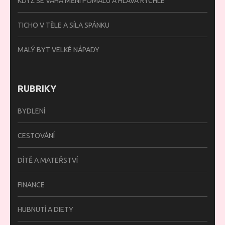
KDYŽ SE VÁHA MĚNÍ POMALU A HLAVA RYCHLE
TICHO V TĚLE A SÍLA SPÁNKU
MALÝ BYT VELKÉ NÁPADY
RUBRIKY
BYDLENÍ
CESTOVÁNÍ
DÍTĚ A MATEŘSTVÍ
FINANCE
HUBNUTÍ A DIETY