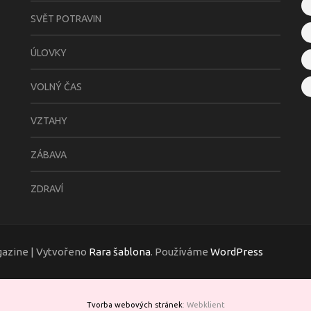
SVĚT POTRAVIN
ÚLOVKY
VOLNÝ ČAS
VZTAHY
ZÁBAVA
ZDRAVÍ
gazine | Vytvořeno
Rara šablona
. Používáme
WordPress
Tvorba webových stránek
: Webklient