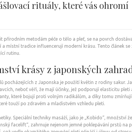
lovací rituály, které vás ohromí
lížit přírodním metodám péče o tělo a pleť, se na povrch dostáv
ctví a místní tradice influencerují moderní krásu. Tento článek 
cí rutinu.
mství krásy z japonských zahra
ů pocházejících z Japonska je použití květin z rodiny sakur. Ja
cích, neboť věří, že mají účinky, jež podporují elasticitu pleti
nty, které bojují proti volným radikálům, a díky tomu zmírňují
teré touží po zdravém a mladistvém vzhledu pleti.
tiky. Speciální techniky masáží, jako je „Kobido“, množství že
ský facelift“, zahrnuje nejenom jemné poklepávání prstů na pl
tí, což vedle okamžitého zpevnění pleti přináší i úlevu od stre