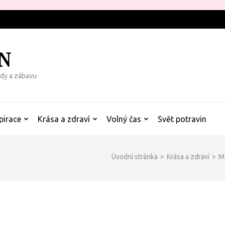
N
rady a zábavu
pirace
Krása a zdraví
Volný čas
Svět potravin
Úvodní stránka
>
Krása a zdraví
>
Mé