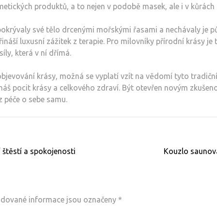
metických produktů, a to nejen v podobě masek, ale i v kůrách 
 pokrývaly své tělo drcenými mořskými řasami a nechávaly je pů
 přináší luxusní zážitek z terapie. Pro milovníky přírodní krás
íly, která v ní dřímá.
bjevování krásy, možná se vyplatí vzít na vědomí tyto tradiční
náš pocit krásy a celkového zdraví. Být otevřen novým zkušeno
z péče o sebe samu.
 štěstí a spokojenosti
Kouzlo saunová
dované informace jsou označeny
*