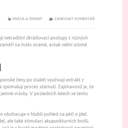
NA
KRÁSA A ZDRAVÍ
ZANECHAT KOMENTÁŘ
MÉNĚ
ZNÁMÉ
ají netradiční zkrášlovací postupy z různých
PŘÍRODNÍ
se zaměří na málo známé, avšak velmi účinné
ZKRÁŠLOVACÍ
RITUÁLY,
KTERÉ
d
VÁS
OHROMÍ
ponské ženy po staletí využívají extrakt z
 a zpomalují proces stárnutí. Zajímavostí je, že
 jemné vrásky. V posledních letech se tento
n obohacuje o hlubší pohled na péči o pleť.
eť, ale také stimulaci akupunkturních bodů.
su, což je v husté moderní společnosti nesmírně