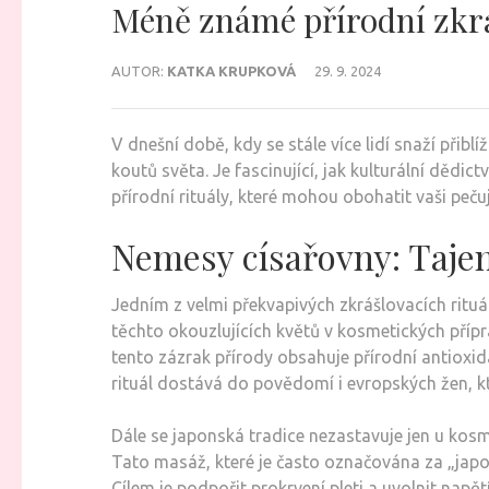
Méně známé přírodní zkráš
AUTOR:
KATKA KRUPKOVÁ
29. 9. 2024
V dnešní době, kdy se stále více lidí snaží přib
koutů světa. Je fascinující, jak kulturální dědi
přírodní rituály, které mohou obohatit vaši pečují
Nemesy císařovny: Taje
Jedním z velmi překvapivých zkrášlovacích rituál
těchto okouzlujících květů v kosmetických příprav
tento zázrak přírody obsahuje přírodní antioxida
rituál dostává do povědomí i evropských žen, k
Dále se japonská tradice nezastavuje jen u kosme
Tato masáž, které je často označována za „japon
Cílem je podpořit prokrvení pleti a uvolnit napě