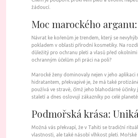
žádoucí.
Moc marockého arganu: 
Návrat ke kořenům je trendem, který se nevyhýbá
pokladem v oblasti přírodní kosmetiky. Na rozd
důležitý pro ochranu pleti a vlasů před okolními v
ochranným účelům při práci na poli?
Marocké ženy dominovaly nejen v jeho aplikaci n
hidratantem, překvapivé je, že má také protizáně
používá ve stravě, čímž jeho blahodárné účinky j
staletí a dnes oslovují zákazníky po celé planetě
Podmořská krása: Unikát
Možná vás překvapí, že v Tahiti se tradiční ritu
vlastnosti, ale také násobí vlhkost pleti. Mořské