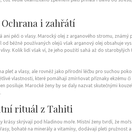
Ochrana i zahřátí
 ani péči o vlasy. Marocký olej z arganového stromu, známý pr
íl od běžně používaných olejů však arganový olej obsahuje vys
livy. Kolik lidí však ví, že jeho použití sahá až do starobylých 
a pleť a vlasy, ale rovněž jako přírodní léčbu pro suchou poko
tlivé vlastnosti, které pomáhají zmírňovat příznaky ekzému či 
en posiluje. Marocké ženy by se daly nazvat skutečnými kouzelni
.
ní rituál z Tahiti
ály krásy skrývají pod hladinou moře. Místní ženy tvrdí, že moř
 řasy, bohaté na minerály a vitamíny, dodávají pleti pružnost a