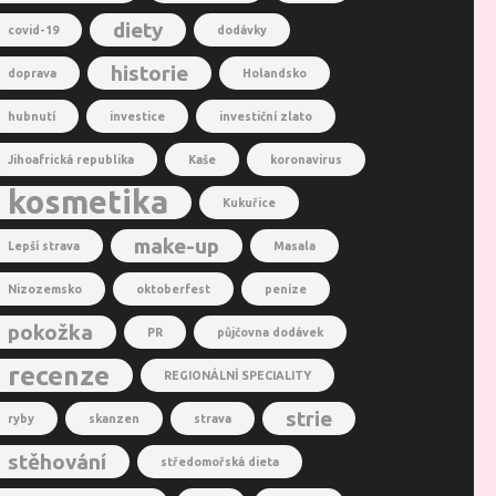
diety
covid-19
dodávky
historie
doprava
Holandsko
hubnutí
investice
investiční zlato
Jihoafrická republika
Kaše
koronavirus
kosmetika
Kukuřice
make-up
Lepší strava
Masala
Nizozemsko
oktoberfest
peníze
pokožka
PR
půjčovna dodávek
recenze
REGIONÁLNÍ SPECIALITY
strie
ryby
skanzen
strava
stěhování
středomořská dieta