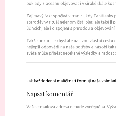
poklady z oceánu objevovat i v široké škále kos
Zajímavý fakt spočívá v tradici, kdy Tahitianky
starodávný rituál nejenom čistí pleť, ale také ji
účincích, ale i o spojení s přírodou a objevování s
Takže pokud se chystáte na svou vlastní cestu o
nejlepší odpovědi na naše potřeby a násobí tak 
světa může přinést nečekané výsledky a radost 
Navigace
Jak každodenní maličkosti formují naše vnímání
pro
příspěvek
Napsat komentář
Vaše e-mailová adresa nebude zveřejněna.
Vyža