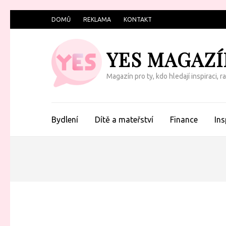
Přeskočit
DOMŮ
REKLAMA
KONTAKT
na
obsah
YES MAGAZÍ
(Enter)
Magazín pro ty, kdo hledají inspiraci, 
Bydlení
Dítě a mateřství
Finance
Ins