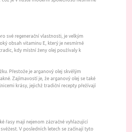
o své regenerační vlastnosti, je velkým
oký obsah vitaminu E, který je nesmírně
tradic, kdy místní ženy olej používaly k
žku. Přestože je arganový olej skvělým
akné. Zajímavostí je, že arganový olej se také
cemi krásy, jejichž tradiční recepty přežívají
ské řasy mají nejenom zázračné vyhlazující
 svěžest. V posledních letech se začínají tyto