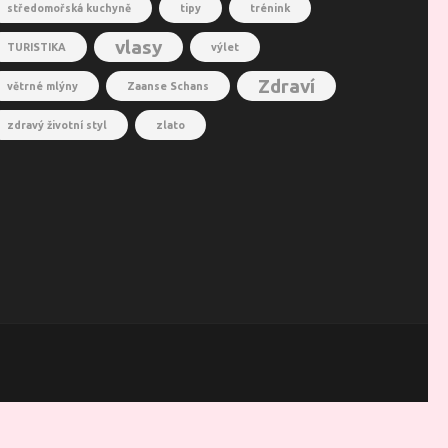
středomořská kuchyně
tipy
trénink
vlasy
TURISTIKA
výlet
Zdraví
větrné mlýny
Zaanse Schans
zdravý životní styl
zlato