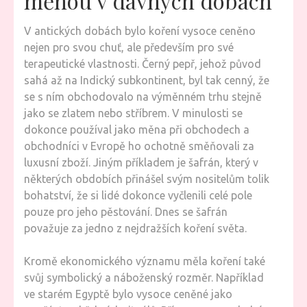
měnou v dávných dobách
V antických dobách bylo koření vysoce ceněno
nejen pro svou chuť, ale především pro své
terapeutické vlastnosti. Černý pepř, jehož původ
sahá až na Indický subkontinent, byl tak cenný, že
se s ním obchodovalo na výměnném trhu stejně
jako se zlatem nebo stříbrem. V minulosti se
dokonce používal jako měna při obchodech a
obchodníci v Evropě ho ochotně směňovali za
luxusní zboží. Jiným příkladem je šafrán, který v
některých obdobích přinášel svým nositelům tolik
bohatství, že si lidé dokonce vyčlenili celé pole
pouze pro jeho pěstování. Dnes se šafrán
považuje za jedno z nejdražších koření světa.
Kromě ekonomického významu měla koření také
svůj symbolický a náboženský rozměr. Například
ve starém Egyptě bylo vysoce ceněné jako