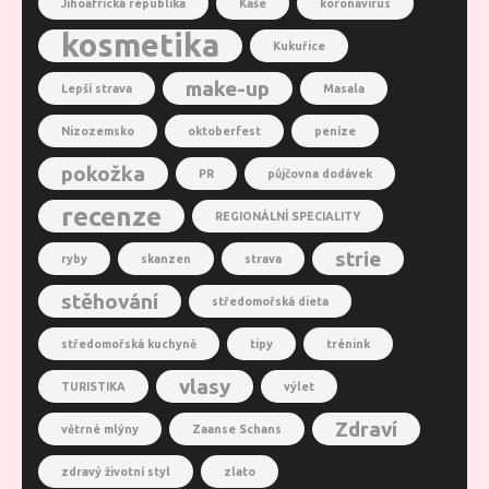
Jihoafrická republika
Kaše
koronavirus
kosmetika
Kukuřice
make-up
Lepší strava
Masala
Nizozemsko
oktoberfest
peníze
pokožka
PR
půjčovna dodávek
recenze
REGIONÁLNÍ SPECIALITY
strie
ryby
skanzen
strava
stěhování
středomořská dieta
středomořská kuchyně
tipy
trénink
vlasy
TURISTIKA
výlet
Zdraví
větrné mlýny
Zaanse Schans
zdravý životní styl
zlato