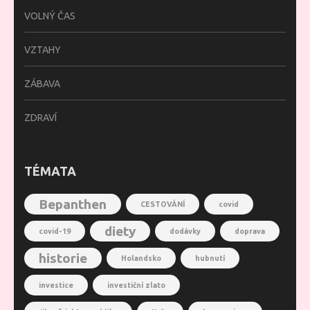
VOLNÝ ČAS
VZTAHY
ZÁBAVA
ZDRAVÍ
TÉMATA
Bepanthen
CESTOVÁNÍ
covid
diety
covid-19
dodávky
doprava
historie
Holandsko
hubnutí
investice
investiční zlato