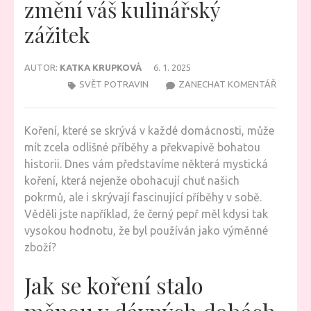
změní váš kulinářský
zážitek
AUTOR:
KATKA KRUPKOVÁ
6. 1. 2025
NA
SVĚT POTRAVIN
ZANECHAT KOMENTÁŘ
MYSTIC
KOŘENÍ,
Koření, které se skrývá v každé domácnosti, může
KTERÉ
mít zcela odlišné příběhy a překvapivě bohatou
ZMĚNÍ
historii. Dnes vám představíme některá mystická
VÁŠ
koření, která nejenže obohacují chuť našich
KULINÁ
pokrmů, ale i skrývají fascinující příběhy v sobě.
ZÁŽITE
Věděli jste například, že černý pepř měl kdysi tak
vysokou hodnotu, že byl používán jako výměnné
zboží?
Jak se koření stalo