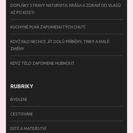
DOPLŇKY STRAVY NATURVITA: KRÁSA A ZDRAVÍ OD VLASŮ
AŽ PO KOSTI
KUCHYNĚ PLNÁ ZAPOMENUTÝCH CHUTÍ
KDYŽ KILO NECHCE JÍT DOLŮ PŘÍBĚHY, TRIKY A MALÉ
ZMĚNY
KDYŽ TĚLO ZAPOMENE HUBNOUT
RUBRIKY
BYDLENÍ
CESTOVÁNÍ
DÍTĚ A MATEŘSTVÍ