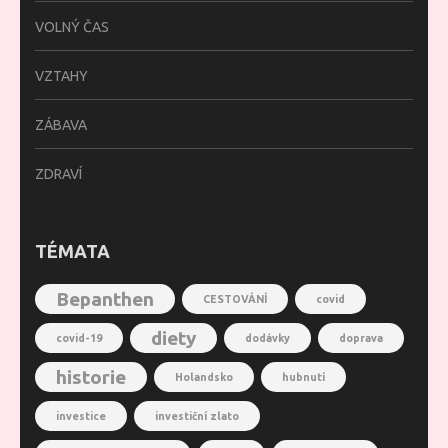
VOLNÝ ČAS
VZTAHY
ZÁBAVA
ZDRAVÍ
TÉMATA
Bepanthen
CESTOVÁNÍ
covid
diety
covid-19
dodávky
doprava
historie
Holandsko
hubnutí
investice
investiční zlato