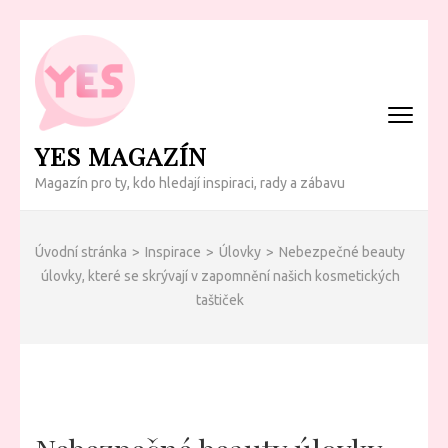
Přeskočit
na
obsah
(Enter)
YES MAGAZÍN
Magazín pro ty, kdo hledají inspiraci, rady a zábavu
Úvodní stránka
>
Inspirace
>
Úlovky
>
Nebezpečné beauty
úlovky, které se skrývají v zapomnění našich kosmetických
taštiček