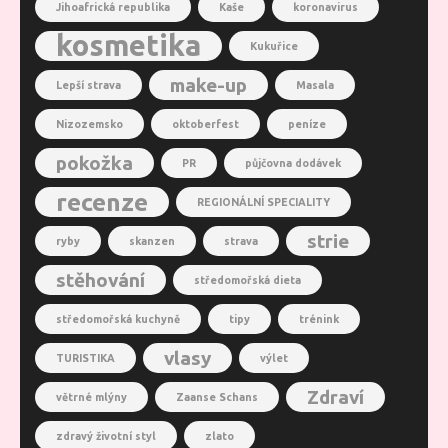
Jihoafrická republika
Kaše
koronavirus
kosmetika
Kukuřice
make-up
Lepší strava
Masala
Nizozemsko
oktoberfest
peníze
pokožka
PR
půjčovna dodávek
recenze
REGIONÁLNÍ SPECIALITY
strie
ryby
skanzen
strava
stěhování
středomořská dieta
středomořská kuchyně
tipy
trénink
vlasy
TURISTIKA
výlet
Zdraví
větrné mlýny
Zaanse Schans
zdravý životní styl
zlato