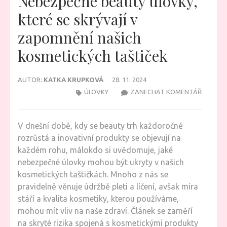
Nebezpečné beauty úlovky,
které se skrývají v
zapomnění našich
kosmetických taštiček
AUTOR:
KATKA KRUPKOVÁ
28. 11. 2024
NA
ÚLOVKY
ZANECHAT KOMENTÁŘ
NEBEZP
BEAUTY
V dnešní době, kdy se beauty trh každoročně
ÚLOVKY,
rozrůstá a inovativní produkty se objevují na
KTERÉ
každém rohu, málokdo si uvědomuje, jaké
SE
nebezpečné úlovky mohou být ukryty v našich
SKRÝVAJ
kosmetických taštičkách. Mnoho z nás se
V
pravidelně věnuje údržbě pleti a líčení, avšak míra
ZAPOMN
stáří a kvalita kosmetiky, kterou používáme,
NAŠICH
mohou mít vliv na naše zdraví. Článek se zaměří
KOSMET
na skryté rizika spojená s kosmetickými produkty
TAŠTIČ