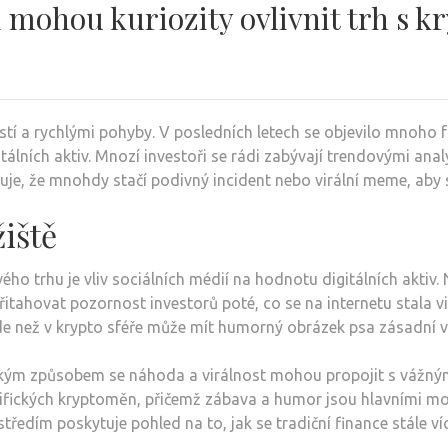
 mohou kuriozity ovlivnit trh s 
a rychlými pohyby. V posledních letech se objevilo mnoho fasc
álních aktiv. Mnozí investoři se rádi zabývají trendovými anal
uje, že mnohdy stačí podivný incident nebo virální meme, aby
iště
ho trhu je vliv sociálních médií na hodnotu digitálních akti
itahovat pozornost investorů poté, co se na internetu stala vi
e než v krypto sféře může mít humorný obrázek psa zásadní vl
akým způsobem se náhoda a virálnost mohou propojit s vážným
ifických kryptoměn, přičemž zábava a humor jsou hlavními mo
ředím poskytuje pohled na to, jak se tradiční finance stále ví