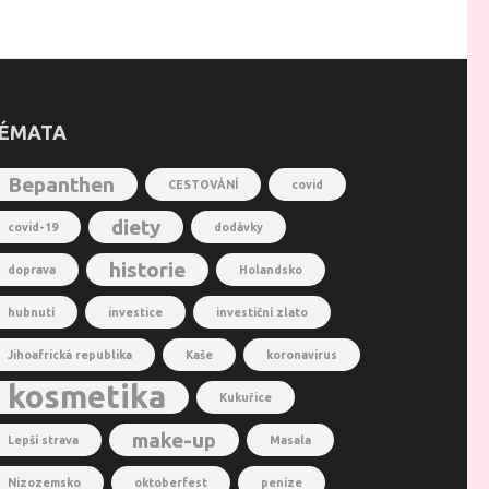
ÉMATA
Bepanthen
CESTOVÁNÍ
covid
diety
covid-19
dodávky
historie
doprava
Holandsko
hubnutí
investice
investiční zlato
Jihoafrická republika
Kaše
koronavirus
kosmetika
Kukuřice
make-up
Lepší strava
Masala
Nizozemsko
oktoberfest
peníze