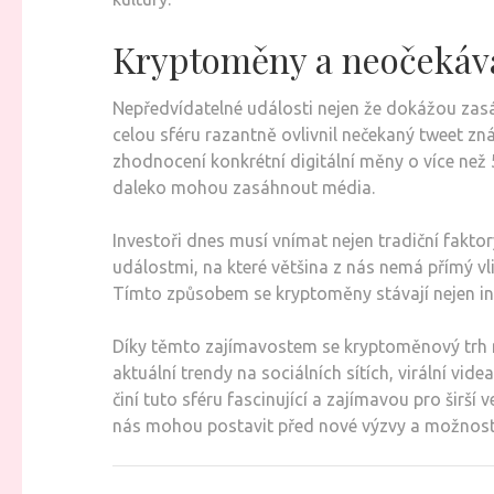
Kryptoměny a neočekáva
Nepředvídatelné události nejen že dokážou zasá
celou sféru razantně ovlivnil nečekaný tweet z
zhodnocení konkrétní digitální měny o více než
daleko mohou zasáhnout média.
Investoři dnes musí vnímat nejen tradiční faktor
událostmi, na které většina z nás nemá přímý vl
Tímto způsobem se kryptoměny stávají nejen inv
Díky těmto zajímavostem se kryptoměnový trh měn
aktuální trendy na sociálních sítích, virální vi
činí tuto sféru fascinující a zajímavou pro širší 
nás mohou postavit před nové výzvy a možnost