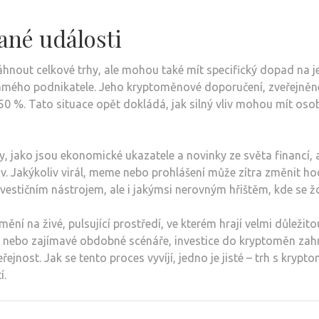
né události
hnout celkové trhy, ale mohou také mít specifický dopad na 
námého podnikatele. Jeho kryptoměnové doporučení, zveřejněné
 50 %. Tato situace opět dokládá, jak silný vliv mohou mít os
y, jako jsou ekonomické ukazatele a novinky ze světa financí, 
iv. Jakýkoliv virál, meme nebo prohlášení může zítra změnit ho
estičním nástrojem, ale i jakýmsi nerovným hřištěm, kde se žo
í na živé, pulsující prostředí, ve kterém hrají velmi důležito
dea nebo zajímavé obdobné scénáře, investice do kryptoměn zahrn
veřejnost. Jak se tento proces vyvíjí, jedno je jisté – trh s kry
í.