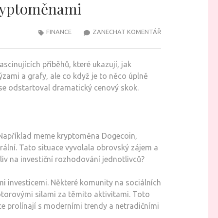
kryptoměnami
NA
FINANCE
ZANECHAT KOMENTÁŘ
NEČEKANÉ
ZPŮSOBY,
inujících příběhů, které ukazují, jak
JAKÝMI
ýzami a grafy, ale co když je to něco úplně
MOHOU
 se odstartoval dramatický cenový skok.
KURIOZITY
OVLIVNIT
TRH
S
v. Například meme kryptoměna Dogecoin,
KRYPTOMĚNAMI
rální. Tato situace vyvolala obrovský zájem a
iv na investiční rozhodování jednotlivců?
i investicemi. Některé komunity na sociálních
torovými silami za těmito aktivitami. Toto
ce prolínají s moderními trendy a netradičními