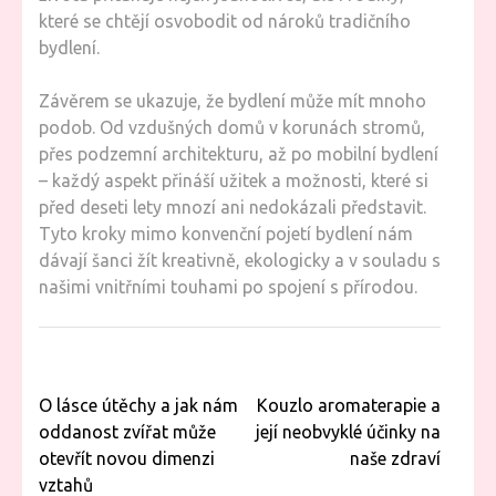
které se chtějí osvobodit od nároků tradičního
bydlení.
Závěrem se ukazuje, že bydlení může mít mnoho
podob. Od vzdušných domů v korunách stromů,
přes podzemní architekturu, až po mobilní bydlení
– každý aspekt přináší užitek a možnosti, které si
před deseti lety mnozí ani nedokázali představit.
Tyto kroky mimo konvenční pojetí bydlení nám
dávají šanci žít kreativně, ekologicky a v souladu s
našimi vnitřními touhami po spojení s přírodou.
Navigace
O lásce útěchy a jak nám
Kouzlo aromaterapie a
pro
oddanost zvířat může
její neobvyklé účinky na
příspěvek
otevřít novou dimenzi
naše zdraví
vztahů