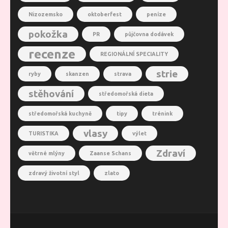
Nizozemsko
oktoberfest
peníze
pokožka
PR
půjčovna dodávek
recenze
REGIONÁLNÍ SPECIALITY
strie
ryby
skanzen
strava
stěhování
středomořská dieta
středomořská kuchyně
tipy
trénink
vlasy
TURISTIKA
výlet
Zdraví
větrné mlýny
Zaanse Schans
zdravý životní styl
zlato