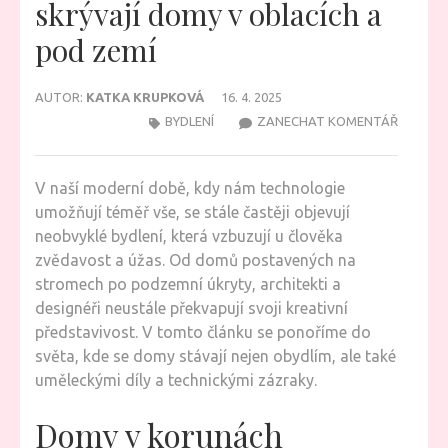
skrývají domy v oblacích a
pod zemí
AUTOR:
KATKA KRUPKOVÁ
16. 4. 2025
NA
BYDLENÍ
ZANECHAT KOMENTÁŘ
NEOBVY
BYDLENÍ
V naší moderní době, kdy nám technologie
KDE
umožňují téměř vše, se stále častěji objevují
SE
neobvyklé bydlení, která vzbuzují u člověka
SKRÝVAJ
zvědavost a úžas. Od domů postavených na
DOMY
stromech po podzemní úkryty, architekti a
V
designéři neustále překvapují svoji kreativní
OBLACÍ
představivost. V tomto článku se ponoříme do
A
světa, kde se domy stávají nejen obydlím, ale také
POD
uměleckými díly a technickými zázraky.
ZEMÍ
Domy v korunách