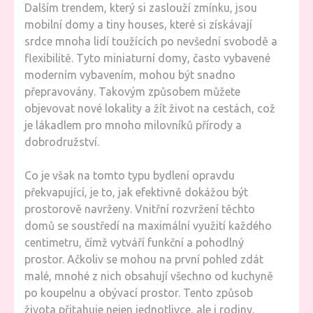
Dalším trendem, který si zaslouží zmínku, jsou
mobilní domy a tiny houses, které si získávají
srdce mnoha lidí toužících po nevšední svobodě a
flexibilitě. Tyto miniaturní domy, často vybavené
moderním vybavením, mohou být snadno
přepravovány. Takovým způsobem můžete
objevovat nové lokality a žít život na cestách, což
je lákadlem pro mnoho milovníků přírody a
dobrodružství.
Co je však na tomto typu bydlení opravdu
překvapující, je to, jak efektivně dokážou být
prostorově navrženy. Vnitřní rozvržení těchto
domů se soustředí na maximální využití každého
centimetru, čímž vytváří funkční a pohodlný
prostor. Ačkoliv se mohou na první pohled zdát
malé, mnohé z nich obsahují všechno od kuchyně
po koupelnu a obývací prostor. Tento způsob
života přitahuje nejen jednotlivce, ale i rodiny,