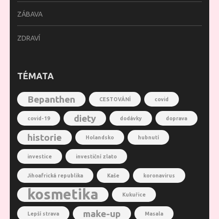
ZÁBAVA
ZDRAVÍ
TÉMATA
Bepanthen
CESTOVÁNÍ
covid
diety
covid-19
dodávky
doprava
historie
Holandsko
hubnutí
investice
investiční zlato
Jihoafrická republika
Kaše
koronavirus
kosmetika
Kukuřice
make-up
Lepší strava
Masala