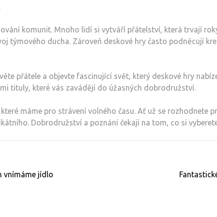
.
ování komunit. Mnoho lidí si vytváří přátelství, která trvají r
voj týmového ducha. Zároveň deskové hry často podněcují kreativ
ěte přátele a objevte fascinující svět, který deskové hry nabíze
i tituly, které vás zavádějí do úžasných dobrodružství.
 které máme pro strávení volného času. Ať už se rozhodnete p
kátního. Dobrodružství a poznání čekají na tom, co si vyberet
m vnímáme jídlo
Fantastick