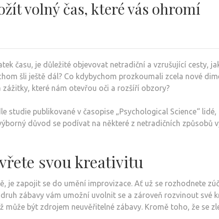
žít volný čas, které vás ohromí
atek času, je důležité objevovat netradiční a vzrušující cesty, ja
chom šli ještě dál? Co kdybychom prozkoumali zcela nové dimen
ážitky, které nám otevřou oči a rozšíří obzory?
e studie publikované v časopise „Psychological Science“ lidé, kt
e výborný důvod se podívat na některé z netradičních způsobů v
řete svou kreativitu
ě, je zapojit se do umění improvizace. Ať už se rozhodnete zú
to druh zábavy vám umožní uvolnit se a zároveň rozvinout své k
ž může být zdrojem neuvěřitelné zábavy. Kromě toho, že se zl