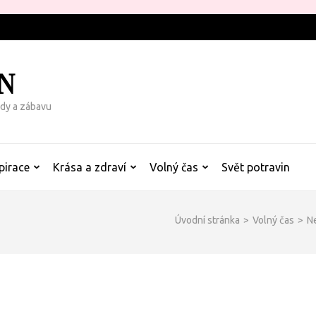
N
rady a zábavu
pirace
Krása a zdraví
Volný čas
Svět potravin
Úvodní stránka
>
Volný čas
>
Ne