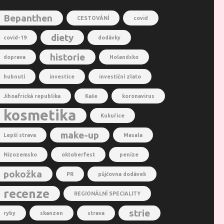
Bepanthen
CESTOVÁNÍ
covid
diety
covid-19
dodávky
historie
doprava
Holandsko
hubnutí
investice
investiční zlato
Jihoafrická republika
Kaše
koronavirus
kosmetika
Kukuřice
make-up
Lepší strava
Masala
Nizozemsko
oktoberfest
peníze
pokožka
PR
půjčovna dodávek
recenze
REGIONÁLNÍ SPECIALITY
strie
ryby
skanzen
strava