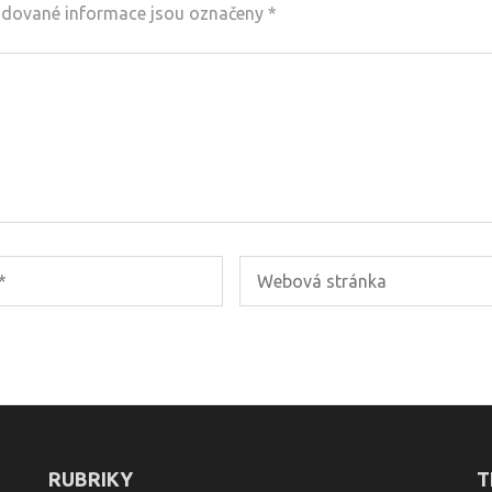
dované informace jsou označeny
*
RUBRIKY
T