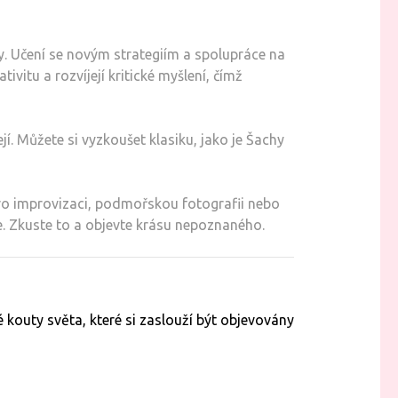
oky. Učení se novým strategiím a spolupráce na
itu a rozvíjejí kritické myšlení, čímž
jí. Můžete si vyzkoušet klasiku, jako je Šachy
ro improvizaci, podmořskou fotografii nebo
e. Zkuste to a objevte krásu nepoznaného.
é kouty světa, které si zaslouží být objevovány