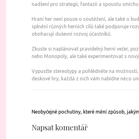
nadšení pro strategii, fantazii a spoustu smíchu
Hraní her není pouze o soutěžení, ale také o bud
splnění různých herních cílů také podporuje roz
obohacují duševní rozvoj účastníků.
Zkuste si naplánovat pravidelný herní večer, pozv
nebo Monopoly, ale také experimentovat s novým
Vypusťte stereotypy a pohlédněte na možnosti,
deskové hry, každá z nich vám nabídne něco uni
Navigace
Neobyčejné pochutiny, které mění způsob, jaký
pro
příspěvek
Napsat komentář