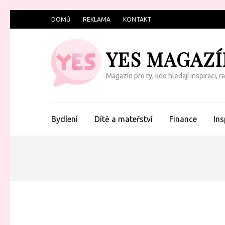
Přeskočit
DOMŮ
REKLAMA
KONTAKT
na
obsah
YES MAGAZÍ
(Enter)
Magazín pro ty, kdo hledají inspiraci, 
Bydlení
Dítě a mateřství
Finance
Ins