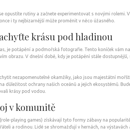
se opustíte rutiny a začnete experimentovat s novými rolemi. 
once i ty nejbizarnější může proměnit v něco úžasného.
achyťte krásu pod hladinou
ý čas, je potápění a podmořská fotografie. Tento koníček vám
ím obrazu. V dnešní době, kdy je potápění stále dostupnější, 
hytit nezapomenutelné okamžiky, jako jsou majestátní mořští
na důležitost ochrany našich oceánů a jejich ekosystémů. Bud
vovali krásy pod vodou.
voj v komunitě
role-playing games) získávají tyto formy zábavy na popularitě.
přáteli a rodinou. Lidé se shromažďují v hernách, na výstavách 