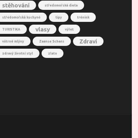
stěhování
středomořská dieta
středomořská kuchyně
tipy
trénink
vlasy
TURISTIKA
výlet
Zdraví
větrné mlýny
Zaanse Schans
zdravý životní styl
zlato