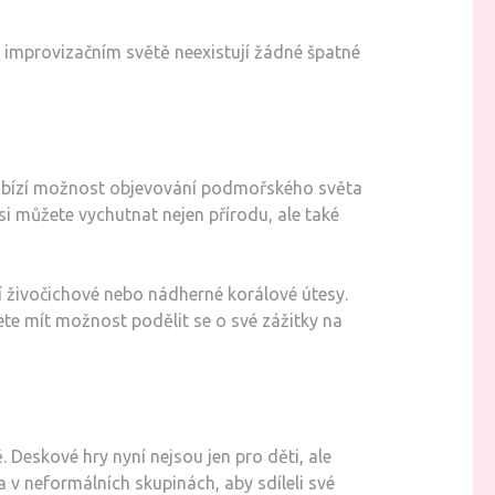
V improvizačním světě neexistují žádné špatné
 nabízí možnost objevování podmořského světa
si můžete vychutnat nejen přírodu, ale také
 živočichové nebo nádherné korálové útesy.
ete mít možnost podělit se o své zážitky na
 Deskové hry nyní nejsou jen pro děti, ale
a v neformálních skupinách, aby sdíleli své