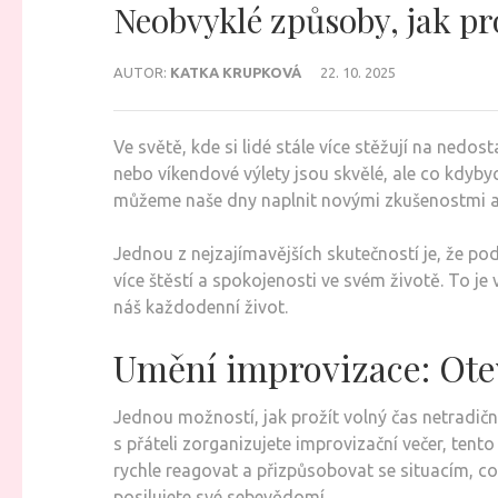
Neobvyklé způsoby, jak pro
AUTOR:
KATKA KRUPKOVÁ
22. 10. 2025
Ve světě, kde si lidé stále více stěžují na nedost
nebo víkendové výlety jsou skvělé, ale co kdyby
můžeme naše dny naplnit novými zkušenostmi a z
Jednou z nejzajímavějších skutečností je, že podl
více štěstí a spokojenosti ve svém životě. To j
náš každodenní život.
Umění improvizace: Otev
Jednou možností, jak prožít volný čas netradičn
s přáteli zorganizujete improvizační večer, ten
rychle reagovat a přizpůsobovat se situacím, co
posilujete své sebevědomí.