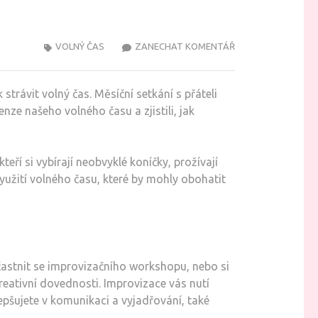
NA
VOLNÝ ČAS
ZANECHAT KOMENTÁŘ
NEOBVYKLÉ
ZPŮSOBY,
k strávit volný čas. Měsíční setkání s přáteli
JAK
ze našeho volného času a zjistili, jak
PROŽÍT
VOLNÝ
ČAS,
eří si vybírají neobvyklé koníčky, prožívají
KTERÉ
yužití volného času, které by mohly obohatit
VÁS
OHROMÍ
častnit se improvizačního workshopu, nebo si
reativní dovednosti. Improvizace vás nutí
epšujete v komunikaci a vyjadřování, také