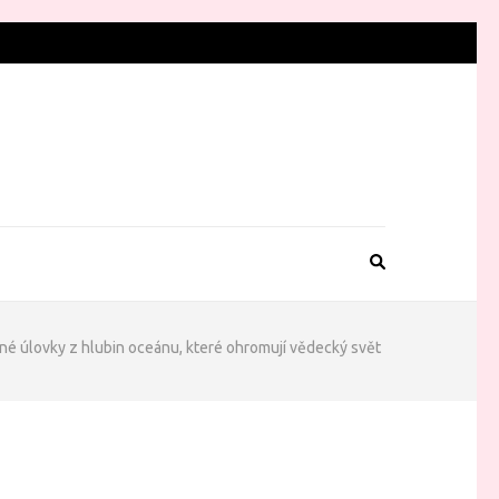
né úlovky z hlubin oceánu, které ohromují vědecký svět