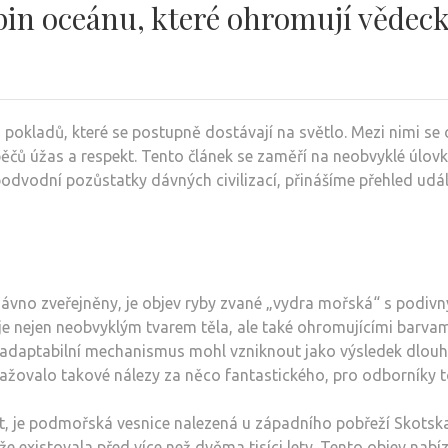
bin oceánu, které ohromují vědeck
pokladů, které se postupně dostávají na světlo. Mezi nimi se ob
ěčů úžas a respekt. Tento článek se zaměří na neobvyklé úlovk
dvodní pozůstatky dávných civilizací, přinášíme přehled událo
edávno zveřejněny, je objev ryby zvané „vydra mořská“ s podiv
 nejen neobvyklým tvarem těla, ale také ohromujícími barvami
ý adaptabilní mechanismus mohl vzniknout jako výsledek dlouh
žovalo takové nálezy za něco fantastického, pro odborníky to 
t, je podmořská vesnice nalezená u západního pobřeží Skotska.
existovala před více než dvěma tisíci lety. Tento objev nabízí f