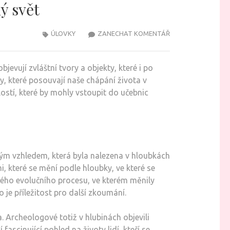
ý svět
NA
ÚLOVKY
ZANECHAT KOMENTÁŘ
NEUVĚŘITELNÉ
ÚLOVKY
jevují zvláštní tvory a objekty, které i po
Z
y, které posouvají naše chápání života v
HLUBIN
stí, které by mohly vstoupit do učebnic
OCEÁNU,
KTERÉ
OHROMUJÍ
VĚDECKÝ
SVĚT
ným vzhledem, která byla nalezena v hloubkách
, které se mění podle hloubky, ve které se
ého evolučního procesu, ve kterém měnily
je příležitost pro další zkoumání.
 Archeologové totiž v hlubinách objevili
ascinující pohled na životy lidí, kteří se