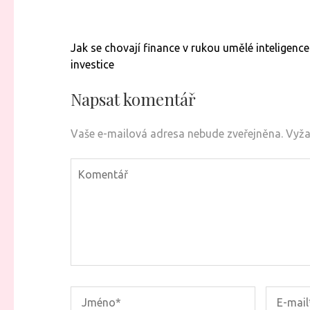
Navigace
Jak se chovají finance v rukou umělé inteligenc
pro
investice
příspěvek
Napsat komentář
Vaše e-mailová adresa nebude zveřejněna.
Vyža