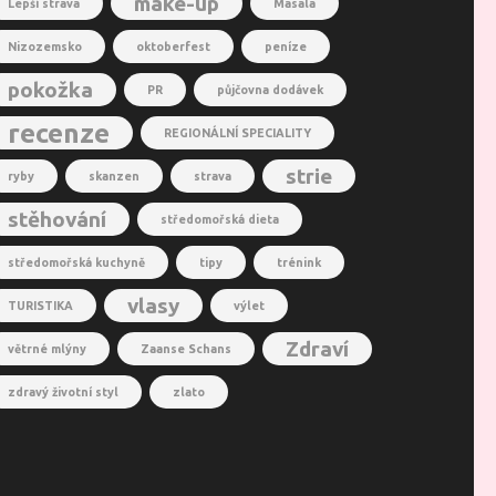
make-up
Lepší strava
Masala
Nizozemsko
oktoberfest
peníze
pokožka
PR
půjčovna dodávek
recenze
REGIONÁLNÍ SPECIALITY
strie
ryby
skanzen
strava
stěhování
středomořská dieta
středomořská kuchyně
tipy
trénink
vlasy
TURISTIKA
výlet
Zdraví
větrné mlýny
Zaanse Schans
zdravý životní styl
zlato