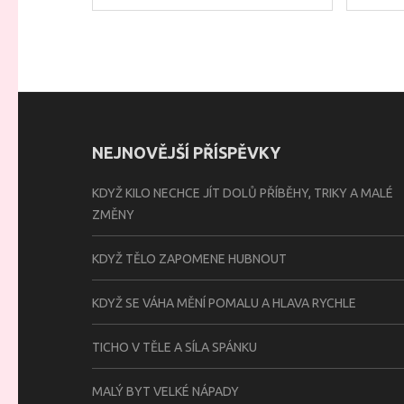
NEJNOVĚJŠÍ PŘÍSPĚVKY
KDYŽ KILO NECHCE JÍT DOLŮ PŘÍBĚHY, TRIKY A MALÉ
ZMĚNY
KDYŽ TĚLO ZAPOMENE HUBNOUT
KDYŽ SE VÁHA MĚNÍ POMALU A HLAVA RYCHLE
TICHO V TĚLE A SÍLA SPÁNKU
MALÝ BYT VELKÉ NÁPADY