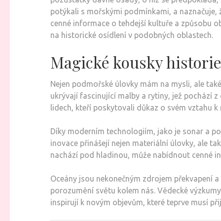
potýkali s mořskými podmínkami, a naznačuje, že 
cenné informace o tehdejší kultuře a způsobu o
na historické osídlení v podobných oblastech.
Magické kousky histori
Nejen podmořské úlovky mám na mysli, ale také 
ukrývají fascinující malby a rytiny, jež pochází
lidech, kteří poskytovali důkaz o svém vztahu k 
Díky moderním technologiím, jako je sonar a po
inovace přinášejí nejen materiální úlovky, ale 
nachází pod hladinou, může nabídnout cenné i
Oceány jsou nekonečným zdrojem překvapení a taj
porozumění světu kolem nás. Vědecké výzkumy v t
inspirují k novým objevům, které teprve musí p