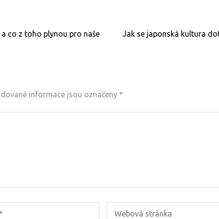
e a co z toho plynou pro naše
Jak se japonská kultura do
dované informace jsou označeny
*