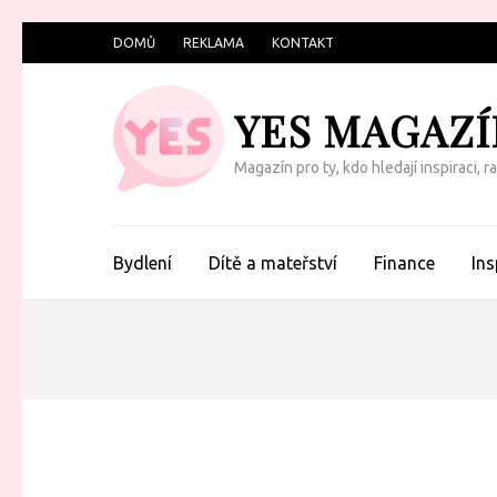
Přeskočit
DOMŮ
REKLAMA
KONTAKT
na
obsah
YES MAGAZÍ
(Enter)
Magazín pro ty, kdo hledají inspiraci, 
Bydlení
Dítě a mateřství
Finance
Ins