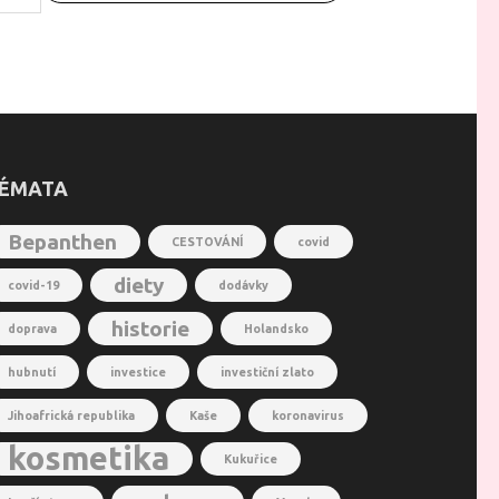
ÉMATA
Bepanthen
CESTOVÁNÍ
covid
diety
covid-19
dodávky
historie
doprava
Holandsko
hubnutí
investice
investiční zlato
Jihoafrická republika
Kaše
koronavirus
kosmetika
Kukuřice