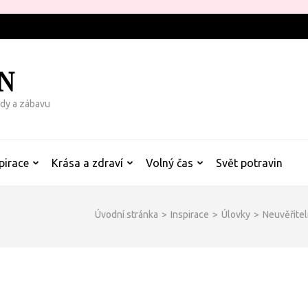
N
rady a zábavu
pirace
Krása a zdraví
Volný čas
Svět potravin
Úvodní stránka
>
Inspirace
>
Úlovky
>
Neuvěřitel