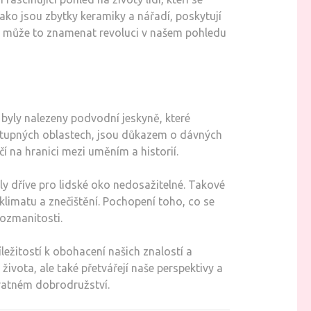
jako jsou zbytky keramiky a nářadí, poskytují
m, může to znamenat revoluci v našem pohledu
byly nalezeny podvodní jeskyně, které
přístupných oblastech, jsou důkazem o dávných
í na hranici mezi uměním a historií.
y dříve pro lidské oko nedosažitelné. Takové
klimatu a znečištění. Pochopení toho, co se
ozmanitosti.
ležitostí k obohacení našich znalostí a
vota, ale také přetvářejí naše perspektivy a
hvatném dobrodružství.