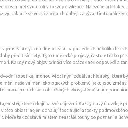
oceán měl svou roli v rozvoji civilizace. Nalezené artefakty, 
bživy. Jakmile se vědci začnou hlouběji zabývat tímto náleze
e
tajemství ukrytá na dně oceánu. V posledních několika letech 
 z doby před tisíci lety. Tyto umělecké projevy, často v těžko 
moři. Každý nový objev přináší více otázek než odpovědí a tanč
dvodní robotika, mohou vědci nyní zdolávat hloubky, které byl
také mění naše vnímání ekologických problémů, jako jsou změny 
nformace pro ochranu ohrožených ekosystémů a podporu bior
emství, které čekají na své objevení. Každý nový úlovek je pří
éto oblasti nejen odhalují fascinující aspekty podmořského ži
řijít. Moře tak zůstává místem neustálé touhy po poznání a úc