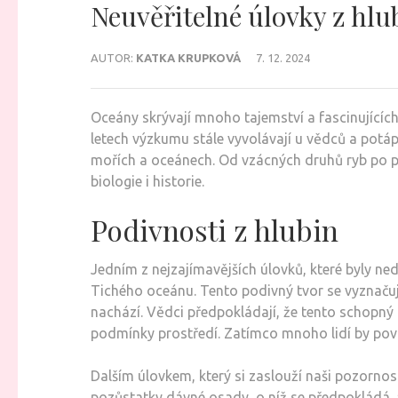
Neuvěřitelné úlovky z hlu
AUTOR:
KATKA KRUPKOVÁ
7. 12. 2024
Oceány skrývají mnoho tajemství a fascinujících 
letech výzkumu stále vyvolávají u vědců a potáp
mořích a oceánech. Od vzácných druhů ryb po po
biologie i historie.
Podivnosti z hlubin
Jedním z nejzajímavějších úlovků, které byly n
Tichého oceánu. Tento podivný tvor se vyznačuje
nachází. Vědci předpokládají, že tento schopn
podmínky prostředí. Zatímco mnoho lidí by pova
Dalším úlovkem, který si zaslouží naši pozornos
pozůstatky dávné osady, o níž se předpokládá, že 