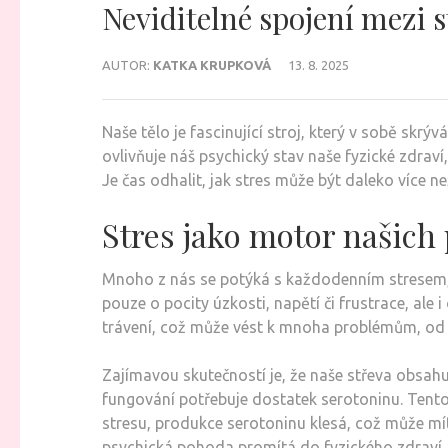
Neviditelné spojení mezi
AUTOR:
KATKA KRUPKOVÁ
13. 8. 2025
Naše tělo je fascinující stroj, který v sobě skr
ovlivňuje náš psychický stav naše fyzické zdraví
Je čas odhalit, jak stres může být daleko více ne
Stres jako motor našich 
Mnoho z nás se potýká s každodenním stresem, a
pouze o pocity úzkosti, napětí či frustrace, ale
trávení, což může vést k mnoha problémům, od n
Zajímavou skutečností je, že naše střeva obsah
fungování potřebuje dostatek serotoninu. Tento 
stresu, produkce serotoninu klesá, což může mít 
psychická pohoda promítá do fyzického zdraví a