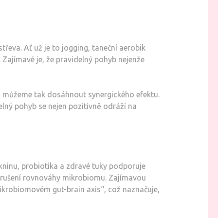
třeva. Ať už je to jogging, taneční aerobik
. Zajímavé je, že pravidelný pohyb nejenže
dě, můžeme tak dosáhnout synergického efektu.
delný pohyb se nejen pozitivně odráží na
ákninu, probiotika a zdravé tuky podporuje
arušení rovnováhy mikrobiomu. Zajímavou
„mikrobiomovém gut-brain axis“, což naznačuje,