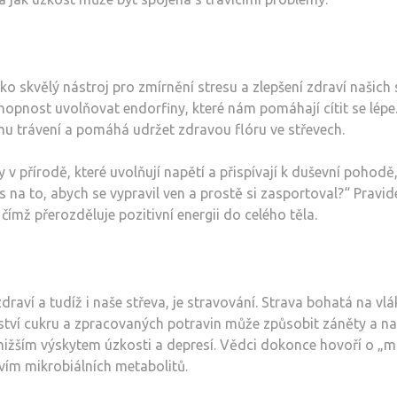
o skvělý nástroj pro zmírnění stresu a zlepšení zdraví našich s
chopnost uvolňovat endorfiny, které nám pomáhají cítit se lépe
mu trávení a pomáhá udržet zdravou flóru ve střevech.
v přírodě, které uvolňují napětí a přispívají k duševní poho
as na to, abych se vypravil ven a prostě si zasportoval?“ Pravi
 čímž přerozděluje pozitivní energii do celého těla.
draví a tudíž i naše střeva, je stravování. Strava bohatá na vl
ství cukru a zpracovaných potravin může způsobit záněty a n
 s nižším výskytem úzkosti a depresí. Vědci dokonce hovoří o 
vím mikrobiálních metabolitů.