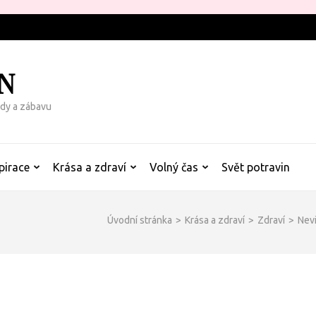
N
rady a zábavu
pirace
Krása a zdraví
Volný čas
Svět potravin
Úvodní stránka
>
Krása a zdraví
>
Zdraví
>
Nevi