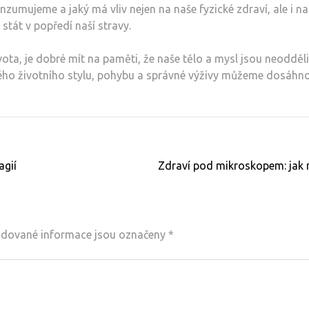
nzumujeme a jaký má vliv nejen na naše fyzické zdraví, ale i na
stát v popředí naší stravy.
vota, je dobré mít na paměti, že naše tělo a mysl jsou neodděli
avého životního stylu, pohybu a správné výživy můžeme dosáhn
agií
Zdraví pod mikroskopem: jak n
dované informace jsou označeny
*