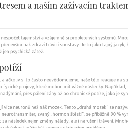
 stresem a naším zažívacím trakte
ývá nespočet tajemství a vzájemně si propletených systémů. Mno
, především pak zdraví trávicí soustavy. Je to jako tajný jazyk,
ž jen psychická zátěž.
potíží
 ačkoliv si to často neuvědomujeme, naše tělo reaguje na str
 i o fyzické projevy, které mohou mít vážné následky. Napříkla
adýmání, přes pálení žáhy až po chronické potíže, jako je sy
ují více neuronů než náš mozek. Tento „druhá mozek“ se nazý
neurotransmiter, zvaný „hormon štěstí“, se přibližně 90 % vy
za následek nejen změny nálady, ale i narušení trávení. Mnoho 
 jak úzkost může být spojena s trávicími problémy.