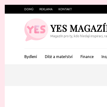
Přeskočit
DOMŮ
REKLAMA
KONTAKT
na
obsah
YES MAGAZÍ
(Enter)
Magazín pro ty, kdo hledají inspiraci, 
Bydlení
Dítě a mateřství
Finance
Ins