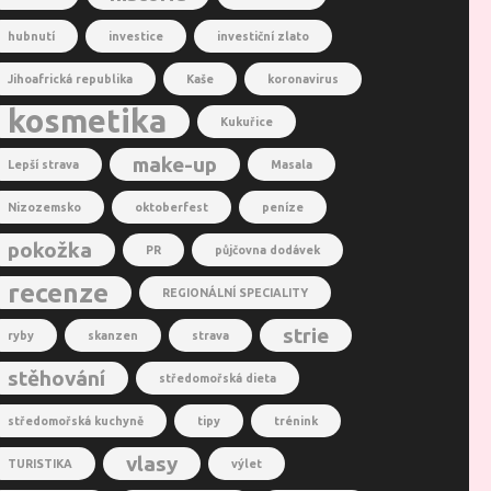
hubnutí
investice
investiční zlato
Jihoafrická republika
Kaše
koronavirus
kosmetika
Kukuřice
make-up
Lepší strava
Masala
Nizozemsko
oktoberfest
peníze
pokožka
PR
půjčovna dodávek
recenze
REGIONÁLNÍ SPECIALITY
strie
ryby
skanzen
strava
stěhování
středomořská dieta
středomořská kuchyně
tipy
trénink
vlasy
TURISTIKA
výlet