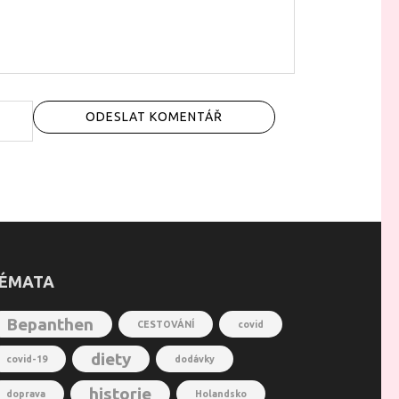
ÉMATA
Bepanthen
CESTOVÁNÍ
covid
diety
covid-19
dodávky
historie
doprava
Holandsko