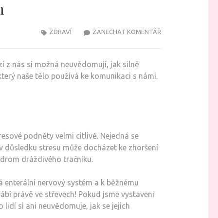
m
NA
ZDRAVÍ
ZANECHAT KOMENTÁŘ
NEVIDITELNÉ
SPOJENÍ
zí z nás si možná neuvědomují, jak silně
MEZI
 který naše tělo používá ke komunikaci s námi.
STRESEM
A
NAŠÍM
ZAŽÍVACÍM
TRAKTEM
esové podněty velmi citlivě. Nejedná se
d, v důsledku stresu může docházet ke zhoršení
ndrom dráždivého tračníku.
vá enterální nervový systém a k běžnému
rábí právě ve střevech! Pokud jsme vystaveni
lidí si ani neuvědomuje, jak se jejich