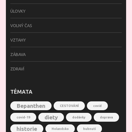
ÚLOVKY
VOLNÝ ČAS
VZTAHY
ZÁBAVA
ZDRAVÍ
TÉMATA
Bepanthen
CESTOVÁNÍ
covid
diety
covid-19
dodávky
doprava
historie
Holandsko
hubnutí