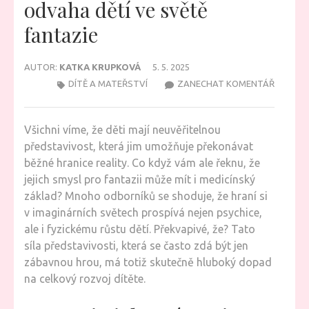
odvaha dětí ve světě
fantazie
AUTOR:
KATKA KRUPKOVÁ
5. 5. 2025
NA
DÍTĚ A MATEŘSTVÍ
ZANECHAT KOMENTÁŘ
ODKUD
PRAMEN
Všichni víme, že děti mají neuvěřitelnou
SÍLA
představivost, která jim umožňuje překonávat
A
běžné hranice reality. Co když vám ale řeknu, že
ODVAH
jejich smysl pro fantazii může mít i medicínský
DĚTÍ
základ? Mnoho odborníků se shoduje, že hraní si
VE
v imaginárních světech prospívá nejen psychice,
SVĚTĚ
ale i fyzickému růstu dětí. Překvapivé, že? Tato
FANTAZ
síla představivosti, která se často zdá být jen
zábavnou hrou, má totiž skutečně hluboký dopad
na celkový rozvoj dítěte.