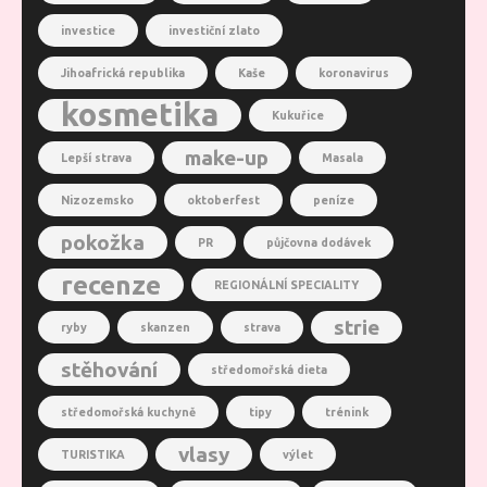
investice
investiční zlato
Jihoafrická republika
Kaše
koronavirus
kosmetika
Kukuřice
make-up
Lepší strava
Masala
Nizozemsko
oktoberfest
peníze
pokožka
PR
půjčovna dodávek
recenze
REGIONÁLNÍ SPECIALITY
strie
ryby
skanzen
strava
stěhování
středomořská dieta
středomořská kuchyně
tipy
trénink
vlasy
TURISTIKA
výlet