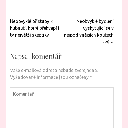
Navigace
Neobvyklé přístupy k
Neobvyklé bydlení
pro
hubnutí, které překvapí i
vyskytující se v
příspěvek
ty největší skeptiky
nejpodivnějších koutech
světa
Napsat komentář
Vaše e-mailová adresa nebude zveřejněna.
Vyžadované informace jsou označeny
*