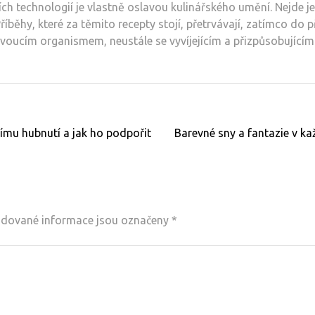
h technologií je vlastně oslavou kulinářského umění. Nejde je
běhy, které za těmito recepty stojí, přetrvávají, zatímco do př
ivoucím organismem, neustále se vyvíjejícím a přizpůsobujíc
nímu hubnutí a jak ho podpořit
Barevné sny a fantazie v k
dované informace jsou označeny
*