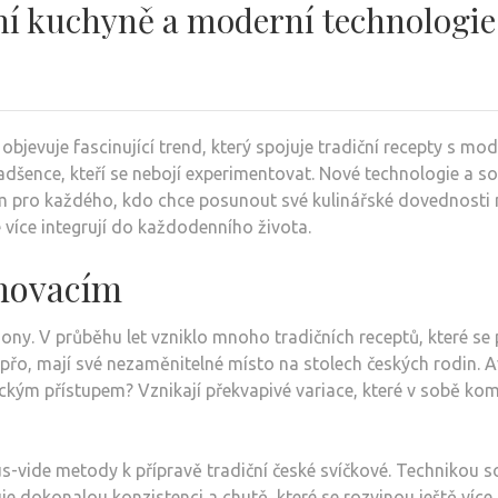
ční kuchyně a moderní technologi
bjevuje fascinující trend, který spojuje tradiční recepty s m
adšence, kteří se nebojí experimentovat. Nové technologie a so
m pro každého, kdo chce posunout své kulinářské dovednosti n
e více integrují do každodenního života.
novacím
egiony. V průběhu let vzniklo mnoho tradičních receptů, které s
řo, mají své nezaměnitelné místo na stolech českých rodin. Av
m přístupem? Vznikají překvapivé variace, které v sobě kombi
ous-vide metody k přípravě tradiční české svíčkové. Technikou
uje dokonalou konzistenci a chutě, které se rozvinou ještě více 