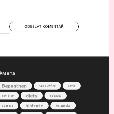
ÉMATA
Bepanthen
CESTOVÁNÍ
covid
diety
covid-19
dodávky
historie
doprava
Holandsko