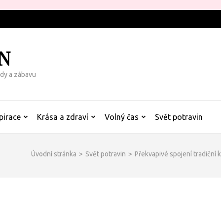
N
rady a zábavu
pirace
Krása a zdraví
Volný čas
Svět potravin
Úvodní stránka
>
Svět potravin
>
Překvapivé spojení tradiční