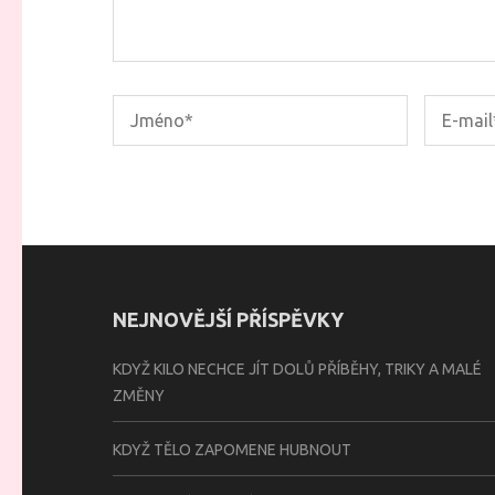
NEJNOVĚJŠÍ PŘÍSPĚVKY
KDYŽ KILO NECHCE JÍT DOLŮ PŘÍBĚHY, TRIKY A MALÉ
ZMĚNY
KDYŽ TĚLO ZAPOMENE HUBNOUT