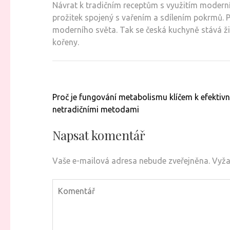
Návrat k tradičním receptům s využitím moderníc
prožitek spojený s vařením a sdílením pokrmů. Pří
moderního světa. Tak se česká kuchyně stává ž
kořeny.
Navigace
Proč je fungování metabolismu klíčem k efektiv
pro
netradičními metodami
příspěvek
Napsat komentář
Vaše e-mailová adresa nebude zveřejněna.
Vyža