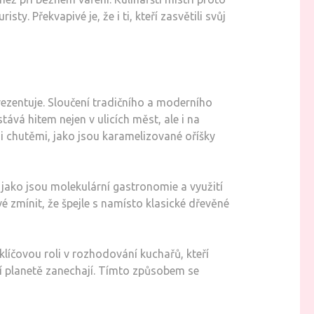
ty. Překvapivé je, že i ti, kteří zasvětili svůj
rezentuje. Sloučení tradičního a moderního
ává hitem nejen v ulicích měst, ale i na
i chutěmi, jako jsou karamelizované oříšky
, jako jsou molekulární gastronomie a využití
é zmínit, že špejle s namísto klasické dřevěné
 klíčovou roli v rozhodování kuchařů, kteří
í planetě zanechají. Tímto způsobem se