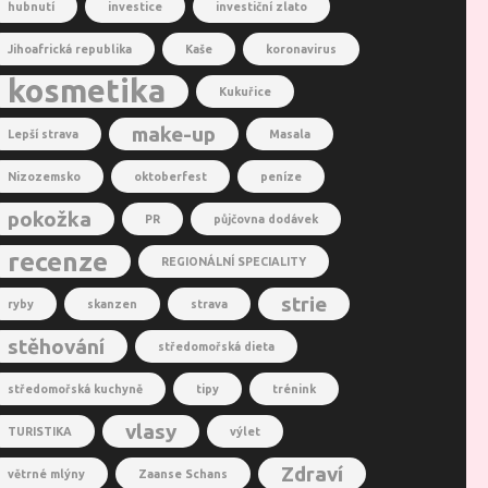
hubnutí
investice
investiční zlato
Jihoafrická republika
Kaše
koronavirus
kosmetika
Kukuřice
make-up
Lepší strava
Masala
Nizozemsko
oktoberfest
peníze
pokožka
PR
půjčovna dodávek
recenze
REGIONÁLNÍ SPECIALITY
strie
ryby
skanzen
strava
stěhování
středomořská dieta
středomořská kuchyně
tipy
trénink
vlasy
TURISTIKA
výlet
Zdraví
větrné mlýny
Zaanse Schans