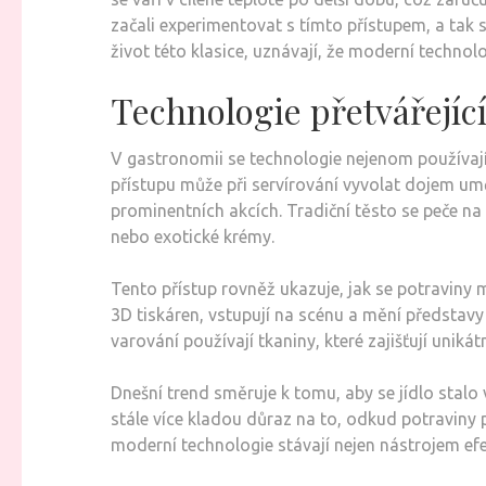
začali experimentovat s tímto přístupem, a tak se 
život této klasice, uznávají, že moderní techno
Technologie přetvářejíc
V gastronomii se technologie nejenom používají 
přístupu může při servírování vyvolat dojem uměl
prominentních akcích. Tradiční těsto se peče n
nebo exotické krémy.
Tento přístup rovněž ukazuje, jak se potraviny m
3D tiskáren, vstupují na scénu a mění představy 
varování používají tkaniny, které zajišťují uniká
Dnešní trend směruje k tomu, aby se jídlo stalo 
stále více kladou důraz na to, odkud potraviny
moderní technologie stávají nejen nástrojem efe