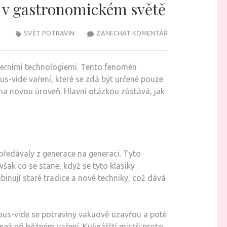
e v gastronomickém světě
NA
SVĚT POTRAVIN
ZANECHAT KOMENTÁŘ
PŘEKVAPIVÉ
SPOJENÍ
oderními technologiemi. Tento fenomén
TRADIČNÍ
us-vide vaření, které se zdá být určené pouze
KUCHYNĚ
a novou úroveň. Hlavní otázkou zůstává, jak
A
MODERNÍ
TECHNOLOGIE
V
GASTRONOMICKÉ
e předávaly z generace na generaci. Tyto
SVĚTĚ
šak co se stane, když se tyto klasiky
nují staré tradice a nové techniky, což dává
 sous-vide se potraviny vakuově uzavřou a poté
než při běžném vaření. Kulinářští mistři proto