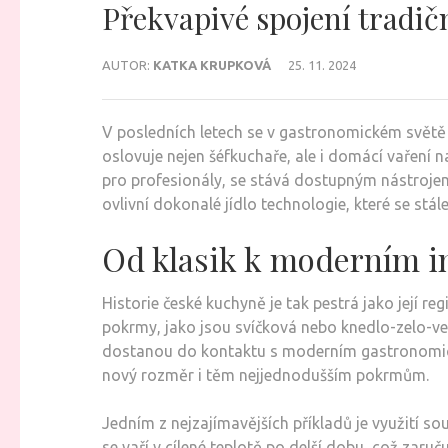
Překvapivé spojení tradi
AUTOR:
KATKA KRUPKOVÁ
25. 11. 2024
V posledních letech se v gastronomickém světě o
oslovuje nejen šéfkuchaře, ale i domácí vaření n
pro profesionály, se stává dostupným nástroje
ovlivní dokonalé jídlo technologie, které se stál
Od klasik k moderním i
Historie české kuchyně je tak pestrá jako její r
pokrmy, jako jsou svíčková nebo knedlo-zelo-vep
dostanou do kontaktu s moderním gastronomický
nový rozměr i těm nejjednodušším pokrmům.
Jedním z nejzajímavějších příkladů je využití s
se vaří v cílené teplotě po delší dobu, což zaruč