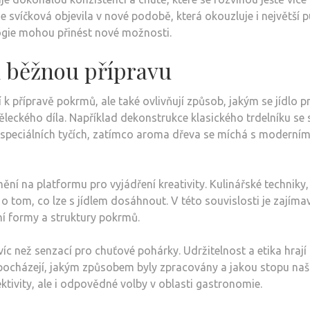
svíčková objevila v nové podobě, která okouzluje i největší puris
logie mohou přinést nové možnosti.
í běžnou přípravu
k přípravě pokrmů, ale také ovlivňují způsob, jakým se jídlo p
eckého díla. Například dekonstrukce klasického trdelníku se st
a speciálních tyčích, zatímco aroma dřeva se míchá s moderním
ění na platformu pro vyjádření kreativity. Kulinářské techniky
o tom, co lze s jídlem dosáhnout. V této souvislosti je zajímav
tní formy a struktury pokrmů.
víc než senzací pro chuťové pohárky. Udržitelnost a etika hrají
 pocházejí, jakým způsobem byly zpracovány a jakou stopu naš
ktivity, ale i odpovědné volby v oblasti gastronomie.