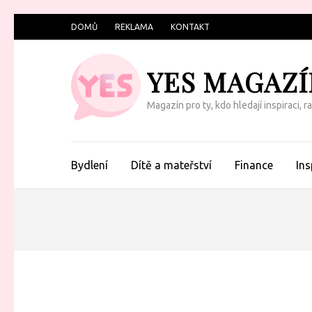
Přeskočit
DOMŮ
REKLAMA
KONTAKT
na
obsah
YES MAGAZÍ
(Enter)
Magazín pro ty, kdo hledají inspiraci, 
Bydlení
Dítě a mateřství
Finance
Ins