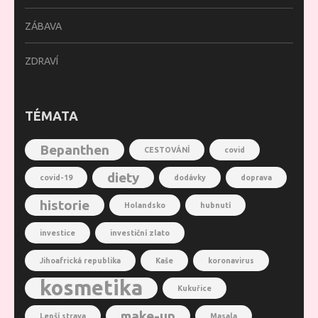
ZÁBAVA
ZDRAVÍ
TÉMATA
Bepanthen
CESTOVÁNÍ
covid
diety
covid-19
dodávky
doprava
historie
Holandsko
hubnutí
investice
investiční zlato
Jihoafrická republika
Kaše
koronavirus
kosmetika
Kukuřice
make-up
Lepší strava
Masala