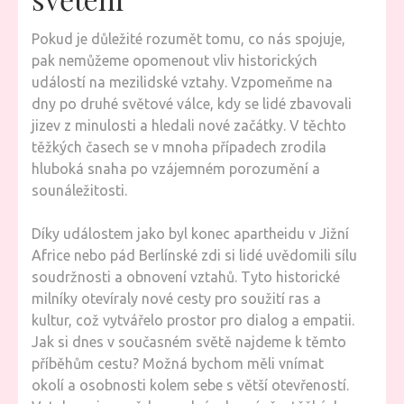
Pokud je důležité rozumět tomu, co nás spojuje,
pak nemůžeme opomenout vliv historických
událostí na mezilidské vztahy. Vzpomeňme na
dny po druhé světové válce, kdy se lidé zbavovali
jizev z minulosti a hledali nové začátky. V těchto
těžkých časech se v mnoha případech zrodila
hluboká snaha po vzájemném porozumění a
sounáležitosti.
Díky událostem jako byl konec apartheidu v Jižní
Africe nebo pád Berlínské zdi si lidé uvědomili sílu
soudržnosti a obnovení vztahů. Tyto historické
milníky otevíraly nové cesty pro soužití ras a
kultur, což vytvářelo prostor pro dialog a empatii.
Jak si dnes v současném světě najdeme k těmto
příběhům cestu? Možná bychom měli vnímat
okolí a osobnosti kolem sebe s větší otevřeností.