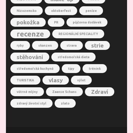
Nizozemsko
oktoberfest
peníze
pokožka
PR
půjčovna dodávek
recenze
REGIONÁLNÍ SPECIALITY
strie
ryby
skanzen
strava
stěhování
středomořská dieta
středomořská kuchyně
tipy
trénink
vlasy
TURISTIKA
výlet
Zdraví
větrné mlýny
Zaanse Schans
zdravý životní styl
zlato