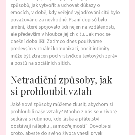
způsobů, jak vytvořit a uchovat důkazy o
emocích, v době, kdy veřejné vyjadřování citů bylo
považováno za nevhodné. Psaní dopisů bylo
umění, které spojovalo lidi nejen na vzdálenosti,
ale především v hloubce jejich citu. Jak moc se
dnešní doba liší! Zatímco dnes používáme
především virtuální komunikaci, pocit intimity
může být ztracen pod vrstvičkou textových zpráv
a postů na sociálních sítích.
Netradiční způsoby, jak
si prohloubit vztah
Jaké nové způsoby můžeme zkusit, abychom si
prohloubili naše vztahy? Mnoho z nás se v životě
setkává s rutinnou, kde láska a přátelství
dostávají nálepku „samozřejmosti“. Dovolte si
proto, abyste do svého života vnesli prvek