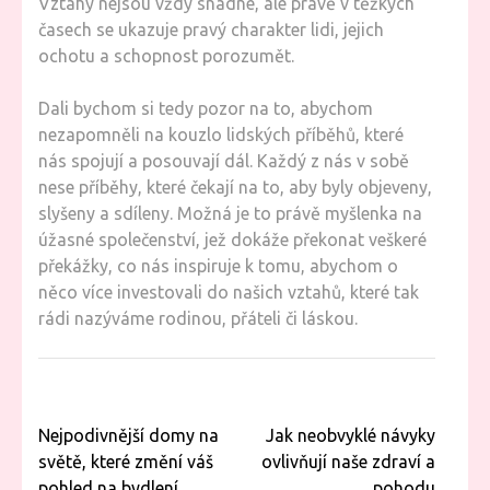
Vztahy nejsou vždy snadné, ale právě v těžkých
časech se ukazuje pravý charakter lidi, jejich
ochotu a schopnost porozumět.
Dali bychom si tedy pozor na to, abychom
nezapomněli na kouzlo lidských příběhů, které
nás spojují a posouvají dál. Každý z nás v sobě
nese příběhy, které čekají na to, aby byly objeveny,
slyšeny a sdíleny. Možná je to právě myšlenka na
úžasné společenství, jež dokáže překonat veškeré
překážky, co nás inspiruje k tomu, abychom o
něco více investovali do našich vztahů, které tak
rádi nazýváme rodinou, přáteli či láskou.
Navigace
Nejpodivnější domy na
Jak neobvyklé návyky
pro
světě, které změní váš
ovlivňují naše zdraví a
příspěvek
pohled na bydlení
pohodu