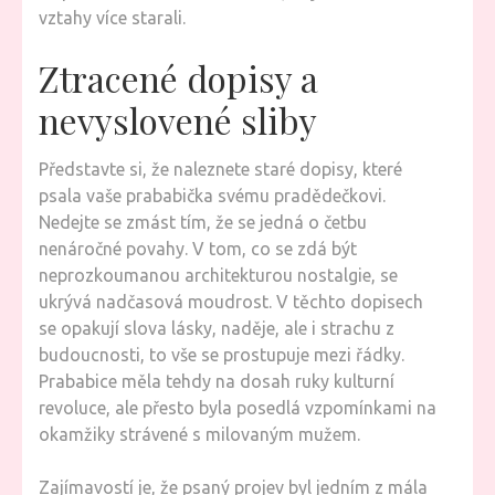
vztahy více starali.
Ztracené dopisy a
nevyslovené sliby
Představte si, že naleznete staré dopisy, které
psala vaše prababička svému pradědečkovi.
Nedejte se zmást tím, že se jedná o četbu
nenáročné povahy. V tom, co se zdá být
neprozkoumanou architekturou nostalgie, se
ukrývá nadčasová moudrost. V těchto dopisech
se opakují slova lásky, naděje, ale i strachu z
budoucnosti, to vše se prostupuje mezi řádky.
Prababice měla tehdy na dosah ruky kulturní
revoluce, ale přesto byla posedlá vzpomínkami na
okamžiky strávené s milovaným mužem.
Zajímavostí je, že psaný projev byl jedním z mála