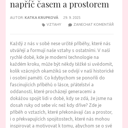
napříč časem a prostorem
AUTOR:
KATKA KRUPKOVÁ
29. 9. 2025
NA
VZTAHY
ZANECHAT KOMENTÁŘ
PŘÍBĚHY
KTERÉ
Každý z nás v sobě nese určité příběhy, které nás
SPOJUJÍ
utvářejí a formují naše vztahy s ostatními. V naší
SRDCE
rychlé době, kde je moderní technologie na
NAPŘÍČ
každém kroku, může být někdy těžké si uvědomit,
ČASEM
kolik vzácných okamžiků se odvíjí v naší historické
A
i osobní paměti. Co kdybychom se ponořili do
PROST
fascinujících příběhů o lásce, přátelství a
oddanosti, které procházejí generacemi a
dokážou spojit lidi v době, kdy se zdá, že jsme na
dosah ruky od sebe víc než kdy dříve? Zde je
příběh o vztazích, které překonávají čas a prostor,
i o překvapujících spojitostech, které nás mohou
inspirovat a motivovat k tomu, abychom se o své