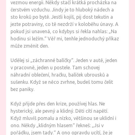
vezmou energii. Někdy stačí krátká procházka na
čerstvém vzduchu. Jindy je to hluboký nádech a
sto kroků po bytě. Jestli kojíš, pij dost tekutin a
jezte potraviny, co tě nezdrží v koloběhu únavy. A
pokud jsi unavená, co kdybys si řekla nahlas: „Na
hodinu si ležím.“ Věř mi, tenhle jednoduchý příkaz
může změnit den.
Udělej si „záchranné balíčky“. Jeden v autě, jeden
v pracovně, jeden u postele. Tam schovej
náhradní oblečení, hračku, balíček ubrousků a
sušenku. Když se něco zvrhne, budeš tomu čelit
bez paniky.
Když přijde přes den krize, používej hlas. Ne
hysterický, ale pevný a klidný. Děti cítí napětí.
Když mluvíš pomalu a nízko, většinou se uklidní i
ono. Někdy „klidným hlasem“ řekneš: „Jsi v
pořádku, jsem tady.“ A ono opravdu ucítí, že je