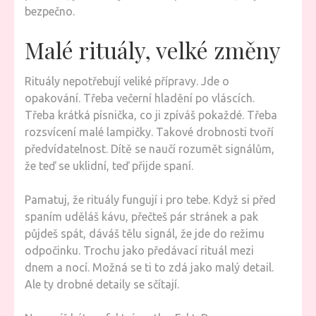
bezpečno.
Malé rituály, velké změny
Rituály nepotřebují veliké přípravy. Jde o
opakování. Třeba večerní hladění po vláscích.
Třeba krátká písnička, co ji zpíváš pokaždé. Třeba
rozsvícení malé lampičky. Takové drobnosti tvoří
předvídatelnost. Dítě se naučí rozumět signálům,
že teď se uklidní, teď přijde spaní.
Pamatuj, že rituály fungují i pro tebe. Když si před
spaním uděláš kávu, přečteš pár stránek a pak
půjdeš spát, dáváš tělu signál, že jde do režimu
odpočinku. Trochu jako předávací rituál mezi
dnem a nocí. Možná se ti to zdá jako malý detail.
Ale ty drobné detaily se sčítají.