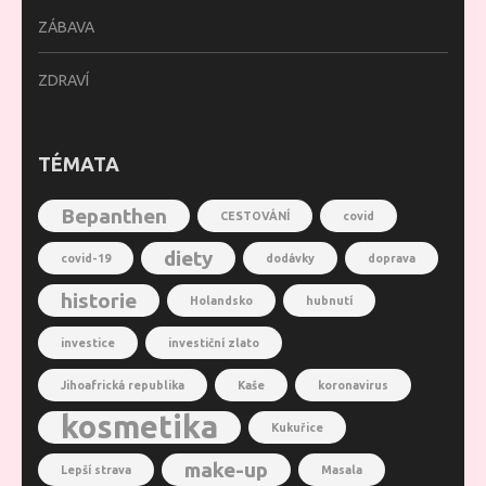
ZÁBAVA
ZDRAVÍ
TÉMATA
Bepanthen
CESTOVÁNÍ
covid
diety
covid-19
dodávky
doprava
historie
Holandsko
hubnutí
investice
investiční zlato
Jihoafrická republika
Kaše
koronavirus
kosmetika
Kukuřice
make-up
Lepší strava
Masala