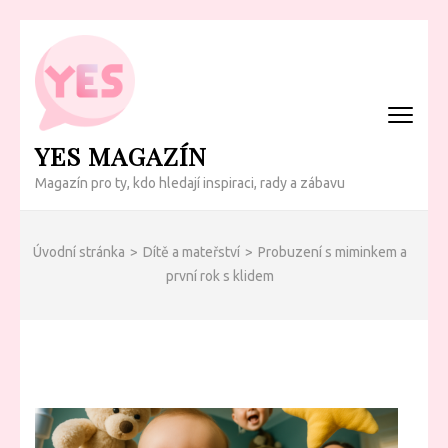
Přeskočit
na
obsah
(Enter)
YES MAGAZÍN
Magazín pro ty, kdo hledají inspiraci, rady a zábavu
Úvodní stránka
>
Dítě a mateřství
>
Probuzení s miminkem a
první rok s klidem