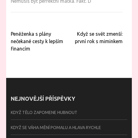
Nemusíš být perfektní matka. Fakt. D
Navigace
Peněženka s plány
Když se svět zmenší:
pro
nečekané cesty k lepším
první rok s miminkem
příspěvek
financím
NEJNOVĚJŠÍ PŘÍSPĚVKY
KDYŽ TĚLO ZAPOMENE HUBNOUT
KDYŽ SE VÁHA MĚNÍ POMALU A HLAVA RYCHLE