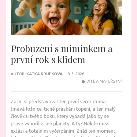
Probuzení s miminkem a
první rok s klidem
AUTOR:
KATKA KRUPKOVÁ
8. 3. 2026
DÍTĚ A MATEŘSTVÍ
Začni si představovat ten první večer doma:
tmavá ložnice, tiché praskání topení, a ten malý
člověk u tvého boku, který vypadá jako by se
právě vynořil z jiné planety. A ty? Někde mezi
extází a totálním vyčerpáním. Znáš ten moment,