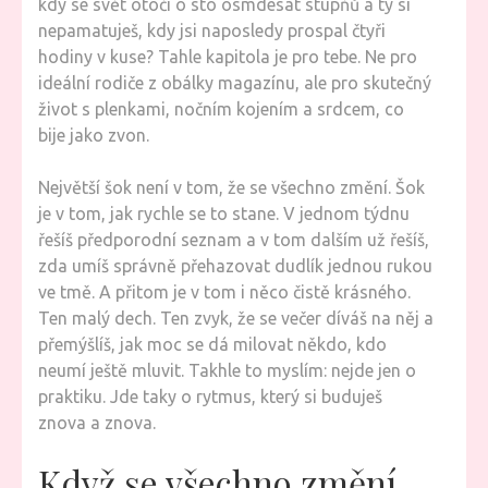
kdy se svět otočí o sto osmdesát stupňů a ty si
nepamatuješ, kdy jsi naposledy prospal čtyři
hodiny v kuse? Tahle kapitola je pro tebe. Ne pro
ideální rodiče z obálky magazínu, ale pro skutečný
život s plenkami, nočním kojením a srdcem, co
bije jako zvon.
Největší šok není v tom, že se všechno změní. Šok
je v tom, jak rychle se to stane. V jednom týdnu
řešíš předporodní seznam a v tom dalším už řešíš,
zda umíš správně přehazovat dudlík jednou rukou
ve tmě. A přitom je v tom i něco čistě krásného.
Ten malý dech. Ten zvyk, že se večer díváš na něj a
přemýšlíš, jak moc se dá milovat někdo, kdo
neumí ještě mluvit. Takhle to myslím: nejde jen o
praktiku. Jde taky o rytmus, který si buduješ
znova a znova.
Když se všechno změní