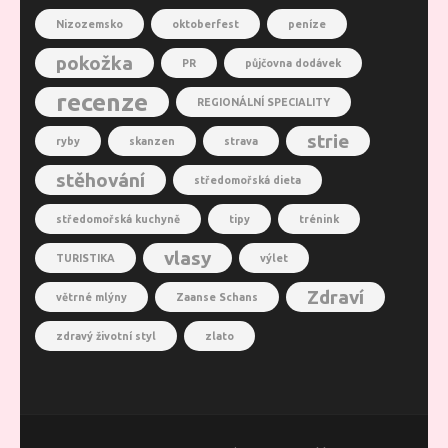
Nizozemsko
oktoberfest
peníze
pokožka
PR
půjčovna dodávek
recenze
REGIONÁLNÍ SPECIALITY
strie
ryby
skanzen
strava
stěhování
středomořská dieta
středomořská kuchyně
tipy
trénink
vlasy
TURISTIKA
výlet
Zdraví
větrné mlýny
Zaanse Schans
zdravý životní styl
zlato