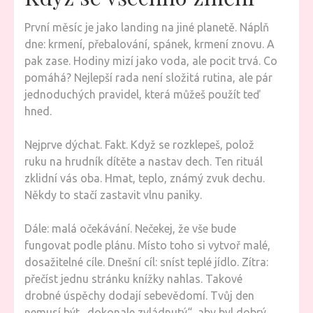
První měsíc je jako landing na jiné planetě. Náplň
dne: krmení, přebalování, spánek, krmení znovu. A
pak zase. Hodiny mizí jako voda, ale pocit trvá. Co
pomáhá? Nejlepší rada není složitá rutina, ale pár
jednoduchých pravidel, která můžeš použít teď
hned.
Nejprve dýchat. Fakt. Když se rozklepeš, polož
ruku na hrudník dítěte a nastav dech. Ten rituál
zklidní vás oba. Hmat, teplo, známý zvuk dechu.
Někdy to stačí zastavit vlnu paniky.
Dále: malá očekávání. Nečekej, že vše bude
fungovat podle plánu. Místo toho si vytvoř malé,
dosažitelné cíle. Dnešní cíl: sníst teplé jídlo. Zítra:
přečíst jednu stránku knížky nahlas. Takové
drobné úspěchy dodají sebevědomí. Tvůj den
nemusí být „dokonale zvládnutý“, aby byl dobrý.