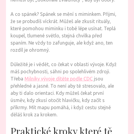
A co spánek? Spánek se mění s miminkem. Přijmi,
že se probudíš víckrát. Můžeš ale zkusit rituály,
které pomohou miminku i tobě lépe usínat. Teplá
koupel, tlumené světlo, stejná chvilka před
spaním. Ne vždy to zafunguje, ale když ano, ten
rozdíl je ohromný.
Důležité je i vědět, co čekat v oblasti vývoje. Když
máš pochybnosti, sáhni po spolehlivém zdroji.
Třeba
Milníky vývoje dítěte podle CDC
jsou
přehledné a jasné. To není aby tě stresovalo, ale
aby ti dalo orientaci. Kdy můžeš čekat první
úsměv, kdy zkusí otočit hlavičku, kdy začít s
příkrmy. Mít mapu pomáhá, i když cestu stejně
děláš krok za krokem.
Praktické kroky které tě