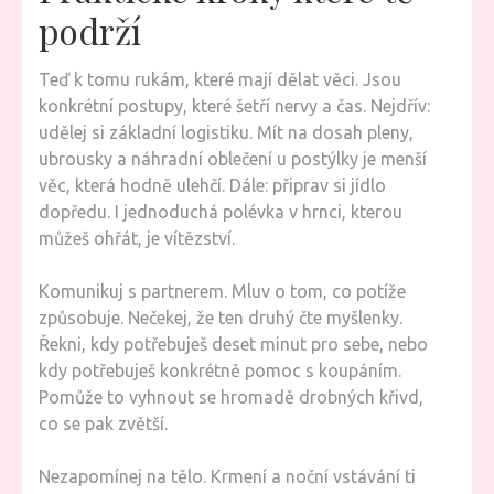
podrží
Teď k tomu rukám, které mají dělat věci. Jsou
konkrétní postupy, které šetří nervy a čas. Nejdřív:
udělej si základní logistiku. Mít na dosah pleny,
ubrousky a náhradní oblečení u postýlky je menší
věc, která hodně ulehčí. Dále: připrav si jídlo
dopředu. I jednoduchá polévka v hrnci, kterou
můžeš ohřát, je vítězství.
Komunikuj s partnerem. Mluv o tom, co potíže
způsobuje. Nečekej, že ten druhý čte myšlenky.
Řekni, kdy potřebuješ deset minut pro sebe, nebo
kdy potřebuješ konkrétně pomoc s koupáním.
Pomůže to vyhnout se hromadě drobných křivd,
co se pak zvětší.
Nezapomínej na tělo. Krmení a noční vstávání ti