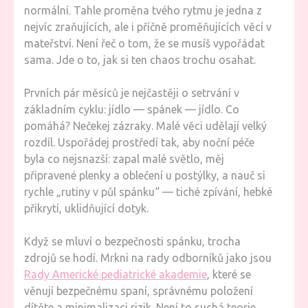
normální. Tahle proměna tvého rytmu je jedna z
nejvíc zraňujících, ale i příčně proměňujících věcí v
mateřství. Není řeč o tom, že se musíš vypořádat
sama. Jde o to, jak si ten chaos trochu osahat.
Prvních pár měsíců je nejčastěji o setrvání v
základním cyklu: jídlo — spánek — jídlo. Co
pomáhá? Nečekej zázraky. Malé věci udělají velký
rozdíl. Uspořádej prostředí tak, aby noční péče
byla co nejsnazší: zapal malé světlo, měj
připravené plenky a oblečení u postýlky, a nauč si
rychle „rutiny v půl spánku“ — tiché zpívání, hebké
přikrytí, uklidňující dotyk.
Když se mluví o bezpečnosti spánku, trocha
zdrojů se hodí. Mrkni na rady odborníků jako jsou
Rady Americké pediatrické akademie
, které se
věnují bezpečnému spaní, správnému položení
dítěte a minimalizaci rizik. Není to suchá teorie.