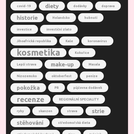
diety
covid-19
dodávky
doprava
historie
Holandsko
hubnutí
investice
investiční zlato
Jihoafrická republika
Kaše
koronavirus
kosmetika
Kukuřice
make-up
Lepší strava
Masala
Nizozemsko
oktoberfest
peníze
pokožka
PR
půjčovna dodávek
recenze
REGIONÁLNÍ SPECIALITY
strie
ryby
skanzen
strava
stěhování
středomořská dieta