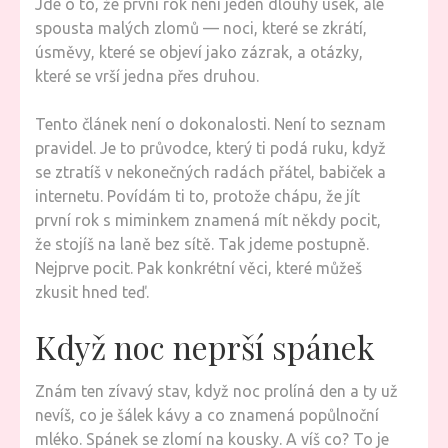
Jde o to, že první rok není jeden dlouhý úsek, ale
spousta malých zlomů — noci, které se zkrátí,
úsměvy, které se objeví jako zázrak, a otázky,
které se vrší jedna přes druhou.
Tento článek není o dokonalosti. Není to seznam
pravidel. Je to průvodce, který ti podá ruku, když
se ztratíš v nekonečných radách přátel, babiček a
internetu. Povídám ti to, protože chápu, že jít
první rok s miminkem znamená mít někdy pocit,
že stojíš na laně bez sítě. Tak jdeme postupně.
Nejprve pocit. Pak konkrétní věci, které můžeš
zkusit hned teď.
Když noc neprší spánek
Znám ten zívavý stav, když noc prolíná den a ty už
nevíš, co je šálek kávy a co znamená popůlnoční
mléko. Spánek se zlomí na kousky. A víš co? To je