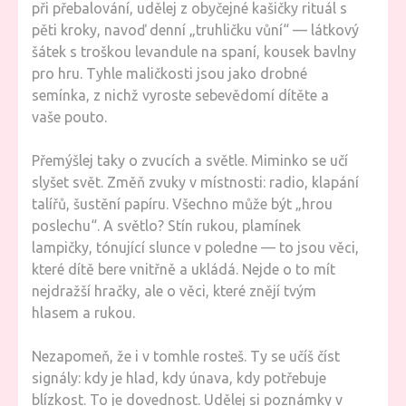
při přebalování, udělej z obyčejné kašičky rituál s
pěti kroky, navoď denní „truhličku vůní“ — látkový
šátek s troškou levandule na spaní, kousek bavlny
pro hru. Tyhle maličkosti jsou jako drobné
semínka, z nichž vyroste sebevědomí dítěte a
vaše pouto.
Přemýšlej taky o zvucích a světle. Miminko se učí
slyšet svět. Změň zvuky v místnosti: radio, klapání
talířů, šustění papíru. Všechno může být „hrou
poslechu“. A světlo? Stín rukou, plamínek
lampičky, tónující slunce v poledne — to jsou věci,
které dítě bere vnitřně a ukládá. Nejde o to mít
nejdražší hračky, ale o věci, které znějí tvým
hlasem a rukou.
Nezapomeň, že i v tomhle rosteš. Ty se učíš číst
signály: kdy je hlad, kdy únava, kdy potřebuje
blízkost. To je dovednost. Udělej si poznámky v