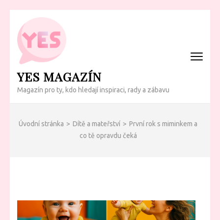
Přeskočit
na
obsah
(Enter)
YES MAGAZÍN
Magazín pro ty, kdo hledají inspiraci, rady a zábavu
Úvodní stránka
>
Dítě a mateřství
>
První rok s miminkem a
co tě opravdu čeká