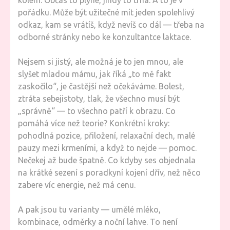
kolem. Občas to plyne, jindy to trhá. A to je v
pořádku. Může být užitečné mít jeden spolehlivý
odkaz, kam se vrátíš, když nevíš co dál — třeba na
odborné stránky nebo ke konzultantce laktace.
Nejsem si jistý, ale možná je to jen mnou, ale
slyšet mladou mámu, jak říká „to mě fakt
zaskočilo“, je častější než očekáváme. Bolest,
ztráta sebejistoty, tlak, že všechno musí být
„správně“ — to všechno patří k obrazu. Co
pomáhá více než teorie? Konkrétní kroky:
pohodlná pozice, přiložení, relaxační dech, malé
pauzy mezi krmeními, a když to nejde — pomoc.
Nečekej až bude špatně. Co kdyby ses objednala
na krátké sezení s poradkyní kojení dřív, než něco
zabere víc energie, než má cenu.
A pak jsou tu varianty — umělé mléko,
kombinace, odměrky a noční lahve. To není