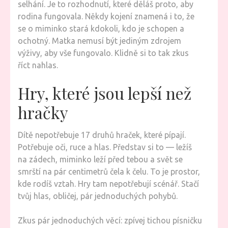
selhání. Je to rozhodnutí, které děláš proto, aby
rodina fungovala. Někdy kojení znamená i to, že
se o miminko stará kdokoli, kdo je schopen a
ochotný. Matka nemusí být jediným zdrojem
výživy, aby vše fungovalo. Klidně si to tak zkus
říct nahlas.
Hry, které jsou lepší než
hračky
Dítě nepotřebuje 17 druhů hraček, které pípají.
Potřebuje oči, ruce a hlas. Představ si to — ležíš
na zádech, miminko leží před tebou a svět se
smrští na pár centimetrů čela k čelu. To je prostor,
kde rodíš vztah. Hry tam nepotřebují scénář. Stačí
tvůj hlas, obličej, pár jednoduchých pohybů.
Zkus pár jednoduchých věcí: zpívej tichou písničku