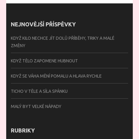
NEJNOVĚJŠÍ PŘÍSPĚVKY
KDYŽ KILO NECHCE JÍT DOLŮ PŘÍBĚHY, TRIKY A MALÉ
ZMĚNY
KDYŽ TĚLO ZAPOMENE HUBNOUT
KDYŽ SE VÁHA MĚNÍ POMALU A HLAVA RYCHLE
TICHO V TĚLE A SÍLA SPÁNKU
MALÝ BYT VELKÉ NÁPADY
RUBRIKY