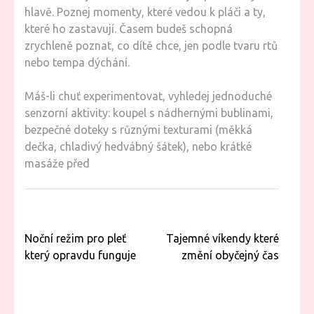
hlavě. Poznej momenty, které vedou k pláči a ty,
které ho zastavují. Časem budeš schopná
zrychleně poznat, co dítě chce, jen podle tvaru rtů
nebo tempa dýchání.
Máš-li chuť experimentovat, vyhledej jednoduché
senzorní aktivity: koupel s nádhernými bublinami,
bezpečné doteky s různými texturami (měkká
dečka, chladivý hedvábný šátek), nebo krátké
masáže před
Navigace
Noční režim pro pleť
Tajemné víkendy které
pro
který opravdu funguje
změní obyčejný čas
příspěvek