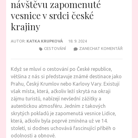
návštěvu zapomenuté
vesnice v srdci české
krajiny
AUTOR:
KATKA KRUPKOVÁ
18. 9. 2024
NA
CESTOVÁNÍ
ZANECHAT KOMENTÁŘ
PROČ
BYSTE
Když se mluví o cestování po České republice,
MĚLI
většina z nás si představuje známé destinace jako
ZVÁŽIT
Prahu, Český Krumlov nebo Karlovy Vary. Existují
NÁVŠTĚ
však místa, která, ačkoliv leží skrytá na okraji
ZAPOM
zájmu turistů, nabízejí nevšední zážitky a
VESNICE
autentickou atmosféru. Jedním z takových
V
skrytých pokladů je zapomenutá vesnice Lidice,
SRDCI
která, ačkoliv byla poprvé zmíněna už ve 14.
ČESKÉ
století, si dodnes uchovává fascinující příběh o
KRAJINY
odolnosti a obnově.