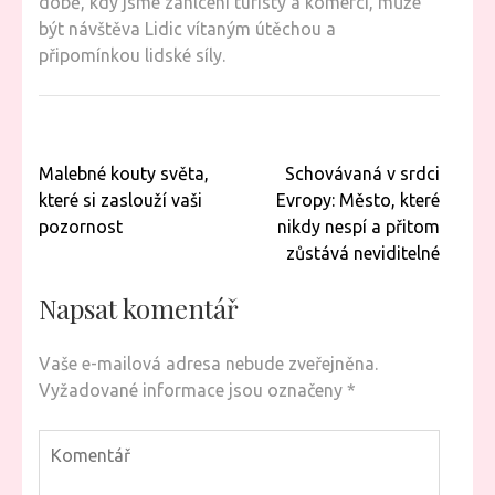
době, kdy jsme zahlceni turisty a komercí, může
být návštěva Lidic vítaným útěchou a
připomínkou lidské síly.
Navigace
Malebné kouty světa,
Schovávaná v srdci
pro
které si zaslouží vaši
Evropy: Město, které
příspěvek
pozornost
nikdy nespí a přitom
zůstává neviditelné
Napsat komentář
Vaše e-mailová adresa nebude zveřejněna.
Vyžadované informace jsou označeny
*