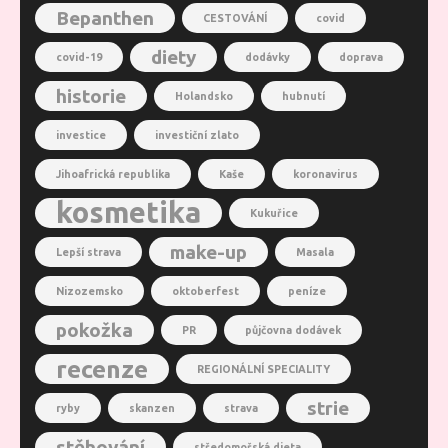
Bepanthen
CESTOVÁNÍ
covid
diety
covid-19
dodávky
doprava
historie
Holandsko
hubnutí
investice
investiční zlato
Jihoafrická republika
Kaše
koronavirus
kosmetika
Kukuřice
make-up
Lepší strava
Masala
Nizozemsko
oktoberfest
peníze
pokožka
PR
půjčovna dodávek
recenze
REGIONÁLNÍ SPECIALITY
strie
ryby
skanzen
strava
stěhování
středomořská dieta