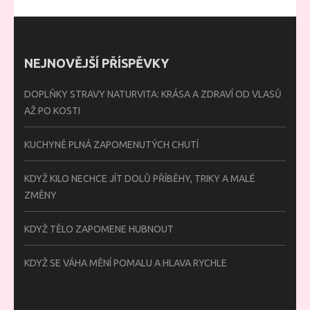
NEJNOVĚJŠÍ PŘÍSPĚVKY
DOPLŇKY STRAVY NATURVITA: KRÁSA A ZDRAVÍ OD VLASŮ
AŽ PO KOSTI
KUCHYNĚ PLNÁ ZAPOMENUTÝCH CHUTÍ
KDYŽ KILO NECHCE JÍT DOLŮ PŘÍBĚHY, TRIKY A MALÉ
ZMĚNY
KDYŽ TĚLO ZAPOMENE HUBNOUT
KDYŽ SE VÁHA MĚNÍ POMALU A HLAVA RYCHLE