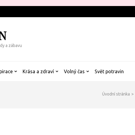
N
rady a zábavu
pirace
Krása a zdraví
Volný čas
Svět potravin
Úvodní stránka
>