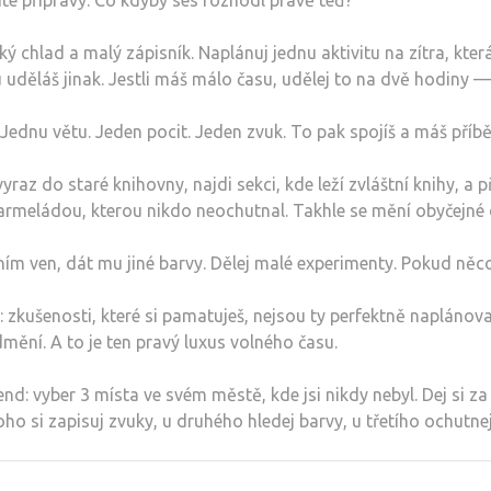
ité přípravy. Co kdyby ses rozhodl právě teď?
hký chlad a malý zápisník. Naplánuj jednu aktivitu na zítra, kt
uděláš jinak. Jestli máš málo času, udělej to na dvě hodiny — 
Jednu větu. Jeden pocit. Jeden zvuk. To pak spojíš a máš příběh
raz do staré knihovny, najdi sekci, kde leží zvláštní knihy, a p
rmeládou, kterou nikdo neochutnal. Takhle se mění obyčejné d
s ním ven, dát mu jiné barvy. Dělej malé experimenty. Pokud něco
: zkušenosti, které si pamatuješ, nejsou ty perfektně napláno
mění. A to je ten pravý luxus volného času.
nd: vyber 3 místa ve svém městě, kde jsi nikdy nebyl. Dej si za
oho si zapisuj zvuky, u druhého hledej barvy, u třetího ochutnej