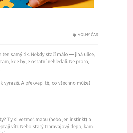
VOLNÝ ČAS
ten samý tik. Někdy stačí málo — jiná ulice,
am, kde by je ostatní nehledali. Ne proto,
.
 vyrazíš. A překvapí tě, co všechno můžeš
 ty? Ty si vezmeš mapu (nebo jen instinkt) a
eptají vítr. Nebo starý tramvajový depo, kam