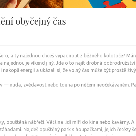
ění obyčejný čas
 šero, a ty najednou chceš vypadnout z běžného kolotoče? Mám 
najednou je víkend jiný. Jde o to najít drobná dobrodružství t
kopli energii a ukázali si, že volný čas může být prostě živý
hvěv — nuda, zvědavost nebo touha po něčem neočekávaném. Pak
ky, opuštěná nábřeží. Většina lidí míří do kina nebo kavárny. A
i záhadami. Najdeš opuštěný park s houpačkami, jejich řetězy š