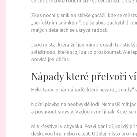
se chodí skrytě fotit místní street artisti. Cítíš 
Zkus nocní piknik na střeše garáží, kde se měst
„perfektním snímkům“, spíše abys zachytil drobno
malých detailech se ukrývá radost.
Jsou místa, která žijí jen mimo dosah turistick
zvláštnosti, které stojí za to prozkoumat. Ale l
otevírá jen občas.
Nápady které přetvoří v
Hele, tady je pár nápadů, které nejsou „trendy“ v
Noční plavba na neobvyklé lodi. Nemusíš mít jac
a posunout smysly. Vzduch voní jinak. Když se r
Mini-festival v obýváku. Pozvi pár lidí, každý p
deskovou hru, nebo recept. Udělej místo pro imp