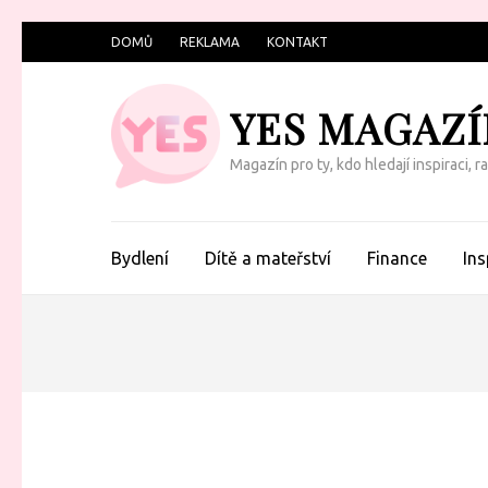
Přeskočit
DOMŮ
REKLAMA
KONTAKT
na
obsah
YES MAGAZÍ
(Enter)
Magazín pro ty, kdo hledají inspiraci, 
Bydlení
Dítě a mateřství
Finance
Ins