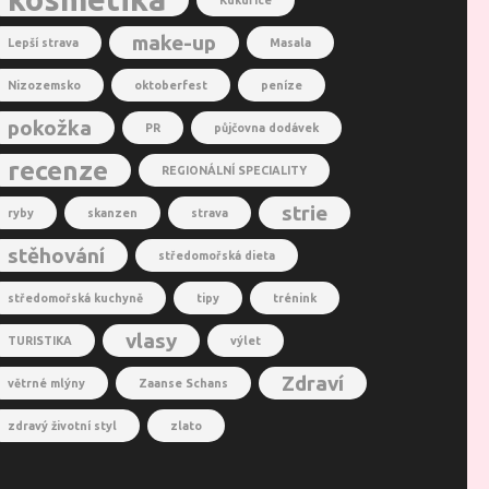
Kukuřice
make-up
Lepší strava
Masala
Nizozemsko
oktoberfest
peníze
pokožka
PR
půjčovna dodávek
recenze
REGIONÁLNÍ SPECIALITY
strie
ryby
skanzen
strava
stěhování
středomořská dieta
středomořská kuchyně
tipy
trénink
vlasy
TURISTIKA
výlet
Zdraví
větrné mlýny
Zaanse Schans
zdravý životní styl
zlato