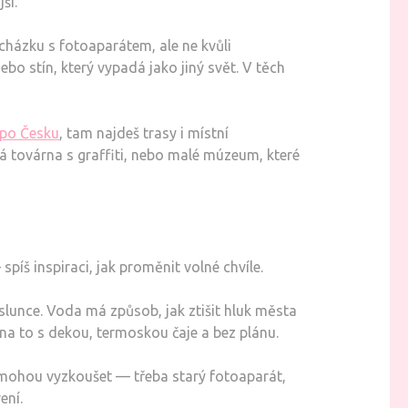
ší.
cházku s fotoaparátem, ale ne kvůli
ebo stín, který vypadá jako jiný svět. V těch
 po Česku
, tam najdeš trasy i místní
ná továrna s graffiti, nebo malé múzeum, které
spíš inspiraci, jak proměnit volné chvíle.
slunce. Voda má způsob, jak ztišit hluk města
 na to s dekou, termoskou čaje a bez plánu.
ní mohou vyzkoušet — třeba starý fotoaparát,
ení.