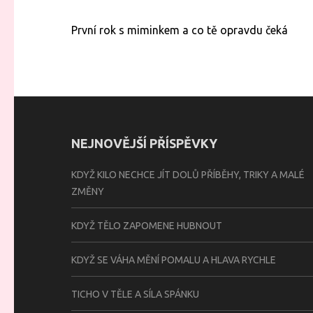
Navigace
První rok s miminkem a co tě opravdu čeká
pro
příspěvek
NEJNOVĚJŠÍ PŘÍSPĚVKY
KDYŽ KILO NECHCE JÍT DOLŮ PŘÍBĚHY, TRIKY A MALÉ
ZMĚNY
KDYŽ TĚLO ZAPOMENE HUBNOUT
KDYŽ SE VÁHA MĚNÍ POMALU A HLAVA RYCHLE
TICHO V TĚLE A SÍLA SPÁNKU