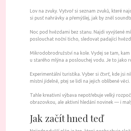
Lov na zvuky. Vytvoř si seznam zvuků, které najde
si pusť nahrávky a přemýšlej, jak by zněl sound
Noc pod hvězdami bez stanu. Najdi vyvýšené míst
poslouchat noční ticho, sledovat padající hvězdy 
Mikrodobrodružství na kole. Vydej se tam, kam t
u starého mlýna a poslouchej vodu. Je to jako 
Experimentální turistika. Vyber si čtvrť, kde jsi
místní jídelně, ptej se lidí na jejich oblíbené vě
Tahle kreativní výbava nepotřebuje velký rozpoče
obrazovkou, ale aktivní hledání novinek — i mal
Jak začít hned teď