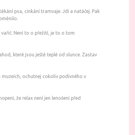
těkání psa, cinkání tramvaje. Jdi a natáčej. Pak
roměnilo.
ič. Není to o přežití, je to o tom
hod, které jsou ještě teplé od slunce. Zastav
lých muzeích, ochutnej cokoliv podivného v
opení, že relax není jen lenošení před