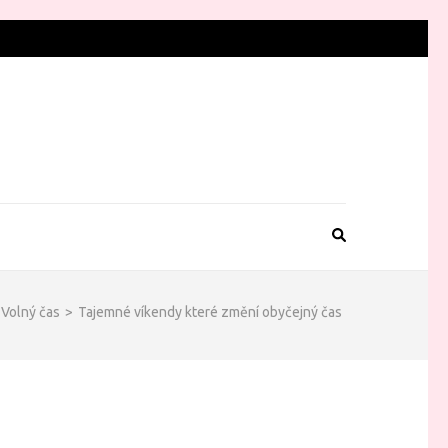
Volný čas
>
Tajemné víkendy které změní obyčejný čas