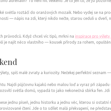
z toho adrenalin? To není nic velkého. Je to jen to, že jsi pozorněj
ské světla roztáčí do oranžových mozaik. Nebo vydej se na pro
sti — nápis na zdi, který nikdo nečte, starou ceduli u dveří, n
ých průvodců. Když chceš víc tipů, mrkni na
inspirace pro výlety
epší je najít něco vlastního — kousek přírody za rohem, opuště
íkend
ýlety, spíš malé zvraty a kuriozity. Nečekej perfektní seznam — 
htu. Najdi půjčovnu kajaků nebo malou loď a vyraz při západu 
ozsvítí světla domů, vypadá to jako nekonečná sbírka fen. Jdi
řinese jednu píseň, jednu historku a jednu věc, kterou si ostat
rovizované čtení. Jde o to sdílet malá překvapení, ne představ