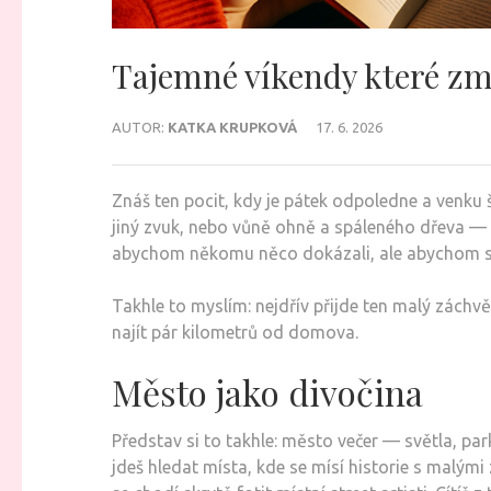
Tajemné víkendy které zm
AUTOR:
KATKA KRUPKOVÁ
17. 6. 2026
Znáš ten pocit, kdy je pátek odpoledne a venku
jiný zvuk, nebo vůně ohně a spáleného dřeva — a 
abychom někomu něco dokázali, ale abychom si na
Takhle to myslím: nejdřív přijde ten malý zác
najít pár kilometrů od domova.
Město jako divočina
Představ si to takhle: město večer — světla, par
jdeš hledat místa, kde se mísí historie s malým