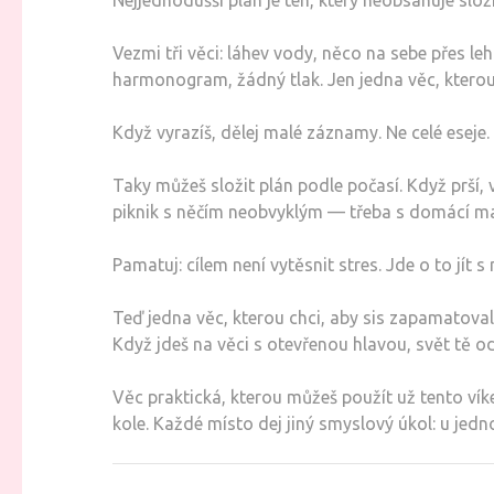
Nejjednodušší plán je ten, který neobsahuje slož
Vezmi tři věci: láhev vody, něco na sebe přes le
harmonogram, žádný tlak. Jen jedna věc, kterou 
Když vyrazíš, dělej malé záznamy. Ne celé eseje. 
Taky můžeš složit plán podle počasí. Když prší, vy
piknik s něčím neobvyklým — třeba s domácí ma
Pamatuj: cílem není vytěsnit stres. Jde o to jít 
Teď jedna věc, kterou chci, aby sis zapamatoval
Když jdeš na věci s otevřenou hlavou, svět tě od
Věc praktická, kterou můžeš použít už tento víke
kole. Každé místo dej jiný smyslový úkol: u jedn