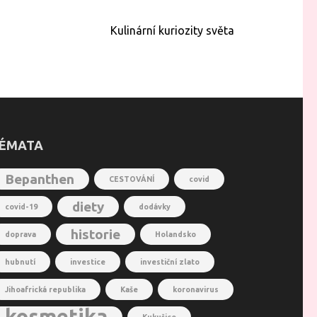
Kulinární kuriozity světa
ÉMATA
Bepanthen
CESTOVÁNÍ
covid
diety
covid-19
dodávky
historie
doprava
Holandsko
hubnutí
investice
investiční zlato
Jihoafrická republika
Kaše
koronavirus
kosmetika