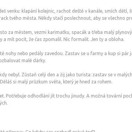
š venku: klapání kolejnic, rachot deště v kanále, smích dětí, š
track tvého města. Někdy stačí poslechnout, aby se všechno p
o za městem, vezmi karimatku, spacák a třeba malý plynový vař
a mít pocit, že čas zpomalil. Nic formalit. Jen ty a obloha.
ě nohy nebo pedály zavedou. Zastav se u farmy a kup si pár ja
rozbalovat malé dárky.
 nikdy nebyl. Zůstaň celý den a žij jako turista: zastav se v ma
ci. Děláš si malý průzkum světa, který je hned za rohem.
t. Potřebuje odhodlání jít trochu jinudy. A možná tovární poch
ých.