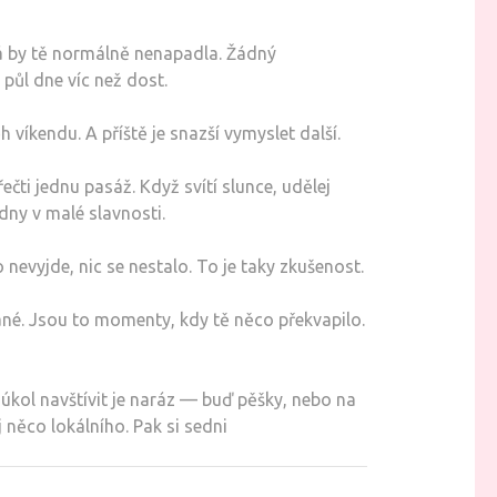
erá by tě normálně nenapadla. Žádný
půl dne víc než dost.
 víkendu. A příště je snazší vymyslet další.
řečti jednu pasáž. Když svítí slunce, udělej
ny v malé slavnosti.
 nevyjde, nic se nestalo. To je taky zkušenost.
vané. Jsou to momenty, kdy tě něco překvapilo.
 úkol navštívit je naráz — buď pěšky, nebo na
 něco lokálního. Pak si sedni