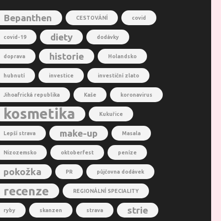
Bepanthen
CESTOVÁNÍ
covid
diety
covid-19
dodávky
historie
doprava
Holandsko
hubnutí
investice
investiční zlato
Jihoafrická republika
Kaše
koronavirus
kosmetika
Kukuřice
make-up
Lepší strava
Masala
Nizozemsko
oktoberfest
peníze
pokožka
PR
půjčovna dodávek
recenze
REGIONÁLNÍ SPECIALITY
strie
ryby
skanzen
strava