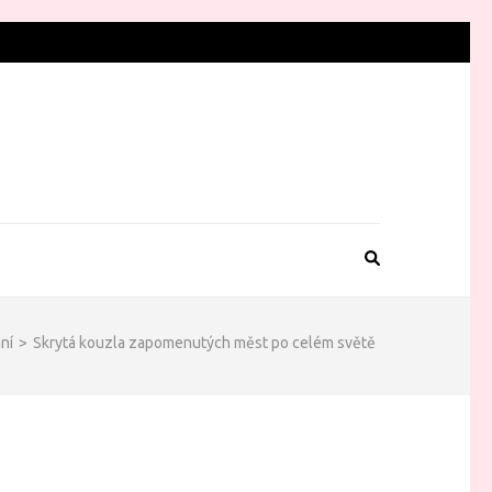
ní
>
Skrytá kouzla zapomenutých měst po celém světě