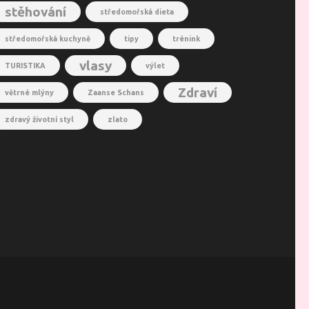
stěhování
středomořská dieta
středomořská kuchyně
tipy
trénink
vlasy
TURISTIKA
výlet
Zdraví
větrné mlýny
Zaanse Schans
zdravý životní styl
zlato