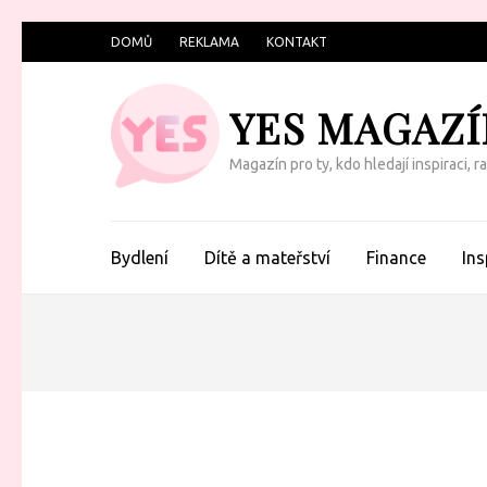
Přeskočit
DOMŮ
REKLAMA
KONTAKT
na
obsah
YES MAGAZÍ
(Enter)
Magazín pro ty, kdo hledají inspiraci, 
Bydlení
Dítě a mateřství
Finance
Ins