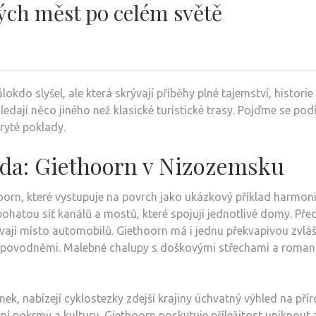
ch měst po celém světě
okdo slyšel, ale která skrývají příběhy plné tajemství, histor
edají něco jiného než klasické turistické trasy. Pojďme se podí
kryté poklady.
oda: Giethoorn v Nizozemsku
rn, které vystupuje na povrch jako ukázkový příklad harmonic
ohatou síť kanálů a mostů, které spojují jednotlivé domy. Před
ívají místo automobilů. Giethoorn má i jednu překvapivou zv
ed povodněmi. Malebné chalupy s doškovými střechami a romant
inek, nabízejí cyklostezky zdejší krajiny úchvatný výhled na př
tní pokrmy a kulturu. Giethoorn poskytuje příležitost uniknout z