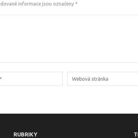
dované informace jsou označeny
*
RUBRIKY
T