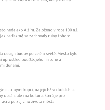
sto nedaleko Alžíru. Založeno v roce 100 n.l.,
 jak perfektně se zachovaly ruiny tohoto
ila design budov po celém světě. Město bylo
í uprostřed pouště, jeho historie a
nými dunami.
vými strmými kopci, na jejichž vrcholcích se
ceán, ale i na kulturu, která je pro
aci z pulzujícího života města.