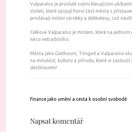
Valparaíso je proslulé svými klesajícími ulička
století, které spojují horní část města s přísta
prodávají místní výrobky a delikatesy, což náv
Celkově Valparaíso je místem, které na jednom mí
něco netradičního.
Města jako Giethoorn, Timgad a Valparaíso ukaz
na minulost, kulturu a přírodu, které si zaslou
destinacemi!
Navigace
Finance jako umění a cesta k osobní svobodě
pro
příspěvek
Napsat komentář