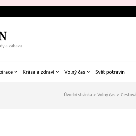
N
rady a zábavu
pirace
Krása a zdraví
Volný čas
Svět potravin
Úvodní stránka
>
Volný čas
>
Cestová