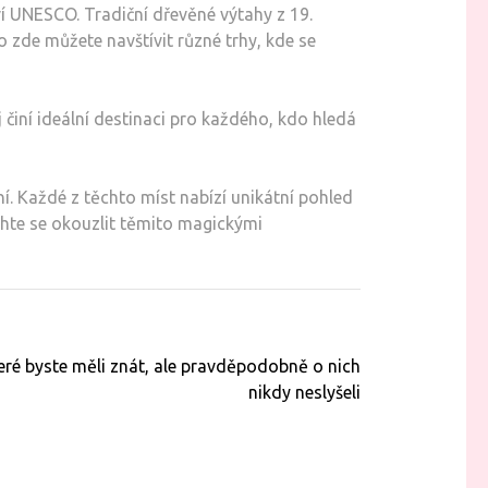
ví UNESCO. Tradiční dřevěné výtahy z 19.
o zde můžete navštívit různé trhy, kde se
 činí ideální destinaci pro každého, kdo hledá
. Každé z těchto míst nabízí unikátní pohled
echte se okouzlit těmito magickými
eré byste měli znát, ale pravděpodobně o nich
nikdy neslyšeli