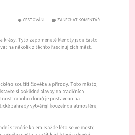
NA
CESTOVÁNÍ
ZANECHAT KOMENTÁŘ
SKRYTÁ
KOUZLA
ie a krásy. Tyto zapomenuté klenoty jsou často
ZAPOMENUTÝCH
vat na několik z těchto fascinujících měst,
MĚST
PO
CELÉM
SVĚTĚ
kého soužití člověka a přírody. Toto město,
stavte si poklidné plavby na tradičních
láštnost: mnoho domů je postaveno na
ické zahrady vytvářejí kouzelnou atmosféru,
írodní scenérie kolem. Každé léto se ve městě
 rušného světa a zažít klid, který v dnešní