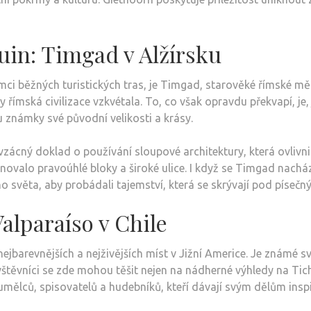
uin: Timgad v Alžírsku
rámci běžných turistických tras, je Timgad, starověké římské mě
ímská civilizace vzkvétala. To, co však opravdu překvapí, je,
 známky své původní velikosti a krásy.
vzácný doklad o používání sloupové architektury, která ovlivn
novalo pravoúhlé bloky a široké ulice. I když se Timgad nacház
ého světa, aby probádali tajemství, která se skrývají pod píseč
Valparaíso v Chile
nejbarevnějších a nejživějších míst v Jižní Americe. Je známé s
vníci se zde mohou těšit nejen na nádherné výhledy na Tichý o
lců, spisovatelů a hudebníků, kteří dávají svým dělům inspir