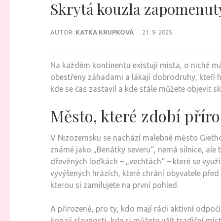
Skrytá kouzla zapomenutý
AUTOR:
KATKA KRUPKOVÁ
21. 9. 2025
Na každém kontinentu existují místa, o nichž mál
obestřeny záhadami a lákají dobrodruhy, kteří hl
kde se čas zastavil a kde stále můžete objevit s
Město, které zdobí přír
V Nizozemsku se nachází malebné město Giethoo
známé jako „Benátky severu“, nemá silnice, ale b
dřevěných loďkách – „vechtách“ – které se využ
vyvýšených hrázích, které chrání obyvatele př
kterou si zamilujete na první pohled.
A přirozeně, pro ty, kdo mají rádi aktivní odpoč
konají slavnosti, kde si můžete užít tradiční mís