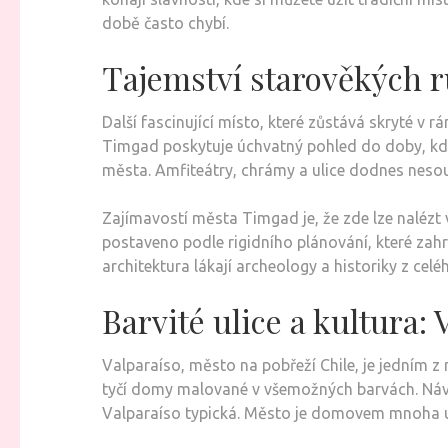
době často chybí.
Tajemství starověkých r
Další fascinující místo, které zůstává skryté v 
Timgad poskytuje úchvatný pohled do doby, kdy ř
města. Amfiteátry, chrámy a ulice dodnes nesou
Zajímavostí města Timgad je, že zde lze nalézt 
postaveno podle rigidního plánování, které zahr
architektura lákají archeology a historiky z cel
Barvité ulice a kultura: 
Valparaíso, město na pobřeží Chile, je jedním z 
tyčí domy malované v všemožných barvách. Návště
Valparaíso typická. Město je domovem mnoha umě