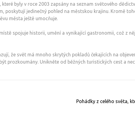
mi, které byly v roce 2003 zapsány na seznam světového dědict
vem, poskytují jedinečný pohled na městskou krajinu. Kromě toh
štěvu města ještě umocňuje.
stě spojuje historii, umění a vynikající gastronomii, což z něj
ují, že svět má mnoho skrytých pokladů čekajících na objevení
ží být prozkoumány. Unikněte od běžných turistických cest a n
Pohádky z celého světa, kt