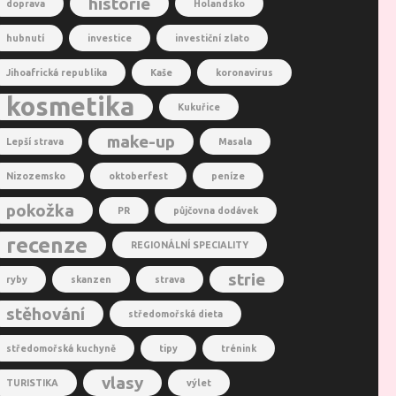
historie
doprava
Holandsko
hubnutí
investice
investiční zlato
Jihoafrická republika
Kaše
koronavirus
kosmetika
Kukuřice
make-up
Lepší strava
Masala
Nizozemsko
oktoberfest
peníze
pokožka
PR
půjčovna dodávek
recenze
REGIONÁLNÍ SPECIALITY
strie
ryby
skanzen
strava
stěhování
středomořská dieta
středomořská kuchyně
tipy
trénink
vlasy
TURISTIKA
výlet