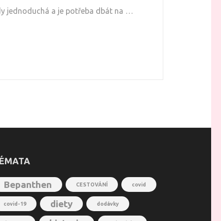
dy jednoduchá a je potřeba dbát na …
ÉMATA
Bepanthen
CESTOVÁNÍ
covid
diety
covid-19
dodávky