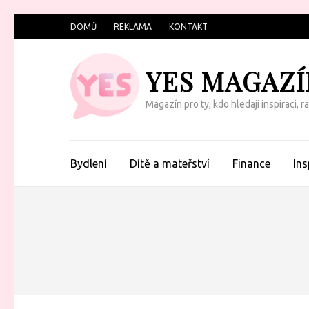
Přeskočit
DOMŮ
REKLAMA
KONTAKT
na
obsah
YES MAGAZÍ
(Enter)
Magazín pro ty, kdo hledají inspiraci, 
Bydlení
Dítě a mateřství
Finance
Ins