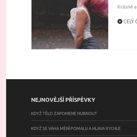
Krásné a
CELÝ 
NEJNOVĚJŠÍ PŘÍSPĚVKY
KDYŽ TĚLO ZAPOMENE HUBNOUT
KDYŽ SE VÁHA MĚNÍ POMALU A HLAVA RYCHLE