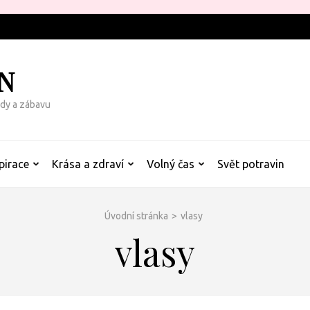
N
rady a zábavu
pirace
Krása a zdraví
Volný čas
Svět potravin
Úvodní stránka
>
vlasy
vlasy