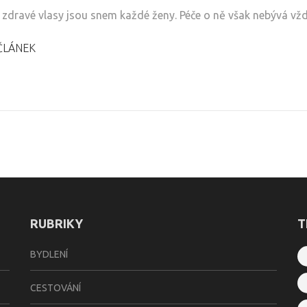
 zdravé vlasy jsou snem každé ženy. Péče o ně však nebývá vž
ČLÁNEK
RUBRIKY
T
BYDLENÍ
CESTOVÁNÍ