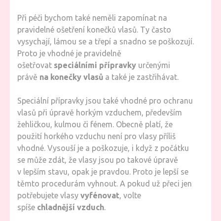
Při péči bychom také neměli zapomínat na
pravidelné ošetření konečků vlasů. Ty často
vysychají, lámou se a třepí a snadno se poškozují.
Proto je vhodné je pravidelně
ošetřovat
speciálními přípravky
určenými
právě
na konečky vlasů
a také je zastřihávat.
Speciální přípravky jsou také vhodné pro ochranu
vlasů při úpravě horkým vzduchem, především
žehličkou, kulmou či fénem. Obecně platí, že
použití horkého vzduchu není pro vlasy příliš
vhodné. Vysouší je a poškozuje, i když z počátku
se může zdát, že vlasy jsou po takové úpravě
v lepším stavu, opak je pravdou. Proto je lepší se
těmto procedurám vyhnout. A pokud už přeci jen
potřebujete vlasy
vyfénovat
, volte
spíše
chladnější vzduch
.