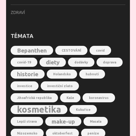
ZDRAVÍ
TÉMATA
Bepanthen
CESTOVÁNÍ
covid
diety
covid-19
dodávky
doprava
historie
Holandsko
hubnutí
investice
investiční zlato
Jihoafrická republika
Kaše
koronavirus
kosmetika
Kukuřice
make-up
Lepší strava
Masala
Nizozemsko
oktoberfest
peníze