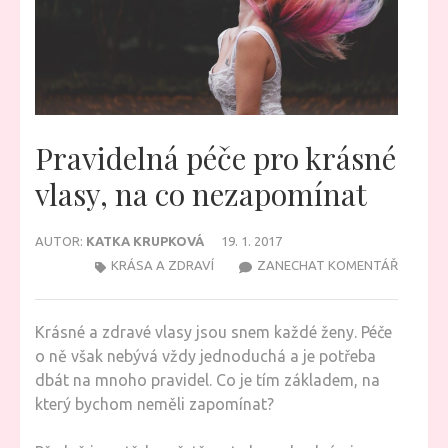
Pravidelná péče pro krásné
vlasy, na co nezapomínat
AUTOR:
KATKA KRUPKOVÁ
19. 1. 2017
NA
KRÁSA A ZDRAVÍ
ZANECHAT KOMENTÁŘ
PRAVID
PÉČE
Krásné a zdravé vlasy jsou snem každé ženy. Péče
PRO
o ně však nebývá vždy jednoduchá a je potřeba
KRÁSNÉ
dbát na mnoho pravidel. Co je tím základem, na
VLASY,
který bychom neměli zapomínat?
NA
CO