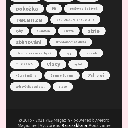
pokožka
PR
půjčovna dodávek
recenze
REGIONÁLNÍ SPECIALITY
strie
ryby
skanzen
strava
stěhování
středomořská dieta
středomořská kuchyně
tipy
trénink
vlasy
TURISTIKA
výlet
Zdraví
větrné mlýny
Zaanse Schans
zdravý životní styl
zlato
© 2015 - 2021 YES Magazín - powered by Metro
Magazine | Vytvořeno
Rara šablona
. Používáme