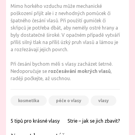
Mimo horkého vzduchu může mechanické
poškození přijít ale i z nevhodných pomůcek či
špatného česání vlasů. Při použití gumiček či
skřipců je potřeba dbát, aby neměly ostré hrany a
byly dostatečně široké. V opačném případě vytváří
příliš silný tlak na příliš úzký pruh vlasů a lámou je
a rozřezávají jejich povrch.
Při česání bychom měli s vlasy zacházet šetrně.
Nedoporučuje se
rozčesávání mokrých vlasů
,
raději počkejte, až uschnou.
kosmetika
péče o vlasy
vlasy
Navigace
5 tipů pro krásné vlasy
Strie – jak se jich zbavit?
pro
příspěvek