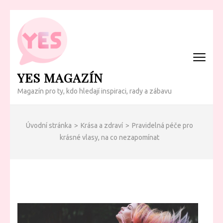
Přeskočit
na
obsah
(Enter)
YES MAGAZÍN
Magazín pro ty, kdo hledají inspiraci, rady a zábavu
Úvodní stránka
>
Krása a zdraví
>
Pravidelná péče pro
krásné vlasy, na co nezapomínat