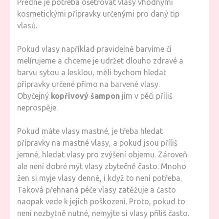
Předně je potřeba ošetřovat vlasy vhodnými
NEZAPO
kosmetickými přípravky určenými pro daný tip
vlasů.
Pokud vlasy například pravidelně barvíme či
melírujeme a chceme je udržet dlouho zdravé a
barvu sytou a lesklou, měli bychom hledat
přípravky určené přímo na barvené vlasy.
Obyčejný
kopřivový šampon
jim v péči příliš
neprospěje.
Pokud máte vlasy mastné, je třeba hledat
přípravky na mastné vlasy, a pokud jsou příliš
jemné, hledat vlasy pro zvýšení objemu. Zároveň
ale není dobré mýt vlasy zbytečně často. Mnoho
žen si myje vlasy denně, i když to není potřeba.
Taková přehnaná péče vlasy zatěžuje a často
naopak vede k jejich poškození. Proto, pokud to
není nezbytně nutné, nemyjte si vlasy příliš často.