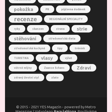
pokožka
PR
půjčovna dodávek
recenze
REGIONÁLNÍ SPECIALITY
strie
ryby
skanzen
strava
stěhování
středomořská dieta
středomořská kuchyně
tipy
trénink
vlasy
TURISTIKA
výlet
Zdraví
větrné mlýny
Zaanse Schans
zdravý životní styl
zlato
© 2015 - 2021 YES Magazín - powered by Metro
Magazine | Vytvořeno
Rara šablona
. Používáme