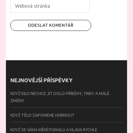
NEJNOVĚJŠÍ PŘÍSPĚVKY
KDYŽ KILO NECHCE JÍT DOLŮ PŘÍBĚHY, TRIKY A MALÉ
ZMĚNY
KDYŽ TĚLO ZAPOMENE HUBNOUT
KDYŽ SE VÁHA MĚNÍ POMALU A HLAVA RYCHLE