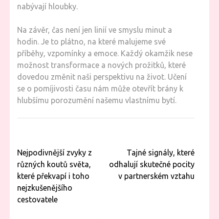
nabývají hloubky.
Na závěr, čas není jen linií ve smyslu minut a
hodin. Je to plátno, na které malujeme své
příběhy, vzpomínky a emoce. Každý okamžik nese
možnost transformace a nových prožitků, které
dovedou změnit naši perspektivu na život. Učení
se o pomíjivosti času nám může otevřít brány k
hlubšímu porozumění našemu vlastnímu bytí.
Navigace
Nejpodivnější zvyky z
Tajné signály, které
pro
různých koutů světa,
odhalují skutečné pocity
příspěvek
které překvapí i toho
v partnerském vztahu
nejzkušenějšího
cestovatele