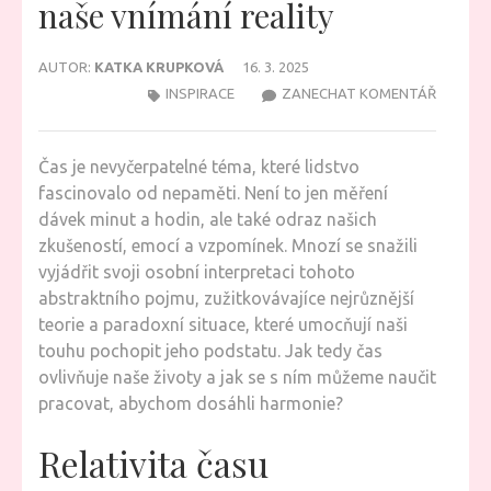
naše vnímání reality
AUTOR:
KATKA KRUPKOVÁ
16. 3. 2025
NA
INSPIRACE
ZANECHAT KOMENTÁŘ
TAJEMS
ČASU,
Čas je nevyčerpatelné téma, které lidstvo
KTERÉ
fascinovalo od nepaměti. Není to jen měření
MĚNÍ
dávek minut a hodin, ale také odraz našich
NAŠE
zkušeností, emocí a vzpomínek. Mnozí se snažili
VNÍMÁN
vyjádřit svoji osobní interpretaci tohoto
REALITY
abstraktního pojmu, zužitkovávajíce nejrůznější
teorie a paradoxní situace, které umocňují naši
touhu pochopit jeho podstatu. Jak tedy čas
ovlivňuje naše životy a jak se s ním můžeme naučit
pracovat, abychom dosáhli harmonie?
Relativita času