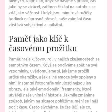
hlemýžď. Například, když se bavíme s přáteli, čas
jako by se ztrácel, zatímco čekání na autobus se
zdá jako věčnost. I když jsou minutové ručičky
hodinek neúprosně přesné, naše vnímání času
zůstává subjektivní a unikátní.
Paměť jako klíč k
časovému prožitku
Paměť hraje klíčovou roli v našich zkušenostech se
samotným časem. Když se podíváme zpět na své
vzpomínky, uvědomujeme si, jak jsme prožili
určité okamžiky, a jak silné emoce byly spojeny s
nimi. Instantní fotografie minulosti nejsou jen
obrazy, ale také emocionální fragmenty, které
utvářejí naše vnímání historie. Jakmile změníme
způsob, jakým na situace pohlížíme, mění se i náš
pocit času. Často slýcháme, že čas léčí, ale co,