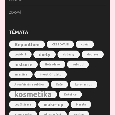
ZDRAVÍ
TÉMATA
Bepanthen
CESTOVÁNÍ
covid
diety
covid-19
dodávky
doprava
historie
Holandsko
hubnutí
investice
investiční zlato
Jihoafrická republika
Kaše
koronavirus
kosmetika
Kukuřice
make-up
Lepší strava
Masala
Nizozemsko
oktoberfest
peníze