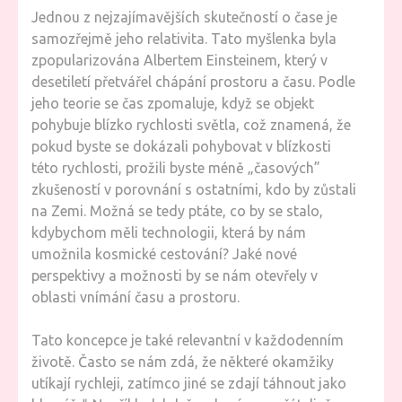
Jednou z nejzajímavějších skutečností o čase je
samozřejmě jeho relativita. Tato myšlenka byla
zpopularizována Albertem Einsteinem, který v
desetiletí přetvářel chápání prostoru a času. Podle
jeho teorie se čas zpomaluje, když se objekt
pohybuje blízko rychlosti světla, což znamená, že
pokud byste se dokázali pohybovat v blízkosti
této rychlosti, prožili byste méně „časových”
zkušeností v porovnání s ostatními, kdo by zůstali
na Zemi. Možná se tedy ptáte, co by se stalo,
kdybychom měli technologii, která by nám
umožnila kosmické cestování? Jaké nové
perspektivy a možnosti by se nám otevřely v
oblasti vnímání času a prostoru.
Tato koncepce je také relevantní v každodenním
životě. Často se nám zdá, že některé okamžiky
utíkají rychleji, zatímco jiné se zdají táhnout jako