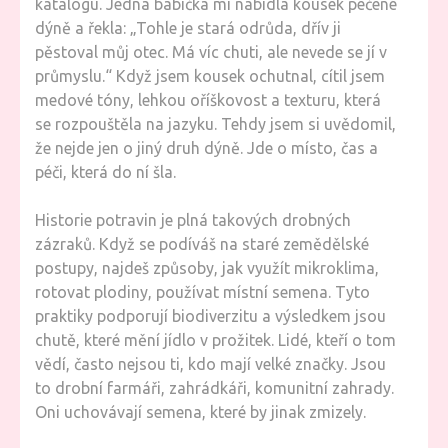
katalogu. Jedna babička mi nabídla kousek pečené
dýně a řekla: „Tohle je stará odrůda, dřív ji
pěstoval můj otec. Má víc chuti, ale nevede se jí v
průmyslu.“ Když jsem kousek ochutnal, cítil jsem
medové tóny, lehkou oříškovost a texturu, která
se rozpouštěla na jazyku. Tehdy jsem si uvědomil,
že nejde jen o jiný druh dýně. Jde o místo, čas a
péči, která do ní šla.
Historie potravin je plná takových drobných
zázraků. Když se podíváš na staré zemědělské
postupy, najdeš způsoby, jak využít mikroklima,
rotovat plodiny, používat místní semena. Tyto
praktiky podporují biodiverzitu a výsledkem jsou
chutě, které mění jídlo v prožitek. Lidé, kteří o tom
vědí, často nejsou ti, kdo mají velké značky. Jsou
to drobní farmáři, zahrádkáři, komunitní zahrady.
Oni uchovávají semena, které by jinak zmizely.