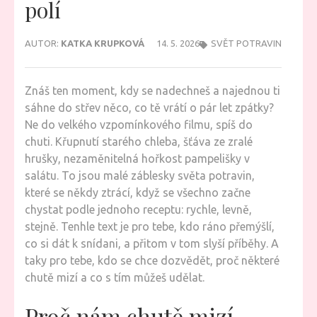
polí
AUTOR:
KATKA KRUPKOVÁ
14. 5. 2026
SVĚT POTRAVIN
Znáš ten moment, kdy se nadechneš a najednou ti
sáhne do střev něco, co tě vrátí o pár let zpátky?
Ne do velkého vzpomínkového filmu, spíš do
chuti. Křupnutí starého chleba, šťáva ze zralé
hrušky, nezaměnitelná hořkost pampelišky v
salátu. To jsou malé záblesky světa potravin,
které se někdy ztrácí, když se všechno začne
chystat podle jednoho receptu: rychle, levně,
stejně. Tenhle text je pro tebe, kdo ráno přemýšlí,
co si dát k snídani, a přitom v tom slyší příběhy. A
taky pro tebe, kdo se chce dozvědět, proč některé
chutě mizí a co s tím můžeš udělat.
Proč nám chutě mizí