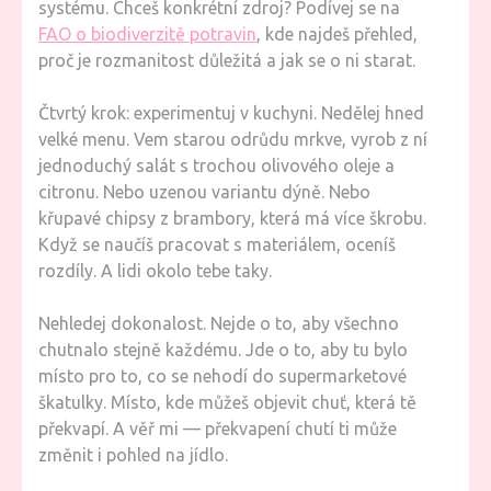
systému. Chceš konkrétní zdroj? Podívej se na
FAO o biodiverzitě potravin
, kde najdeš přehled,
proč je rozmanitost důležitá a jak se o ni starat.
Čtvrtý krok: experimentuj v kuchyni. Nedělej hned
velké menu. Vem starou odrůdu mrkve, vyrob z ní
jednoduchý salát s trochou olivového oleje a
citronu. Nebo uzenou variantu dýně. Nebo
křupavé chipsy z brambory, která má více škrobu.
Když se naučíš pracovat s materiálem, oceníš
rozdíly. A lidi okolo tebe taky.
Nehledej dokonalost. Nejde o to, aby všechno
chutnalo stejně každému. Jde o to, aby tu bylo
místo pro to, co se nehodí do supermarketové
škatulky. Místo, kde můžeš objevit chuť, která tě
překvapí. A věř mi — překvapení chutí ti může
změnit i pohled na jídlo.