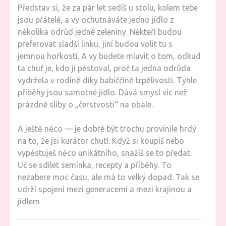
Představ si, že za pár let sedíš u stolu, kolem tebe
jsou přátelé, a vy ochutnáváte jedno jídlo z
několika odrůd jedné zeleniny. Někteří budou
preferovat sladší linku, jiní budou volit tu s
jemnou hořkostí. A vy budete mluvit o tom, odkud
ta chuť je, kdo ji pěstoval, proč ta jedna odrůda
vydržela v rodině díky babiččině trpělivosti. Tyhle
příběhy jsou samotné jídlo. Dává smysl víc než
prázdné sliby o „čerstvosti“ na obale.
A ještě něco — je dobré být trochu provinile hrdý
na to, že jsi kurátor chutí. Když si koupíš nebo
vypěstuješ něco unikátního, snažíš se to předat.
Uč se sdílet semínka, recepty a příběhy. To
nezabere moc času, ale má to velký dopad. Tak se
udrží spojení mezi generacemi a mezi krajinou a
jídlem