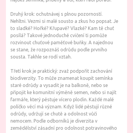
Druhý krok: ochutnávej s plnou pozorností.
Nehltni. Vezmi si malé sousto a zkus ho popsat. Je
to sladké? Hořké? Křupavé? Vlazké? Kam tě chuť
posílá? Takové jednoduché cvičení ti pomůže
rozvinout chuťové paměťové buňky. A najednou
se stane, že rozpoznáš odrůdu podle prvního
sousta. Takhle se rodí vztah.
Třetí krok je praktický: zvaž podpořit zachování
biodiverzity. To může znamenat koupit semínka
staré odrůdy a vysadit je na balkoně, nebo se
připojit ke komunitní výměně semen, nebo si najít
farmáře, který pěstuje vícero plodin. Každé malé
políčko věcí má význam. Když lidé pěstují různé
odrůdy, udržují se chutě a odolnost vůči
nemocem. Podle odborníků je diverzita v
zemědělství zásadní pro odolnost potravinového