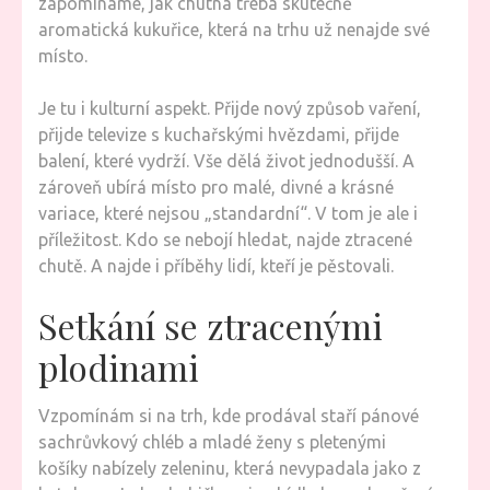
zapomínáme, jak chutná třeba skutečně
aromatická kukuřice, která na trhu už nenajde své
místo.
Je tu i kulturní aspekt. Přijde nový způsob vaření,
přijde televize s kuchařskými hvězdami, přijde
balení, které vydrží. Vše dělá život jednodušší. A
zároveň ubírá místo pro malé, divné a krásné
variace, které nejsou „standardní“. V tom je ale i
příležitost. Kdo se nebojí hledat, najde ztracené
chutě. A najde i příběhy lidí, kteří je pěstovali.
Setkání se ztracenými
plodinami
Vzpomínám si na trh, kde prodával staří pánové
sachrůvkový chléb a mladé ženy s pletenými
košíky nabízely zeleninu, která nevypadala jako z