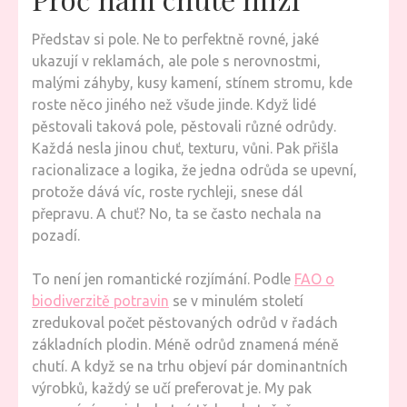
Představ si pole. Ne to perfektně rovné, jaké
ukazují v reklamách, ale pole s nerovnostmi,
malými záhyby, kusy kamení, stínem stromu, kde
roste něco jiného než všude jinde. Když lidé
pěstovali taková pole, pěstovali různé odrůdy.
Každá nesla jinou chuť, texturu, vůni. Pak přišla
racionalizace a logika, že jedna odrůda se upevní,
protože dává víc, roste rychleji, snese dál
přepravu. A chuť? No, ta se často nechala na
pozadí.
To není jen romantické rozjímání. Podle
FAO o
biodiverzitě potravin
se v minulém století
zredukoval počet pěstovaných odrůd v řadách
základních plodin. Méně odrůd znamená méně
chutí. A když se na trhu objeví pár dominantních
výrobků, každý se učí preferovat je. My pak