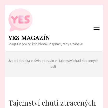
Přeskočit
na
obsah
(Enter)
YES MAGAZÍN
Magazín pro ty, kdo hledají inspiraci, rady a zábavu
Úvodní stránka
>
Svět potravin
>
Tajemství chutí ztracených
polí
Tajemství chutí ztracených