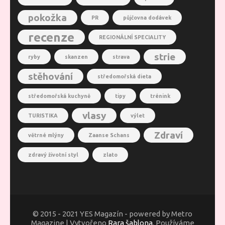
pokožka
PR
půjčovna dodávek
recenze
REGIONÁLNÍ SPECIALITY
strie
ryby
skanzen
strava
stěhování
středomořská dieta
středomořská kuchyně
tipy
trénink
vlasy
TURISTIKA
výlet
Zdraví
větrné mlýny
Zaanse Schans
zdravý životní styl
zlato
© 2015 - 2021 YES Magazín - powered by Metro
Magazine | Vytvořeno
Rara šablona
. Používáme