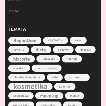
ZDRAVÍ
TÉMATA
Bepanthen
CESTOVÁNÍ
covid
diety
covid-19
dodávky
doprava
historie
Holandsko
hubnutí
investice
investiční zlato
Jihoafrická republika
Kaše
koronavirus
kosmetika
Kukuřice
make-up
Lepší strava
Masala
Nizozemsko
oktoberfest
peníze