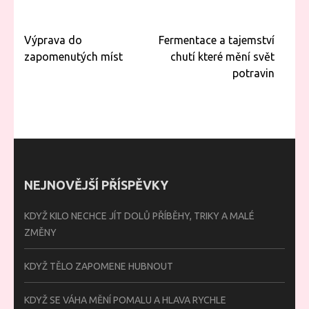
Navigace
Výprava do
Fermentace a tajemství
pro
zapomenutých míst
chutí které mění svět
příspěvek
potravin
NEJNOVĚJŠÍ PŘÍSPĚVKY
KDYŽ KILO NECHCE JÍT DOLŮ PŘÍBĚHY, TRIKY A MALÉ
ZMĚNY
KDYŽ TĚLO ZAPOMENE HUBNOUT
KDYŽ SE VÁHA MĚNÍ POMALU A HLAVA RYCHLE