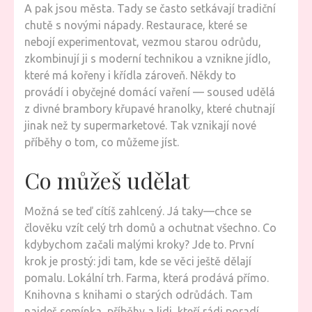
A pak jsou města. Tady se často setkávají tradiční
chutě s novými nápady. Restaurace, které se
nebojí experimentovat, vezmou starou odrůdu,
zkombinují ji s moderní technikou a vznikne jídlo,
které má kořeny i křídla zároveň. Někdy to
provádí i obyčejné domácí vaření — soused udělá
z divné brambory křupavé hranolky, které chutnají
jinak než ty supermarketové. Tak vznikají nové
příběhy o tom, co můžeme jíst.
Co můžeš udělat
Možná se teď cítíš zahlcený. Já taky—chce se
člověku vzít celý trh domů a ochutnat všechno. Co
kdybychom začali malými kroky? Jde to. První
krok je prostý: jdi tam, kde se věci ještě dělají
pomalu. Lokální trh. Farma, která prodává přímo.
Knihovna s knihami o starých odrůdách. Tam
najdeš semínka, příběhy a lidi, kteří rádi poradí.