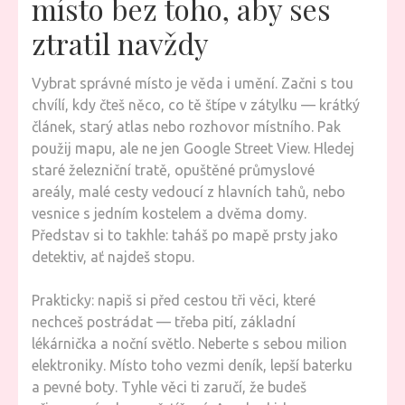
místo bez toho, aby ses
ztratil navždy
Vybrat správné místo je věda i umění. Začni s tou
chvílí, kdy čteš něco, co tě štípe v zátylku — krátký
článek, starý atlas nebo rozhovor místního. Pak
použij mapu, ale ne jen Google Street View. Hledej
staré železniční tratě, opuštěné průmyslové
areály, malé cesty vedoucí z hlavních tahů, nebo
vesnice s jedním kostelem a dvěma domy.
Představ si to takhle: taháš po mapě prsty jako
detektiv, ať najdeš stopu.
Prakticky: napiš si před cestou tři věci, které
nechceš postrádat — třeba pití, základní
lékárnička a noční světlo. Neberte s sebou milion
elektroniky. Místo toho vezmi deník, lepší baterku
a pevné boty. Tyhle věci ti zaručí, že budeš