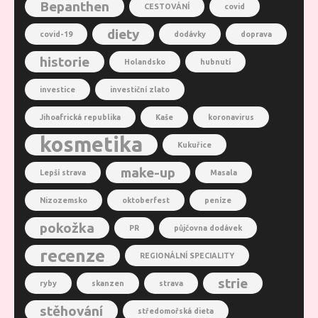
Bepanthen
CESTOVÁNÍ
covid
diety
covid-19
dodávky
doprava
historie
Holandsko
hubnutí
investice
investiční zlato
Jihoafrická republika
Kaše
koronavirus
kosmetika
Kukuřice
make-up
Lepší strava
Masala
Nizozemsko
oktoberfest
peníze
pokožka
PR
půjčovna dodávek
recenze
REGIONÁLNÍ SPECIALITY
strie
ryby
skanzen
strava
stěhování
středomořská dieta