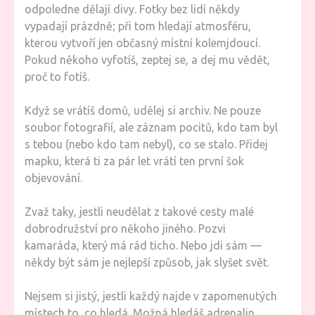
odpoledne dělají divy. Fotky bez lidí někdy
vypadají prázdně; při tom hledají atmosféru,
kterou vytvoří jen občasný místní kolemjdoucí.
Pokud někoho vyfotíš, zeptej se, a dej mu vědět,
proč to fotíš.
Když se vrátíš domů, udělej si archiv. Ne pouze
soubor fotografií, ale záznam pocitů, kdo tam byl
s tebou (nebo kdo tam nebyl), co se stalo. Přidej
mapku, která ti za pár let vrátí ten první šok
objevování.
Zvaž taky, jestli neudělat z takové cesty malé
dobrodružství pro někoho jiného. Pozvi
kamaráda, který má rád ticho. Nebo jdi sám —
někdy být sám je nejlepší způsob, jak slyšet svět.
Nejsem si jistý, jestli každý najde v zapomenutých
místech to, co hledá. Možná hledáš adrenalin,