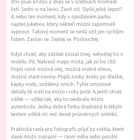
dřív psali křídou a dnes se v učebnách hromadí
listí. Sedni si na lavici. Zavři oči. Slyšíš ještě šepot?
A nebo ten moment, kdy v opuštěném parku
najdeš jukebox, který někteří místní zapomněli
vypnout. Takový moment se nedá užít jen rychlým
fotem. Zastav se. Zeptej se. Poslouchej.
Když chceš, aby zážitek zůstal živej, nehnětej ho v
mobilu. Piš. Nakresli mapu místa, jak jsi ho cítil.
Popiš vůně: možná olej, možná mokré dřevo,
možná staré noviny. Popiš zvuky: kroky po dlažbě,
kapky vody, vzdálený smích. Tyhle smyslové
detaily tě vrátí na místo i roky poté. A jestli chceš
sdílet — sdílej tak, aby to neubralo místu
autenticitu. Jedna dobrá fotka doplněná krátkým
textem udělá víc než deset průměrných snímků.
Praktická rada pro fotografii: přijď za světla, které
dané místo zvýrazní — ranní mlha nebo pozdní