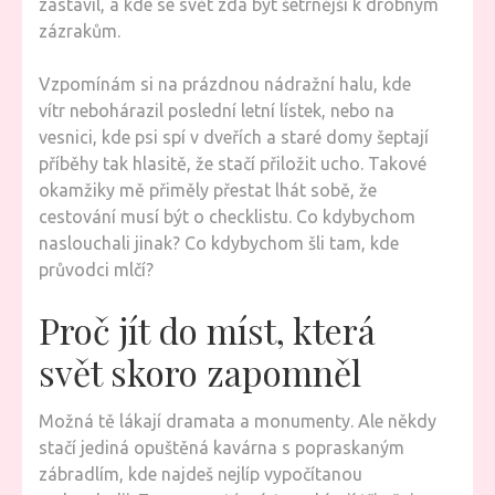
zastavil, a kde se svět zdá být šetrnější k drobným
zázrakům.
Vzpomínám si na prázdnou nádražní halu, kde
vítr nebohárazil poslední letní lístek, nebo na
vesnici, kde psi spí v dveřích a staré domy šeptají
příběhy tak hlasitě, že stačí přiložit ucho. Takové
okamžiky mě přiměly přestat lhát sobě, že
cestování musí být o checklistu. Co kdybychom
naslouchali jinak? Co kdybychom šli tam, kde
průvodci mlčí?
Proč jít do míst, která
svět skoro zapomněl
Možná tě lákají dramata a monumenty. Ale někdy
stačí jediná opuštěná kavárna s popraskaným
zábradlím, kde najdeš nejlíp vypočítanou