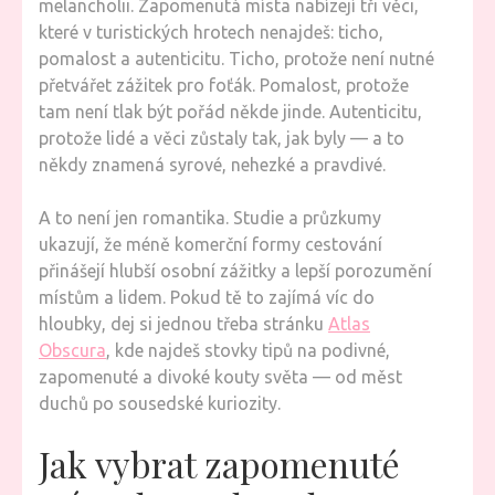
melancholii. Zapomenutá místa nabízejí tři věci,
které v turistických hrotech nenajdeš: ticho,
pomalost a autenticitu. Ticho, protože není nutné
přetvářet zážitek pro foťák. Pomalost, protože
tam není tlak být pořád někde jinde. Autenticitu,
protože lidé a věci zůstaly tak, jak byly — a to
někdy znamená syrové, nehezké a pravdivé.
A to není jen romantika. Studie a průzkumy
ukazují, že méně komerční formy cestování
přinášejí hlubší osobní zážitky a lepší porozumění
místům a lidem. Pokud tě to zajímá víc do
hloubky, dej si jednou třeba stránku
Atlas
Obscura
, kde najdeš stovky tipů na podivné,
zapomenuté a divoké kouty světa — od měst
duchů po sousedské kuriozity.
Jak vybrat zapomenuté