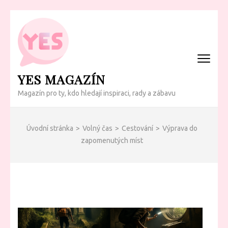
Přeskočit
na
obsah
(Enter)
YES MAGAZÍN
Magazín pro ty, kdo hledají inspiraci, rady a zábavu
Úvodní stránka
>
Volný čas
>
Cestování
>
Výprava do
zapomenutých míst