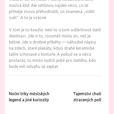
možná klid. Ale většinou najdeš něco, co tě
přiměje znovu přehodnotit, co znamená „vidět
svět“. A to je vzácné.
V tom je to kouzlo: není to o tom odškrtnout další
destinaci. Jde o to, rozumět místu víc, než je
běžné. Jde o drobné příběhy — náhodné nápisy
na zdech, staré plakáty, kdysi drahé keramické
talíře schované v komoře. A pokud se o něco
postaráš, to místo vydrží ještě pro dalšího, kdo
bude mít odvahu se zeptat.
Navigace
Noční triky městských
Tajemství chutí
pro
legend a jiné kuriozity
ztracených polí
příspěvek