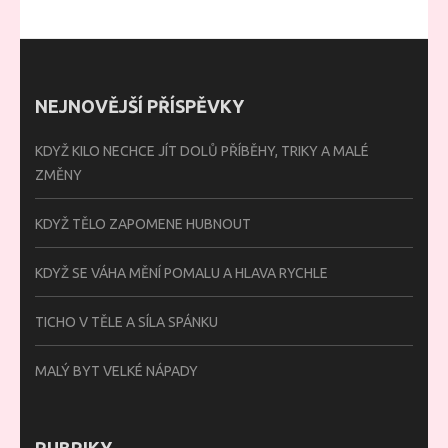
NEJNOVĚJŠÍ PŘÍSPĚVKY
KDYŽ KILO NECHCE JÍT DOLŮ PŘÍBĚHY, TRIKY A MALÉ
ZMĚNY
KDYŽ TĚLO ZAPOMENE HUBNOUT
KDYŽ SE VÁHA MĚNÍ POMALU A HLAVA RYCHLE
TICHO V TĚLE A SÍLA SPÁNKU
MALÝ BYT VELKÉ NÁPADY