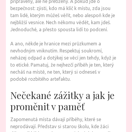
připravený, ale ne přetížený. A pokud jde o
bezpečnost: zjisti, kdo má klíč k místu, zda jsou
tam lidé, kterým můžeš věřit, nebo alespoň kde je
nejbližší vesnice. Nech někomu vědět, kam jdeš.
Jednoduché, a přesto spousta lidí to podcení.
A ano, někde je hranice mezi průzkumem a
nevhodným vniknutím. Respektuj soukromí,
neházej odpad a dotýkej se věcí jen tehdy, když je
to etické. Pamatuj, že nejhezčí příběh je ten, který
necháš na místě, ne ten, který si odneseš v
podobě rozbitého artefaktu.
Nečekané zážitky a jak je
proměnit v paměť
Zapomenutá místa dávají příběhy, které se
neprodávají. Představ si starou školu, kde žáci