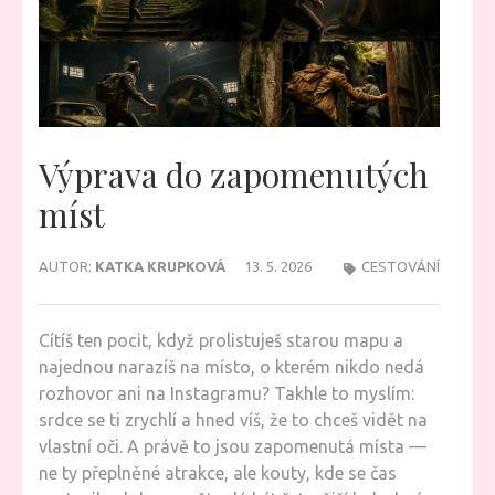
Výprava do zapomenutých
míst
AUTOR:
KATKA KRUPKOVÁ
13. 5. 2026
CESTOVÁNÍ
Cítíš ten pocit, když prolistuješ starou mapu a
najednou narazíš na místo, o kterém nikdo nedá
rozhovor ani na Instagramu? Takhle to myslím:
srdce se ti zrychlí a hned víš, že to chceš vidět na
vlastní oči. A právě to jsou zapomenutá místa —
ne ty přeplněné atrakce, ale kouty, kde se čas